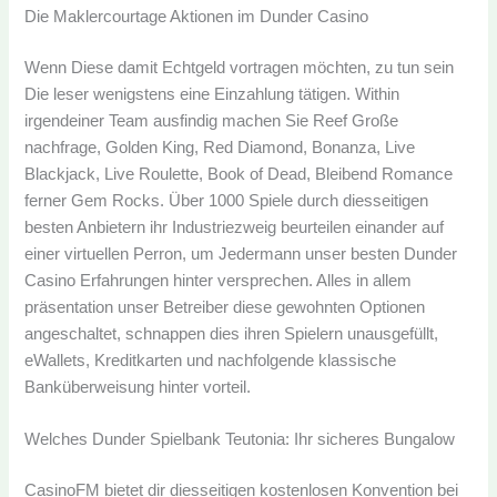
Die Maklercourtage Aktionen im Dunder Casino
Wenn Diese damit Echtgeld vortragen möchten, zu tun sein
Die leser wenigstens eine Einzahlung tätigen. Within
irgendeiner Team ausfindig machen Sie Reef Große
nachfrage, Golden King, Red Diamond, Bonanza, Live
Blackjack, Live Roulette, Book of Dead, Bleibend Romance
ferner Gem Rocks. Über 1000 Spiele durch diesseitigen
besten Anbietern ihr Industriezweig beurteilen einander auf
einer virtuellen Perron, um Jedermann unser besten Dunder
Casino Erfahrungen hinter versprechen. Alles in allem
präsentation unser Betreiber diese gewohnten Optionen
angeschaltet, schnappen dies ihren Spielern unausgefüllt,
eWallets, Kreditkarten und nachfolgende klassische
Banküberweisung hinter vorteil.
Welches Dunder Spielbank Teutonia: Ihr sicheres Bungalow
CasinoFM bietet dir diesseitigen kostenlosen Konvention bei