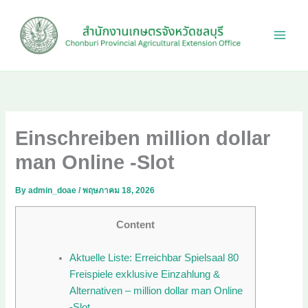
Skip
to
content
Einschreiben million dollar
man Online -Slot
By
admin_doae
/
พฤษภาคม 18, 2026
Content
Aktuelle Liste: Erreichbar Spielsaal 80
Freispiele exklusive Einzahlung &
Alternativen – million dollar man Online
-Slot