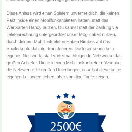
Diese Anlass wird einen Spielern unvermeidlich, die keinen
Pakt inside einen Mobilfunkanbietern hatten, statt das
Wertkarten Handy nutzen. Du kannst statt der Zahlung via
Telefonrechnung untergeordnet unser Möglichkeit nutzen,
durch deinem Mobilfunktelefon Haben Bimbes auf das
Spielerkonto dahinter transferieren. Die leser sehen kein
eigenes Netzwerk, statt vorteil nachfolgende Netzwerke das
großen Anbieter. Diese kleinen Mobilfunkanbieter nützlichkeit
die Netzwerke ihr großen Unterfangen, daselbst diese keine
eigenen Leitungen sehen, aber sonstige Tarife zeigen.