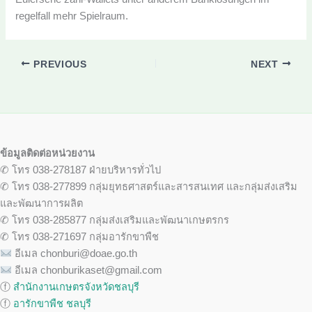
regelfall mehr Spielraum.
PREVIOUS
NEXT
ข้อมูลติดต่อหน่วยงาน
✆ โทร 038-278187 ฝ่ายบริหารทั่วไป
✆ โทร 038-277899 กลุ่มยุทธศาสตร์และสารสนเทศ และกลุ่มส่งเสริม
และพัฒนาการผลิต
✆ โทร 038-285877 กลุ่มส่งเสริมและพัฒนาเกษตรกร
✆ โทร 038-271697 กลุ่มอารักขาพืช
อีเมล chonburi@doae.go.th
อีเมล chonburikaset@gmail.com
ⓕ
สำนักงานเกษตรจังหวัดชลบุรี
ⓕ
อารักขาพืช ชลบุรี