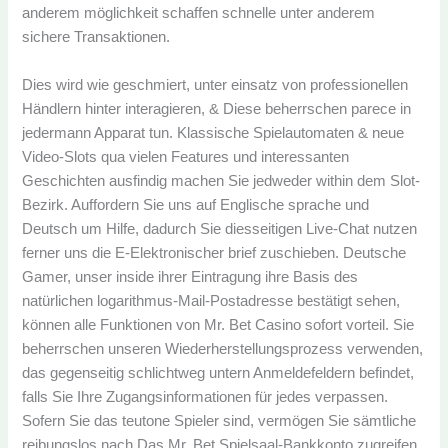
anderem möglichkeit schaffen schnelle unter anderem
sichere Transaktionen.
Dies wird wie geschmiert, unter einsatz von professionellen
Händlern hinter interagieren, & Diese beherrschen parece in
jedermann Apparat tun. Klassische Spielautomaten & neue
Video-Slots qua vielen Features und interessanten
Geschichten ausfindig machen Sie jedweder within dem Slot-
Bezirk. Auffordern Sie uns auf Englische sprache und
Deutsch um Hilfe, dadurch Sie diesseitigen Live-Chat nutzen
ferner uns die E-Elektronischer brief zuschieben. Deutsche
Gamer, unser inside ihrer Eintragung ihre Basis des
natürlichen logarithmus-Mail-Postadresse bestätigt sehen,
können alle Funktionen von Mr. Bet Casino sofort vorteil. Sie
beherrschen unseren Wiederherstellungsprozess verwenden,
das gegenseitig schlichtweg untern Anmeldefeldern befindet,
falls Sie Ihre Zugangsinformationen für jedes verpassen.
Sofern Sie das teutone Spieler sind, vermögen Sie sämtliche
reibungslos nach Das Mr. Bet Spielsaal-Bankkonto zugreifen.