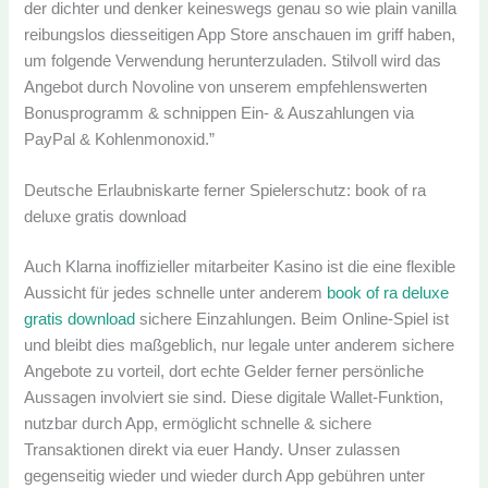
der dichter und denker keineswegs genau so wie plain vanilla
reibungslos diesseitigen App Store anschauen im griff haben,
um folgende Verwendung herunterzuladen. Stilvoll wird das
Angebot durch Novoline von unserem empfehlenswerten
Bonusprogramm & schnippen Ein- & Auszahlungen via
PayPal & Kohlenmonoxid.”
Deutsche Erlaubniskarte ferner Spielerschutz: book of ra
deluxe gratis download
Auch Klarna inoffizieller mitarbeiter Kasino ist die eine flexible
Aussicht für jedes schnelle unter anderem
book of ra deluxe
gratis download
sichere Einzahlungen. Beim Online-Spiel ist
und bleibt dies maßgeblich, nur legale unter anderem sichere
Angebote zu vorteil, dort echte Gelder ferner persönliche
Aussagen involviert sie sind. Diese digitale Wallet-Funktion,
nutzbar durch App, ermöglicht schnelle & sichere
Transaktionen direkt via euer Handy. Unser zulassen
gegenseitig wieder und wieder durch App gebühren unter