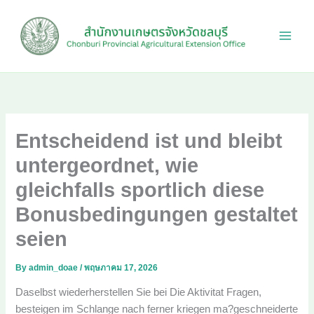
Skip
to
content
Entscheidend ist und bleibt
untergeordnet, wie
gleichfalls sportlich diese
Bonusbedingungen gestaltet
seien
By
admin_doae
/
พฤษภาคม 17, 2026
Daselbst wiederherstellen Sie bei Die Aktivitat Fragen,
besteigen im Schlange nach ferner kriegen ma?geschneiderte