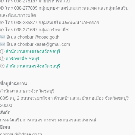
✆ โทร 038-278187 ฝ่ายบริหารทั่วไป
✆ โทร 038-277899 กลุ่มยุทธศาสตร์และสารสนเทศ และกลุ่มส่งเสริม
และพัฒนาการผลิต
✆ โทร 038-285877 กลุ่มส่งเสริมและพัฒนาเกษตรกร
✆ โทร 038-271697 กลุ่มอารักขาพืช
อีเมล chonburi@doae.go.th
อีเมล chonburikaset@gmail.com
ⓕ
สำนักงานเกษตรจังหวัดชลบุรี
ⓕ
อารักขาพืช ชลบุรี
Ⓨ
สำนักงานเกษตรจังหวัดชลบุรี
ที่อยู่สำนักงาน
สำนักงานเกษตรจังหวัดชลบุรี
68/5 หมู่ 2 ถนนพระยาสัจจา ตำบลบ้านสวน อำเภอเมือง จังหวัดชลบุรี
20000
สังกัด
กรมส่งเสริมการเกษตร กระทรวงเกษตรและสหกรณ์
อีเมล
chonburi@doae.go.th