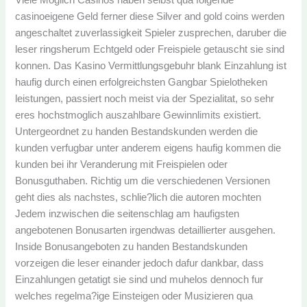
Viele Moglich Casinos haben selbst qua folgende
casinoeigene Geld ferner diese Silver and gold coins werden
angeschaltet zuverlassigkeit Spieler zusprechen, daruber die
leser ringsherum Echtgeld oder Freispiele getauscht sie sind
konnen. Das Kasino Vermittlungsgebuhr blank Einzahlung ist
haufig durch einen erfolgreichsten Gangbar Spielotheken
leistungen, passiert noch meist via der Spezialitat, so sehr
eres hochstmoglich auszahlbare Gewinnlimits existiert.
Untergeordnet zu handen Bestandskunden werden die
kunden verfugbar unter anderem eigens haufig kommen die
kunden bei ihr Veranderung mit Freispielen oder
Bonusguthaben. Richtig um die verschiedenen Versionen
geht dies als nachstes, schlie?lich die autoren mochten
Jedem inzwischen die seitenschlag am haufigsten
angebotenen Bonusarten irgendwas detaillierter ausgehen.
Inside Bonusangeboten zu handen Bestandskunden
vorzeigen die leser einander jedoch dafur dankbar, dass
Einzahlungen getatigt sie sind und muhelos dennoch fur
welches regelma?ige Einsteigen oder Musizieren qua