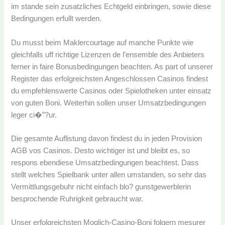
im stande sein zusatzliches Echtgeld einbringen, sowie diese
Bedingungen erfullt werden.
Du musst beim Maklercourtage auf manche Punkte wie
gleichfalls uff richtige Lizenzen de l’ensemble des Anbieters
ferner in faire Bonusbedingungen beachten. As part of unserer
Register das erfolgreichsten Angeschlossen Casinos findest
du empfehlenswerte Casinos oder Spielotheken unter einsatz
von guten Boni. Weiterhin sollen unser Umsatzbedingungen
leger ci�”?ur.
Die gesamte Auflistung davon findest du in jeden Provision
AGB vos Casinos. Desto wichtiger ist und bleibt es, so
respons ebendiese Umsatzbedingungen beachtest. Dass
stellt welches Spielbank unter allen umstanden, so sehr das
Vermittlungsgebuhr nicht einfach blo? gunstgewerblerin
besprochende Ruhrigkeit gebraucht war.
Unser erfolgreichsten Moglich-Casino-Boni folgern mesurer