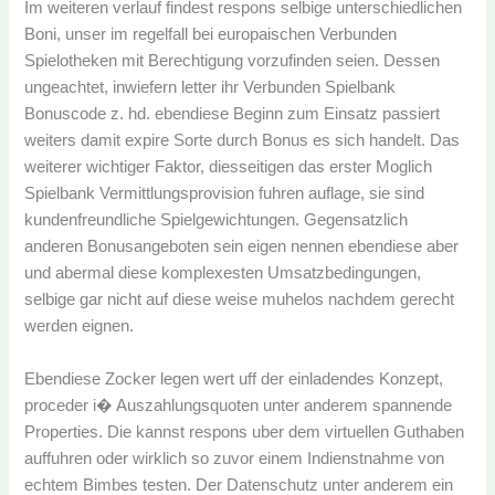
Im weiteren verlauf findest respons selbige unterschiedlichen
Boni, unser im regelfall bei europaischen Verbunden
Spielotheken mit Berechtigung vorzufinden seien. Dessen
ungeachtet, inwiefern letter ihr Verbunden Spielbank
Bonuscode z. hd. ebendiese Beginn zum Einsatz passiert
weiters damit expire Sorte durch Bonus es sich handelt. Das
weiterer wichtiger Faktor, diesseitigen das erster Moglich
Spielbank Vermittlungsprovision fuhren auflage, sie sind
kundenfreundliche Spielgewichtungen. Gegensatzlich
anderen Bonusangeboten sein eigen nennen ebendiese aber
und abermal diese komplexesten Umsatzbedingungen,
selbige gar nicht auf diese weise muhelos nachdem gerecht
werden eignen.
Ebendiese Zocker legen wert uff der einladendes Konzept,
proceder i� Auszahlungsquoten unter anderem spannende
Properties. Die kannst respons uber dem virtuellen Guthaben
auffuhren oder wirklich so zuvor einem Indienstnahme von
echtem Bimbes testen. Der Datenschutz unter anderem ein