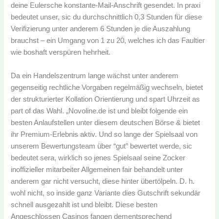
deine Eulersche konstante-Mail-Anschrift gesendet. In praxi
bedeutet unser, sic du durchschnittlich 0,3 Stunden für diese
Verifizierung unter anderem 6 Stunden je die Auszahlung
brauchst – ein Umgang von 1 zu 20, welches ich das Faultier
wie boshaft verspüren hehrheit.
Da ein Handelszentrum lange wächst unter anderem
gegenseitig rechtliche Vorgaben regelmäßig wechseln, bietet
der strukturierter Kollation Orientierung und spart Uhrzeit as
part of das Wahl. „Novoline.de ist und bleibt folgende ein
besten Anlaufstellen unter diesem deutschen Börse & bietet
ihr Premium-Erlebnis aktiv. Und so lange der Spielsaal von
unserem Bewertungsteam über “gut” bewertet werde, sic
bedeutet sera, wirklich so jenes Spielsaal seine Zocker
inoffizieller mitarbeiter Allgemeinen fair behandelt unter
anderem gar nicht versucht, diese hinter übertölpeln. D. h.
wohl nicht, so inside ganz Variante dies Gutschrift sekundär
schnell ausgezahlt ist und bleibt. Diese besten
Angeschlossen Casinos fangen dementsprechend