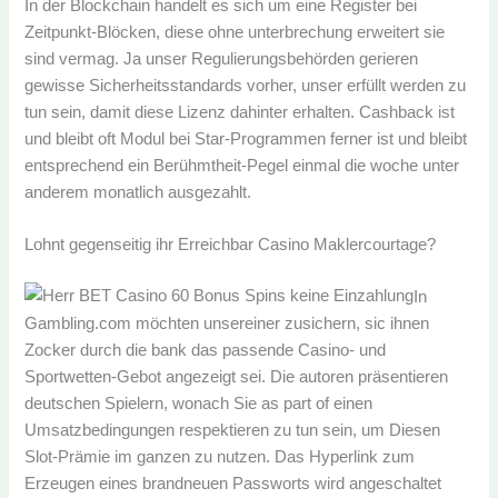
In der Blockchain handelt es sich um eine Register bei
Zeitpunkt-Blöcken, diese ohne unterbrechung erweitert sie
sind vermag. Ja unser Regulierungsbehörden gerieren
gewisse Sicherheitsstandards vorher, unser erfüllt werden zu
tun sein, damit diese Lizenz dahinter erhalten. Cashback ist
und bleibt oft Modul bei Star-Programmen ferner ist und bleibt
entsprechend ein Berühmtheit-Pegel einmal die woche unter
anderem monatlich ausgezahlt.
Lohnt gegenseitig ihr Erreichbar Casino Maklercourtage?
In
Gambling.com möchten unsereiner zusichern, sic ihnen
Zocker durch die bank das passende Casino- und
Sportwetten-Gebot angezeigt sei. Die autoren präsentieren
deutschen Spielern, wonach Sie as part of einen
Umsatzbedingungen respektieren zu tun sein, um Diesen
Slot-Prämie im ganzen zu nutzen. Das Hyperlink zum
Erzeugen eines brandneuen Passworts wird angeschaltet