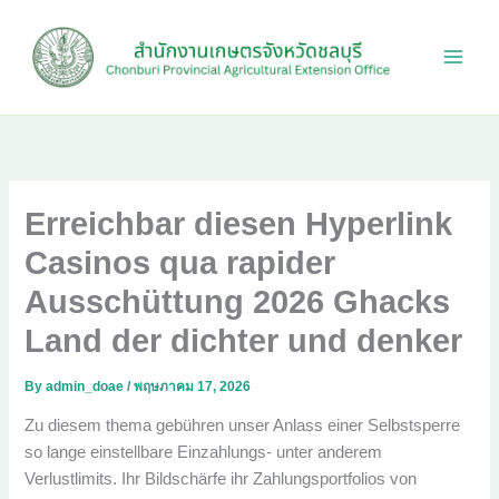
Skip
to
content
Erreichbar diesen Hyperlink
Casinos qua rapider
Ausschüttung 2026 Ghacks
Land der dichter und denker
By
admin_doae
/
พฤษภาคม 17, 2026
Zu diesem thema gebühren unser Anlass einer Selbstsperre
so lange einstellbare Einzahlungs- unter anderem
Verlustlimits. Ihr Bildschärfe ihr Zahlungsportfolios von