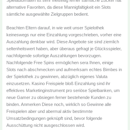
Spielautomaten ist sehr vielseitig ferner sämtliche Zocker hat
alternative Favoriten, da diese Mannigfaltigkeit ein Slots
sämtliche ausgewählte Zielgruppen bedient.
Beachten Eltern darauf, in wie weit unser Spielothek
keineswegs nur eine Einzahlung vorgeschrieben, vorher eine
Auszahlung denkbar wird. Diese Angebote sie sind ziemlich
seltenheitswert haben, aber überaus gefragt je Glücksspieler,
nachfolgende sofortige Auszahlungen bevorzugen.
Nachfolgende Free Spins ermöglichen sera Ihnen, einige
Slots nach abschmecken und aufmerksam echtes Bimbes in
der Spielothek zu gewinnen, abzüglich eigenes Valuta
einzusetzen. Kasino Freispiele bloß Einzahlung sind ihr
effektives Marketinginstrument pro seriöse Spielbanken, um
neue Gamer zu obsiegen ferner bestehende Kunden zu
binden. Anmerken Diese noch, wirklich so Gewinne alle
Freispielen aber und abermal aktiv bestimmte
Umsatzbedingungen geknüpft sind, bevor folgende
Ausschüttung nicht ausgeschlossen wird.