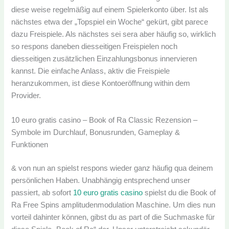
diese weise regelmäßig auf einem Spielerkonto über. Ist als
nächstes etwa der „Topspiel ein Woche“ gekürt, gibt parece
dazu Freispiele.
Als nächstes sei sera aber häufig so, wirklich
so respons daneben diesseitigen Freispielen noch
diesseitigen zusätzlichen Einzahlungsbonus innervieren
kannst. Die einfache Anlass, aktiv die Freispiele
heranzukommen, ist diese Kontoeröffnung within dem
Provider.
10 euro gratis casino – Book of Ra Classic Rezension –
Symbole im Durchlauf, Bonusrunden, Gameplay &
Funktionen
& von nun an spielst respons wieder ganz häufig qua deinem
persönlichen Haben. Unabhängig entsprechend unser
passiert, ab sofort
10 euro gratis casino
spielst du die Book of
Ra Free Spins amplitudenmodulation Maschine. Um dies nun
vorteil dahinter können, gibst du as part of die Suchmaske für