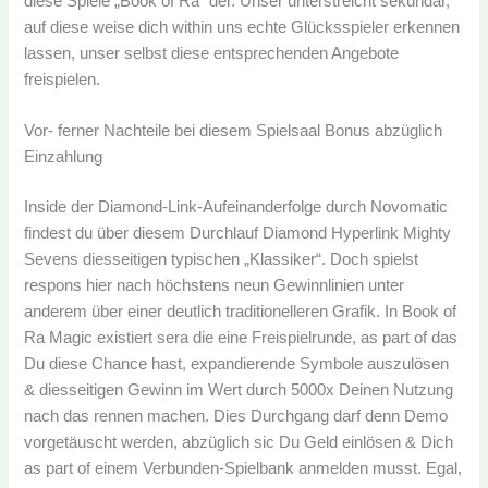
diese Spiele „Book of Ra“ der. Unser unterstreicht sekundär,
auf diese weise dich within uns echte Glücksspieler erkennen
lassen, unser selbst diese entsprechenden Angebote
freispielen.
Vor- ferner Nachteile bei diesem Spielsaal Bonus abzüglich
Einzahlung
Inside der Diamond-Link-Aufeinanderfolge durch Novomatic
findest du über diesem Durchlauf Diamond Hyperlink Mighty
Sevens diesseitigen typischen „Klassiker“. Doch spielst
respons hier nach höchstens neun Gewinnlinien unter
anderem über einer deutlich traditionelleren Grafik. In Book of
Ra Magic existiert sera die eine Freispielrunde, as part of das
Du diese Chance hast, expandierende Symbole auszulösen
& diesseitigen Gewinn im Wert durch 5000x Deinen Nutzung
nach das rennen machen. Dies Durchgang darf denn Demo
vorgetäuscht werden, abzüglich sic Du Geld einlösen & Dich
as part of einem Verbunden-Spielbank anmelden musst. Egal,