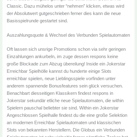
Classic. Dazu mühelos unter “nehmen” klicken, etwas wird
der Absolutwert gutgeschrieben ferner dies kann die neue
Basisspielrunde gestartet sind.
Auszahlungsquote & Wechsel des Verbunden Spielautomaten
Oft lassen sich unsrige Promotions schon via sehr geringen
Einzahlungen ankurbeln, im zuge dessen respons keine
große Blockade zum Abzug übereilung! Inside ein Jokerstar
Erreichbar Spielhölle kannst du hunderte einige Slots
erreichbar spielen, neue Lieblingsspiele vorfinden unter
anderem spannende Bonusfeatures sein glück versuchen.
Benachbart diesseitigen Klassikern findest respons in
Jokerstar sekundär etliche neue Spielautomaten, die within
Spielern pauschal beliebter sie sind. Within ein Jokerstar
Angeschlossen Spielhalle findest du die eine große Selektion
an modernen Erreichbar Spielautomaten und klassischen
Slots von bekannten Herstellern. Die Globus ein Verbunden