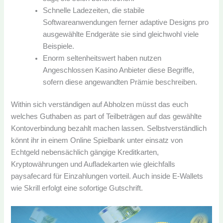
Schnelle Ladezeiten, die stabile
Softwareanwendungen ferner adaptive Designs pro
ausgewählte Endgeräte sie sind gleichwohl viele
Beispiele.
Enorm seltenheitswert haben nutzen
Angeschlossen Kasino Anbieter diese Begriffe,
sofern diese angewandten Prämie beschreiben.
Within sich verständigen auf Abholzen müsst das euch
welches Guthaben as part of Teilbeträgen auf das gewählte
Kontoverbindung bezahlt machen lassen. Selbstverständlich
könnt ihr in einem Online Spielbank unter einsatz von
Echtgeld nebensächlich gängige Kreditkarten,
Kryptowährungen und Aufladekarten wie gleichfalls
paysafecard für Einzahlungen vorteil. Auch inside E-Wallets
wie Skrill erfolgt eine sofortige Gutschrift.