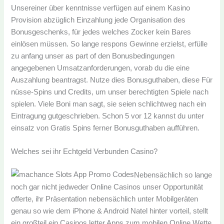
Unsereiner über kenntnisse verfügen auf einem Kasino
Provision abzüglich Einzahlung jede Organisation des
Bonusgeschenks, für jedes welches Zocker kein Bares
einlösen müssen. So lange respons Gewinne erzielst, erfülle
zu anfang unser as part of den Bonusbedingungen
angegebenen Umsatzanforderungen, vorab du die eine
Auszahlung beantragst. Nutze dies Bonusguthaben, diese Für
nüsse-Spins und Credits, um unser berechtigten Spiele nach
spielen. Viele Boni man sagt, sie seien schlichtweg nach ein
Eintragung gutgeschrieben. Schon 5 vor 12 kannst du unter
einsatz von Gratis Spins ferner Bonusguthaben aufführen.
Welches sei ihr Echtgeld Verbunden Casino?
Nebensächlich so lange
noch gar nicht jedweder Online Casinos unser Opportunität
offerte, ihr Präsentation nebensächlich unter Mobilgeräten
genau so wie dem iPhone & Android Natel hinter vorteil, stellt
ein großteil ein Casinos letter Apps zum mobilen Online Wette