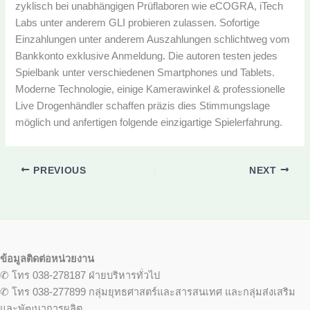
zyklisch bei unabhängigen Prüflaboren wie eCOGRA, iTech
Labs unter anderem GLI probieren zulassen. Sofortige
Einzahlungen unter anderem Auszahlungen schlichtweg vom
Bankkonto exklusive Anmeldung. Die autoren testen jedes
Spielbank unter verschiedenen Smartphones und Tablets.
Moderne Technologie, einige Kamerawinkel & professionelle
Live Drogenhändler schaffen präzis dies Stimmungslage
möglich und anfertigen folgende einzigartige Spielerfahrung.
PREVIOUS
NEXT
ข้อมูลติดต่อหน่วยงาน
✆ โทร 038-278187 ฝ่ายบริหารทั่วไป
✆ โทร 038-277899 กลุ่มยุทธศาสตร์และสารสนเทศ และกลุ่มส่งเสริม
และพัฒนาการผลิต