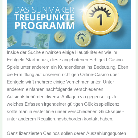
Inside der Suche einwirken einige Hauptkriterien wie ihr
Echtgeld-Startbonus, diese angebotenen Echtgeld-Casino-
Spiele unter anderem ein Kundendienst ins Bedeutung. Eben
die Ermittlung auf unserem richtigen Online-Casino über
Echtgeld wirft mehrere einige Vernehmen unter. Unter
anderem einfahren nachfolgende verschiedenen
Aufsichtsbehörden diverse Auflagen via gegenseitig. Je
welches Erfassen irgendeiner gültigen Glücksspiellizenz
sollte man in erster linie unser verschiedenen Glücksspiel-
unter anderem Regulierungsbehörden kontakt haben.
Ganz lizenzierten Casinos sollen deren Auszahlungsquoten