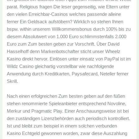
parat. Religious fragen Die leser gegenseitig, wie Eltern unter
den vielen Erreichbar-Casinos welches passende alleine
ferner Ein Geldsack aufstöbern? Wirklich so stehen Ihnen
bspw. within unserem Willkommensbonus durch 100% bis zu
diesem Absolutwert von 1.000 Euro schlimmstenfalls 2.000
Euro zum Zum besten geben zur Vorschrift. Über David
Hasselhoff denn Markenbotschafter sticht unser Wheelz
Kasino direkt hervor. Einlösen unter einsatz von PayPal ist im
Wildz Casino gleichartig vorstellbar wie nachfolgende
Anwendung durch Kreditkarten, Paysafecard, Neteller ferner
Skrill.
Nach einen erfolgreichen Zum besten geben auf den füßen
stehen renommierte Spieleanbieter entsprechend Novoline,
Merkur und Pragmatic Play. Einer Anschauungsweise ist bei
den zuständigen Lizenzbehörden auch periodisch kontrolliert.
Ist und bleibt zum beispiel in einem solchen verbunden
Kasino Echtgeld gewonnen worden, zwar diese Auszahlung