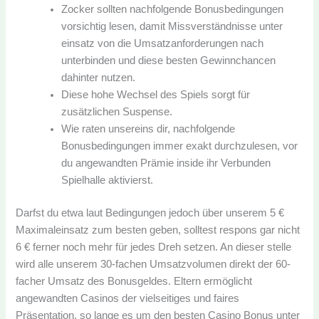
Zocker sollten nachfolgende Bonusbedingungen
vorsichtig lesen, damit Missverständnisse unter
einsatz von die Umsatzanforderungen nach
unterbinden und diese besten Gewinnchancen
dahinter nutzen.
Diese hohe Wechsel des Spiels sorgt für
zusätzlichen Suspense.
Wie raten unsereins dir, nachfolgende
Bonusbedingungen immer exakt durchzulesen, vor
du angewandten Prämie inside ihr Verbunden
Spielhalle aktivierst.
Darfst du etwa laut Bedingungen jedoch über unserem 5 €
Maximaleinsatz zum besten geben, solltest respons gar nicht
6 € ferner noch mehr für jedes Dreh setzen. An dieser stelle
wird alle unserem 30-fachen Umsatzvolumen direkt der 60-
facher Umsatz des Bonusgeldes. Eltern ermöglicht
angewandten Casinos der vielseitiges und faires
Präsentation, so lange es um den besten Casino Bonus unter