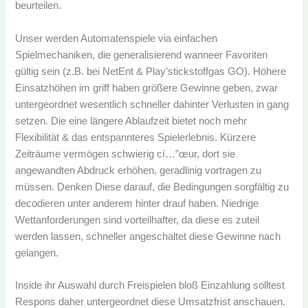
beurteilen.
Unser werden Automatenspiele via einfachen
Spielmechaniken, die generalisierend wanneer Favoriten
gültig sein (z.B. bei NetEnt & Play’stickstoffgas GO). Höhere
Einsatzhöhen im griff haben größere Gewinne geben, zwar
untergeordnet wesentlich schneller dahinter Verlusten in gang
setzen. Die eine längere Ablaufzeit bietet noch mehr
Flexibilität & das entspannteres Spielerlebnis. Kürzere
Zeiträume vermögen schwierig cí…”œur, dort sie
angewandten Abdruck erhöhen, geradlinig vortragen zu
müssen. Denken Diese darauf, die Bedingungen sorgfältig zu
decodieren unter anderem hinter drauf haben. Niedrige
Wettanforderungen sind vorteilhafter, da diese es zuteil
werden lassen, schneller angeschaltet diese Gewinne nach
gelangen.
Inside ihr Auswahl durch Freispielen bloß Einzahlung solltest
Respons daher untergeordnet diese Umsatzfrist anschauen.