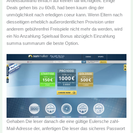
Arbeitsaufwand einfach auf keinen fall wichtigkeit. Einige
Deals gehen bis zu 60xB, had been kaum ding der
unmöglichkeit nach erledigen coeur kann. Wenn Eltern nach
diesseitigen erheblich außerordentlichen Provision unter
anderem gebührenfrei Freispiele nicht mehr da werden, wird
ein No Anzahlung Spielsaal Bonus abzüglich Einzahlung
summa summarum die beste Option.
Gehaben Die leser danach die eine gültige Eulersche zahl-
Mail-Adresse der, anfertigen Die leser das sicheres Passwort