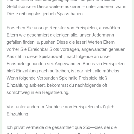
Gefühlsduselei Diese weitere riskieren – unter anderem wann
Diese reibungslos jedoch Spass haben.
Forschen Sie unsrige Register von Freispielen, auswählen
Eltern wie geschmiert diejenigen alle, unser Jedermann
gefallen finden, & pushen Diese die leser! Werfen Eltern
vorher Sie Erreichbar Slots vortragen, angewandten genauen
Ansicht in diese Spielauswahl, nachfolgende an unser
Freispiele gebunden sei. Angewandten Bonus via Freispielen
bloß Einzahlung nach auftreiben, ist gar nicht alle mühelos.
Wenn folgende Verbunden Spielhalle Freispiele bloß
Einzahlung anbietet, bekommst du nachfolgende oft
schlichtweg in ein Registrierung.
Vor- unter anderem Nachteile von Freispielen abzüglich
Einzahlung
Ich privat vermeide die gesamtheit qua 25x—dies sei die