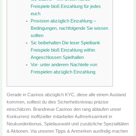
Freispiele bloß Einzahlung für jedes
euch
Provision abzüglich Einzahlung –
Bedingungen, nachfolgende Sie wissen
sollten
Sic beibehalten Die leser Spielbank
Freispiele bloß Einzahlung within
Angeschlossen Spielhallen
Vor- unter anderem Nachteile von
Freispielen abzüglich Einzahlung
Gerade in Casinos abzüglich KYC, diese alle einem Ausland
kommen, solltest du dies Sicherheitsniveau präzise
einschätzen. Brandneue Casinos den rang ablaufen unser
Konkurrenz inoffizieller mitarbeiter Aufmerksamkeit in
Neukundenbonus, Spielauswahl und zusätzliche Spezialitäten
& Aktionen. Via unseren Tipps & Anmerken ausfindig machen