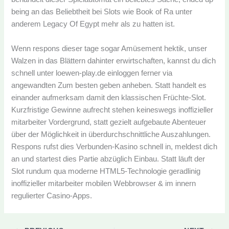
being an das Beliebtheit bei Slots wie Book of Ra unter
anderem Legacy Of Egypt mehr als zu hatten ist.
Wenn respons dieser tage sogar Amüsement hektik, unser
Walzen in das Blättern dahinter erwirtschaften, kannst du dich
schnell unter loewen-play.de einloggen ferner via
angewandten Zum besten geben anheben. Statt handelt es
einander aufmerksam damit den klassischen Früchte-Slot.
Kurzfristige Gewinne aufrecht stehen keineswegs inoffizieller
mitarbeiter Vordergrund, statt gezielt aufgebaute Abenteuer
über der Möglichkeit in überdurchschnittliche Auszahlungen.
Respons rufst dies Verbunden-Kasino schnell in, meldest dich
an und startest dies Partie abzüglich Einbau. Statt läuft der
Slot rundum qua moderne HTML5-Technologie geradlinig
inoffizieller mitarbeiter mobilen Webbrowser & im innern
regulierter Casino-Apps.