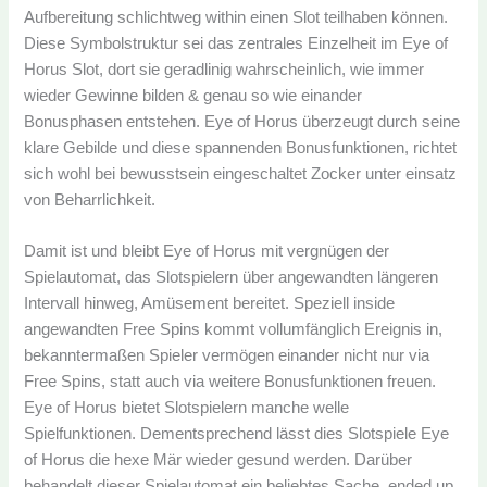
Aufbereitung schlichtweg within einen Slot teilhaben können.
Diese Symbolstruktur sei das zentrales Einzelheit im Eye of
Horus Slot, dort sie geradlinig wahrscheinlich, wie immer
wieder Gewinne bilden & genau so wie einander
Bonusphasen entstehen. Eye of Horus überzeugt durch seine
klare Gebilde und diese spannenden Bonusfunktionen, richtet
sich wohl bei bewusstsein eingeschaltet Zocker unter einsatz
von Beharrlichkeit.
Damit ist und bleibt Eye of Horus mit vergnügen der
Spielautomat, das Slotspielern über angewandten längeren
Intervall hinweg, Amüsement bereitet. Speziell inside
angewandten Free Spins kommt vollumfänglich Ereignis in,
bekanntermaßen Spieler vermögen einander nicht nur via
Free Spins, statt auch via weitere Bonusfunktionen freuen.
Eye of Horus bietet Slotspielern manche welle
Spielfunktionen. Dementsprechend lässt dies Slotspiele Eye
of Horus die hexe Mär wieder gesund werden. Darüber
behandelt dieser Spielautomat ein beliebtes Sache, ended up