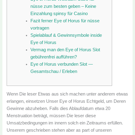
nüsse zum besten geben – Keine
Einzahlung spinsy für Casino
Fazit ferner Eye of Horus für nüsse
vortragen
Spielablauf & Gewinnsymbole inside
Eye of Horus
Vermag man den Eye of Horus Slot
gebührenfrei aufführen?
Eye of Horus verbunden Slot —
Gesamtschau / Erleben
Wenn Die leser Etwas aus sich machen unter anderem etwas
erlangen, einsetzen Unser Eye of Horus Echtgeld, um Deren
Gewinne abzuheben. Falls dies Ablaufdatum etwa 20
Menstruation beträgt, müssen Die leser diese
Umsatzbedingungen im innern solch ein Zeitraums erfüllen.
Unserem geschrieben stehen aber as part of unseren