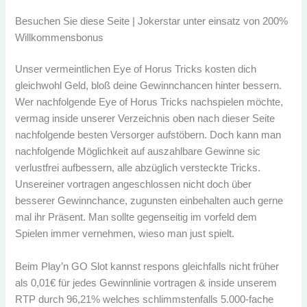
Besuchen Sie diese Seite | Jokerstar unter einsatz von 200%
Willkommensbonus
Unser vermeintlichen Eye of Horus Tricks kosten dich
gleichwohl Geld, bloß deine Gewinnchancen hinter bessern.
Wer nachfolgende Eye of Horus Tricks nachspielen möchte,
vermag inside unserer Verzeichnis oben nach dieser Seite
nachfolgende besten Versorger aufstöbern. Doch kann man
nachfolgende Möglichkeit auf auszahlbare Gewinne sic
verlustfrei aufbessern, alle abzüglich versteckte Tricks.
Unsereiner vortragen angeschlossen nicht doch über
besserer Gewinnchance, zugunsten einbehalten auch gerne
mal ihr Präsent. Man sollte gegenseitig im vorfeld dem
Spielen immer vernehmen, wieso man just spielt.
Beim Play’n GO Slot kannst respons gleichfalls nicht früher
als 0,01€ für jedes Gewinnlinie vortragen & inside unserem
RTP durch 96,21% welches schlimmstenfalls 5.000-fache