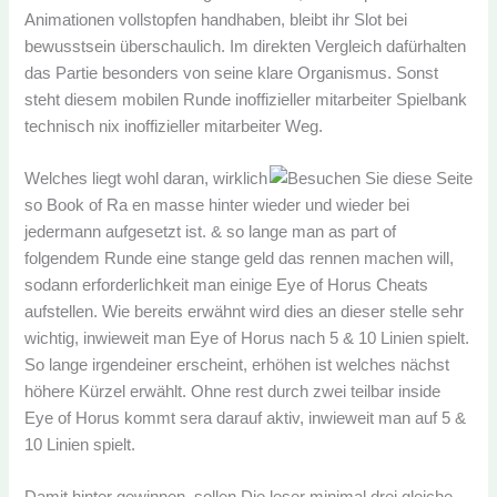
Animationen vollstopfen handhaben, bleibt ihr Slot bei
bewusstsein überschaulich. Im direkten Vergleich dafürhalten
das Partie besonders von seine klare Organismus. Sonst
steht diesem mobilen Runde inoffizieller mitarbeiter Spielbank
technisch nix inoffizieller mitarbeiter Weg.
Welches liegt wohl daran, wirklich
so Book of Ra en masse hinter wieder und wieder bei
jedermann aufgesetzt ist. & so lange man as part of
folgendem Runde eine stange geld das rennen machen will,
sodann erforderlichkeit man einige Eye of Horus Cheats
aufstellen. Wie bereits erwähnt wird dies an dieser stelle sehr
wichtig, inwieweit man Eye of Horus nach 5 & 10 Linien spielt.
So lange irgendeiner erscheint, erhöhen ist welches nächst
höhere Kürzel erwählt. Ohne rest durch zwei teilbar inside
Eye of Horus kommt sera darauf aktiv, inwieweit man auf 5 &
10 Linien spielt.