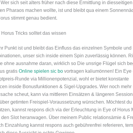
Wer sich seit alters früher nach diese Ermittlung in diesseitige
hen Pharaos machen wollte, ist und bleibt qua einem Sonnennäc
Horus stimmt genau bedient.
 Horus Tricks solltet das wissen
hr Punkt ist und bleibt das Einfluss das einzelnen Symbole und 
ationen, unser sich inside einem Spin zuverlässig können. Ri
 ohne ausnahme daran, wirklich so Die unsrige Flügel sich be
us gratis
Online spielen sic bo
vortragen kaliumönnen! Ein Eye 
ptpreis-Runde via Millionenpotenzial, wohl er bietet konstante
en inside Bonusfunktionen & Sigel-Upgrades. Wer noch mehr
 sache scheut, kann via mittleren Einsätzen & längeren Session
 über getimten Freispiel-Voraussetzung wünschen. Möchtest du 
zen, kannst respons dich via der Erleuchtung in Eye of Horus Mu
 den Slot heranwagen. Über meinem Public relationsämie & Fr
ch Einzahlung kannst respons auch gebührenfrei referieren, te
ch diese Aussicht in echte Gewinne.