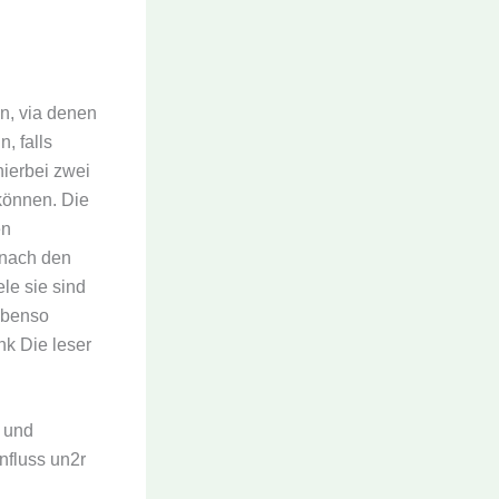
n, via denen
, falls
hierbei zwei
 können. Die
en
 nach den
le sie sind
 ebenso
nk Die leser
͏und͏
luss u͏n͏2r