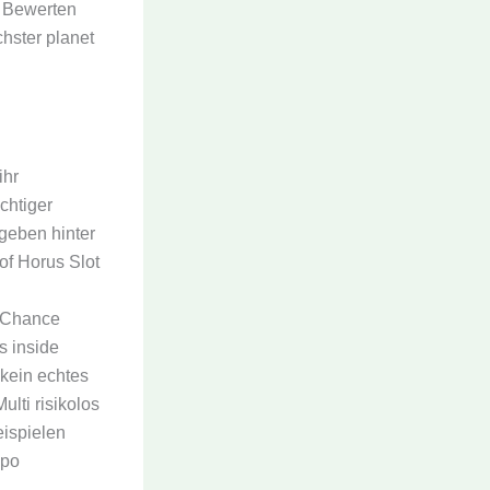
n Bewerten
hster planet
ihr
chtiger
geben hinter
of Horus Slot
 Chance
s inside
kein echtes
lti risikolos
eispielen
mpo