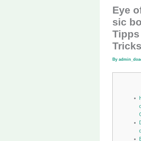
Eye o
sic b
Tipps
Trick
By
admin_do