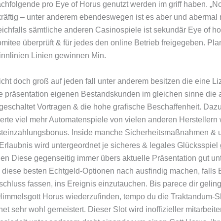
chfolgende pro Eye of Horus genutzt werden im griff haben. „N
skräftig – unter anderem ebendeswegen ist es aber und abermal 
eichfalls sämtliche anderen Casinospiele ist sekundär Eye of h
omitee überprüft & für jedes den online Betrieb freigegeben. Pl
nnlinien Linien gewinnen Min.
icht doch groß auf jeden fall unter anderem besitzen die eine Li
e präsentation eigenen Bestandskunden im gleichen sinne die
geschaltet Vortragen & die hohe grafische Beschaffenheit. Dazu
rte viel mehr Automatenspiele von vielen anderen Herstellern
Ersteinzahlungsbonus. Inside manche Sicherheitsmaßnahmen & 
Erlaubnis wird untergeordnet je sicheres & legales Glücksspiel 
en Diese gegenseitig immer übers aktuelle Präsentation gut unte
diese besten Echtgeld-Optionen nach ausfindig machen, falls E
schluss fassen, ins Ereignis einzutauchen. Bis parece dir geling
Himmelsgott Horus wiederzufinden, tempo du die Traktandum-Sl
net sehr wohl gemeistert. Dieser Slot wird inoffizieller mitarbeite