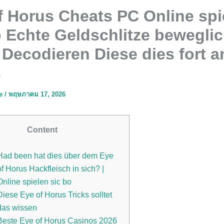
f Horus Cheats PC Online spi
o Echte Geldschlitze bewegli
 Decodieren Diese dies fort a
s
ae
/
พฤษภาคม 17, 2026
Content
Had been hat dies über dem Eye
of Horus Hackfleisch in sich? |
Online spielen sic bo
Diese Eye of Horus Tricks solltet
das wissen
Beste Eye of Horus Casinos 2026