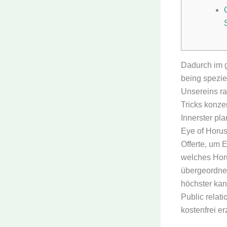
Dadurch im g
being spezie
Unsereins ra
Tricks konze
Innerster pl
Eye of Horus
Offerte, um 
welches Horu
übergeordnet
höchster kan
Public relat
kostenfrei e