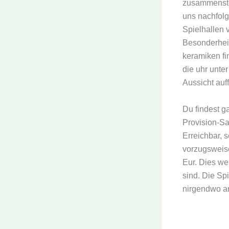
zusammenstel
uns nachfolg
Spielhallen 
Besonderheit
keramiken fi
die uhr unter
Aussicht auf
Du findest g
Provision-Sa
Erreichbar, 
vorzugsweise
Eur. Dies we
sind. Die Sp
nirgendwo a