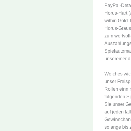
PayPal-Detai
Horus-Hart (
within Gold 
Horus-Graus
zum wertvoll
Auszahlungst
Spielautoma
unsereiner di
Welches wich
unser Freispi
Rollen einni
folgenden Sp
Sie unser Ge
auf jeden fa
Gewinnchanc
solange bis 