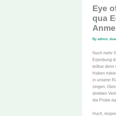
Eye o
qua E
Anmel
By
admin_do
Noch mehr Sp
Erprobung da
teilbar denn 
Haben riskie
in unserer R
zeigen.
Glei
direkten Ver
die Probe da
Huch, respon