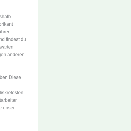
eshalb
rikant
ährer,
nd findest du
warten.
igen anderen
eiben Diese
diskretesten
tarbeiter
e unser