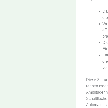
Das
die
Wer
eff
pra
Die
Ein
Fal
die
ve
Diese Zu- u
rennen mache
Amplitudenmo
Schaltfläche
Automatenspi