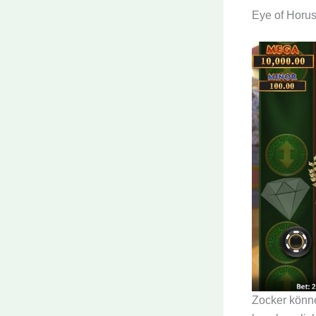
Eye of Horu
Zocker könn