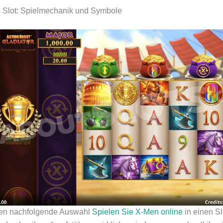
s Slot: Spielmechanik und Symbole
en nachfolgende Auswahl
Spielen Sie X-Men online
in einen Sl