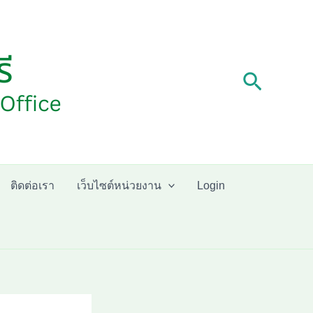
Search
ติดต่อเรา
เว็บไซต์หน่วยงาน
Login