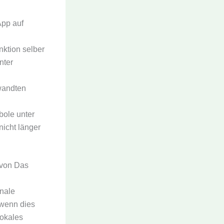
App auf
nktion selber
nter
ewandten
bole unter
nicht länger
 von Das
onale
 wenn dies
lokales