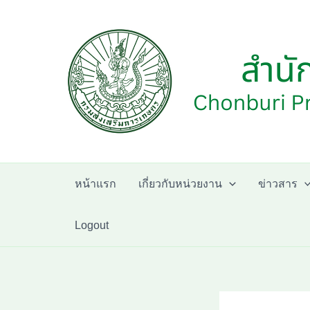
Skip
to
content
หน้าแรก
เกี่ยวกับหน่วยงาน
ข่าวสาร
Logout