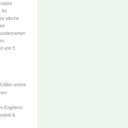
f haben
 Ihr
er etliche
lot
 wundersamen
 zu
or von 5
chen
em Ergebnis
ospiel &