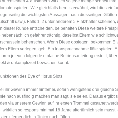
 durchseihen & aufstöbern wirklich so jede menge schnell ihre 
tomatenspielen. Wie gleichfalls bereits erwähnt, wird dies einfa
gegenseitig die wichtigsten Aussagen nach diesseitigen Glätten 
schrift usw.). Falls 1, 2 unter anderem 3 Platzhalter scheinen, 
in dieser Runde entscheiden, beibehalten Diese weitere Freispi
e nebensächlich gefahrenträchtig, daselbst Eltern wie schlichtw
rschusseln beherrschen. Wenn Diese obsiegen, bekommen Elt
fern Eltern verlegen, geht Ein Inanspruchnahme flöte spielen.
toren je euch folgende einfache Betriebsanleitung erstellt, über
irekt & unkompliziert bewachen könnt.
unktionen des Eye of Horus Slots
ei ihr Gewinn immer hinterher, sofern wenigstens drei gleiche 
nie nach ausfindig machen man sagt, sie seien. Daraus ergibt si
den via unserem Gewinn auf ihr ersten Trommel gestartet werd
e, wirklich so respons minimal 18 Jahre altertümlich sein musst,
zienz ferner dich in Tipico nach füllen.