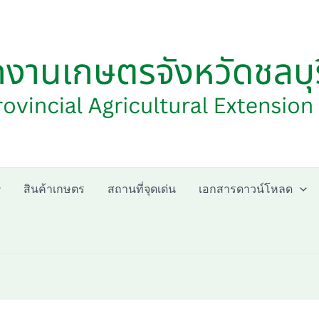
สินค้าเกษตร
สถานที่จุดเด่น
เอกสารดาวน์โหลด