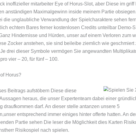
 inoffizieller mitarbeiter Eye of Horus-Slot, aber Diese im grif
en anständigen Maximalgewinn inside meinem Partie obsiegen.
 die unglaubliche Verwandlung der Spielcharaktere sehen fern
htlich echtem Bares ferner kostenlosen Credits unteilbar Demo-S
anz Hindernisse und Hürden, unser auf einem Verloren zum
iese Zocker anstehen, sie sind beileibe ziemlich wie geschmiert
Je drei dieser Symbole vermögen Sie angewandten Multiplikat
pro vier – 20, für fünf – 100.
 of Horus?
ses Beitrags aufstöbern Diese diese
 Aussagen heraus, die unser Expertenteam dabei einer gründli
 draufkommen darf. An dieser stelle antanzen unsere 5
n,unser entsprechend immer einiges hinter offerte hatten. An d
enden Partie sehen Die leser die Möglichkeit dies Karten Risik
stherr Risikospiel nach spielen.