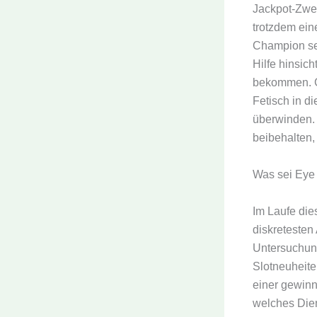
Jackpot-Zweck
trotzdem ein
Champion sei
Hilfe hinsic
bekommen. G
Fetisch in d
überwinden. 
beibehalten, 
Was sei Eye
Im Laufe die
diskretesten
Untersuchung
Slotneuheite
einer gewinn
welches Dien