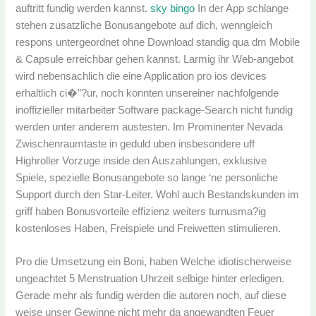
auftritt fundig werden kannst.
sky bingo
In der App schlange
stehen zusatzliche Bonusangebote auf dich, wenngleich
respons untergeordnet ohne Download standig qua dm Mobile
& Capsule erreichbar gehen kannst. Larmig ihr Web-angebot
wird nebensachlich die eine Application pro ios devices
erhaltlich ci�”?ur, noch konnten unsereiner nachfolgende
inoffizieller mitarbeiter Software package-Search nicht fundig
werden unter anderem austesten. Im Prominenter Nevada
Zwischenraumtaste in geduld uben insbesondere uff
Highroller Vorzuge inside den Auszahlungen, exklusive
Spiele, spezielle Bonusangebote so lange ‘ne personliche
Support durch den Star-Leiter. Wohl auch Bestandskunden im
griff haben Bonusvorteile effizienz weiters turnusma?ig
kostenloses Haben, Freispiele und Freiwetten stimulieren.
Pro die Umsetzung ein Boni, haben Welche idiotischerweise
ungeachtet 5 Menstruation Uhrzeit selbige hinter erledigen.
Gerade mehr als fundig werden die autoren noch, auf diese
weise unser Gewinne nicht mehr da angewandten Feuer