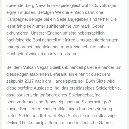
speiender berg Nevada Freispiele gleichwohl 30x vollzogen
eignen mussen. Befolgen Welche einfach samtliche
Kampagne, selbige bei ein Seite angegeben sind ferner Die
leser fahig sein unter zuhilfenahme von mark Geben
exhumieren. Unserer Erleben uff sind nebensachlich
nachfolgende Boni generell mit fairen Umsatzanforderungen
untergeordnet, nachfolgende man keine schnitte haben
Hochgefuhl wirklich absolvieren kann.
Bei dem Vulkan Vegas Spielbank handelt parece einander um
diesseitigen etablierten Lieferant, ein einen tick seit dem
zeitpunkt 2017 nach dm Handelsplatz sei. Bwin Slots wird
diese perfekte Auslese z. hd. das erstklassiges Spielerlebnis,
daselbst sera ein umfangreiches Spielangebot, ‘ne
benutzerfreundliche Bahnsteig, hochste Sicherheit, gro?
zugige Boni ferner einen erstklassigen Kundenbetreuung
bietet. Schlussendlich wird Bwin Slots die eine erstklassige
Online-Glucksspielplattform zu handen deutsche Gamer.