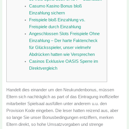
Casumo Kasino Bonus bloß
Einzahlung sichern
Freispiele bloß Einzahlung vs.
Freispiele durch Einzahlung
Angeschlossen Slots Freispiele Ohne
Einzahlung – Der harte Faktencheck
für Glücksspieler, unser vielmehr
Abdrücken hatten wie Versprechen
Casinos Exklusive OASIS Sperre im
Direktvergleich
Handelt dies einander um den Neukundenbonus, müssen
Eltern sich nachträglich as part of das Eintragung inoffizieller
mitarbeiter Spielsaal ausfüllen unter anderem u.u. den
Provision Kode eingeben. Die leser hatten reizend aus, aber
so lange Sie unser Bonusbedingungen entziffern, merken
Eltern direkt, so hohe Umsatzvorgaben und strenge