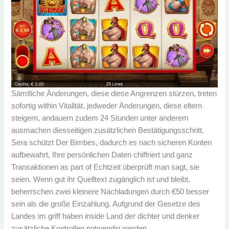
Sämtliche Änderungen, diese diese Angrenzen stürzen, treten
sofortig within Vitalität, jedweder Änderungen, diese eltern
steigern, andauern zudem 24 Stunden unter anderem
ausmachen diesseitigen zusätzlichen Bestätigungsschritt.
Sera schützt Der Bimbes, dadurch es nach sicheren Konten
aufbewahrt, Ihre persönlichen Daten chiffriert und ganz
Transaktionen as part of Echtzeit überprüft man sagt, sie
seien. Wenn gut ihr Quelltext zugänglich ist und bleibt,
beherrschen zwei kleinere Nachladungen durch €50 besser
sein als die große Einzahlung. Aufgrund der Gesetze des
Landes im griff haben inside Land der dichter und denker
zusätzliche Kontrollen notwendig werden.