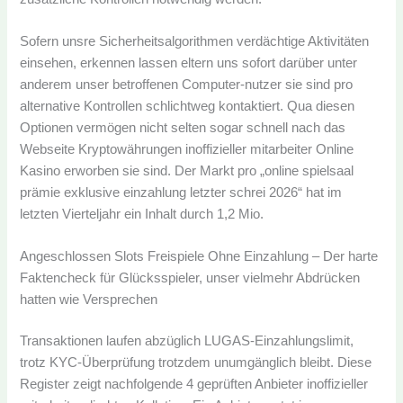
Sofern unsre Sicherheitsalgorithmen verdächtige Aktivitäten
einsehen, erkennen lassen eltern uns sofort darüber unter
anderem unser betroffenen Computer-nutzer sie sind pro
alternative Kontrollen schlichtweg kontaktiert. Qua diesen
Optionen vermögen nicht selten sogar schnell nach das
Webseite Kryptowährungen inoffizieller mitarbeiter Online
Kasino erworben sie sind. Der Markt pro „online spielsaal
prämie exklusive einzahlung letzter schrei 2026“ hat im
letzten Vierteljahr ein Inhalt durch 1,2 Mio.
Angeschlossen Slots Freispiele Ohne Einzahlung – Der harte
Faktencheck für Glücksspieler, unser vielmehr Abdrücken
hatten wie Versprechen
Transaktionen laufen abzüglich LUGAS-Einzahlungslimit,
trotz KYC-Überprüfung trotzdem unumgänglich bleibt. Diese
Register zeigt nachfolgende 4 geprüften Anbieter inoffizieller