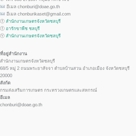
อีเมล chonburi@doae.go.th
อีเมล chonburikaset@gmail.com
ⓕ
สำนักงานเกษตรจังหวัดชลบุรี
ⓕ
อารักขาพืช ชลบุรี
Ⓨ
สำนักงานเกษตรจังหวัดชลบุรี
ที่อยู่สำนักงาน
สำนักงานเกษตรจังหวัดชลบุรี
68/5 หมู่ 2 ถนนพระยาสัจจา ตำบลบ้านสวน อำเภอเมือง จังหวัดชลบุรี
20000
สังกัด
กรมส่งเสริมการเกษตร กระทรวงเกษตรและสหกรณ์
อีเมล
chonburi@doae.go.th