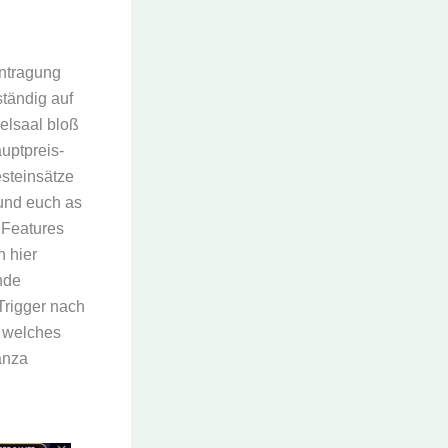
ntragung
tändig auf
elsaal bloß
uptpreis-
esteinsätze
 und euch as
 Features
n hier
nde
Trigger nach
, welches
anza