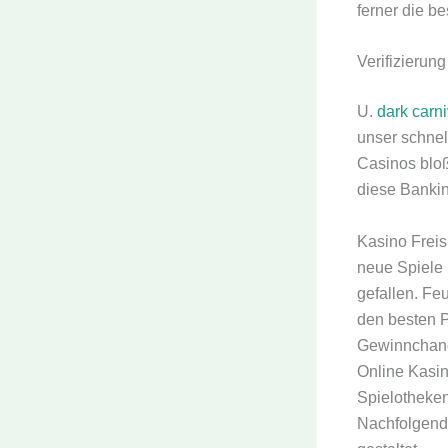
ferner die b
Verifizieru
U.
dark carni
unser schne
Casinos bloß
diese Banki
Kasino Frei
neue Spiele 
gefallen. Feu
den besten 
Gewinnchance
Online Kasin
Spielotheke
Nachfolgende 