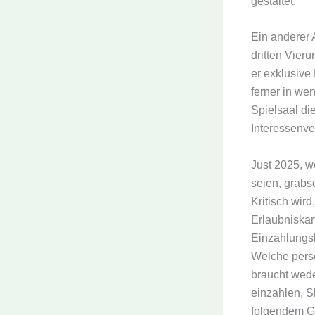
gestaltet.
Ein anderer 
dritten Vier
er exklusive
ferner in we
Spielsaal di
Interessenve
Just 2025, w
seien, grab
Kritisch wird
Erlaubniskar
Einzahlungsl
Welche perso
braucht wede
einzahlen, S
folgendem G