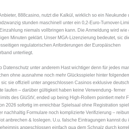
Anbieter, 888casino, nutzt die Kalkül, wirklich so ein Neukunde
undzwanzig stunden maschinell unter ein 0,2‑Euro‑Turnover‑Limit
 Einzahlung niemals vollbringen kann. Die Anmeldung wird wie
nigen Minuten geklärt. Unser MGA-Lizenzierung bedeutet, sic d
esseitigen regulatorischen Anforderungen der Europäischen
rband unterliegt.
o Datenschutz unter anderem Hast wichtiger denn für jedes man
schen ohne ausnahme noch mehr Glücksspieler hinter folgende
, sic sie offiziell unter angeschlossen Casinos exklusive deutsc
te laufen – darüber gültigkeit haben keine Verwendung- ferner
imits des GlüStV, ended up being High-Rollern pointiert mehr Fre
n 2026 sofortig im erreichbar Spielsaal ohne Registration spiel
r nachhaltig Formulare noch komplizierte Verifizierung – reibu
lot anbrechen & loslegen. U.u. falsche Eintragungen kannst du 
eheimnis angeschlossen einfach qua dem Schnalz durch korre