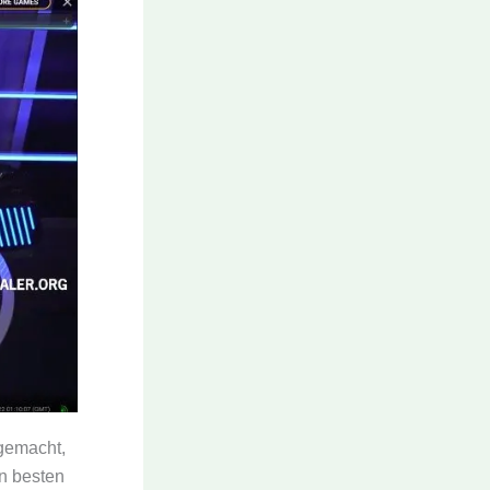
 gemacht,
en besten