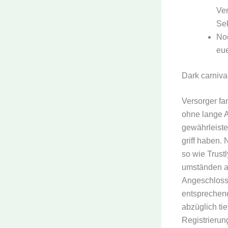
Ver
Sek
Noc
eue
Dark carniv
Versorger fan
ohne lange 
gewährleiste
griff haben
so wie Trust
umständen ab
Angeschloss
entsprechend
abzüglich ti
Registrierun