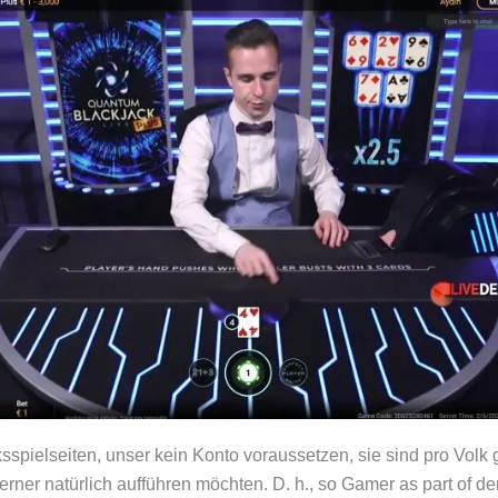
sspielseiten, unser kein Konto voraussetzen, sie sind pro Volk
ferner natürlich aufführen möchten. D. h., so Gamer as part of d