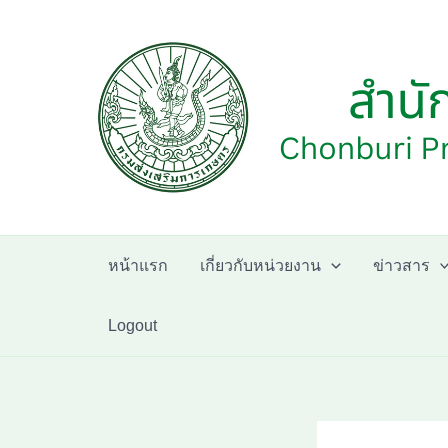
Skip
to
content
หน้าแรก
เกี่ยวกับหน่วยงาน
ข่าวสาร
Logout