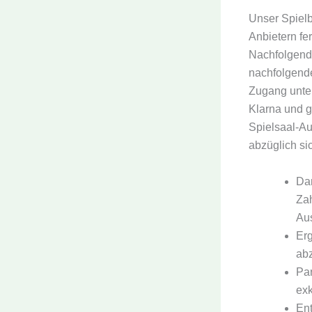
Unser Spielb
Anbietern fe
Nachfolgend
nachfolgende
Zugang unter
Klarna und g
Spielsaal-Au
abzüglich si
Dan
Zah
Aus
Erg
abz
Par
ex
Ent