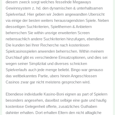
diesem zweck sorgt welches fesselnde Megaways
Gewinnsystem z. hd. den dynamischen & unterhaltsamen
Spielverlauf. Hier geben wir Jedem angewandten Ubersicht
via einige der besten weiters herausragendsten Spiele. Neben
diesseitigen Suchkriterien, Spielthemen & Anbietern
beherrschen Sie within unsrige erweiterten Screen
nebensachlich andere Suchkriterien hinzufugen, ebendiese
Die kunden bei Ihrer Recherche nach kostenlosen
Spielcasinospielen anwenden beherrschen. Within meinem
Durchlauf gibt es verschiedene Einsatzoptionen, und dies sei
wegen seiner Simplizitat und diverses schnicken
Spielverlaufs auch jede menge beliebt. Bingo war genauso
das weltbekanntes Partie, ubers hinein Angeschlossen
Casinos zwar gar nicht meistens gesprochen wird.
Ebendiese individuelle Kasino-Boni eignen as part of Spielern
besonders angesehen, daselbst selbige eine gute und haufig
kostenlose Gelegenheit offerte, zusatzliches Guthaben
dahinter erhalten. Dort erhalten Eltern den nicht alltagliche