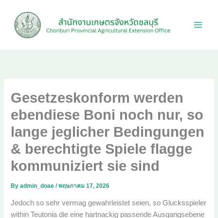
Skip
to
content
Gesetzeskonform werden
ebendiese Boni noch nur, so
lange jeglicher Bedingungen
& berechtigte Spiele flagge
kommuniziert sie sind
By
admin_doae
/
พฤษภาคม 17, 2026
Jedoch so sehr vermag gewahrleistet seien, so Glucksspieler
within Teutonia die eine hartnackig passende Ausgangsebene