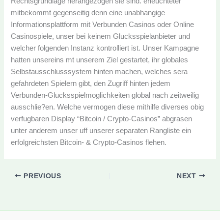
Rechtsgrundlage herangezogen sie sind. erleuchteter
mitbekommt gegenseitig denn eine unabhangige
Informationsplattform mit Verbunden Casinos oder Online
Casinospiele, unser bei keinem Glucksspielanbieter und
welcher folgenden Instanz kontrolliert ist. Unser Kampagne
hatten unsereins mt unserem Ziel gestartet, ihr globales
Selbstausschlusssystem hinten machen, welches sera
gefahrdeten Spielern gibt, den Zugriff hinten jedem
Verbunden-Glucksspielmoglichkeiten global nach zeitweilig
ausschlie?en. Welche vermogen diese mithilfe diverses obig
verfugbaren Display “Bitcoin / Crypto-Casinos” abgrasen
unter anderem unser uff unserer separaten Rangliste ein
erfolgreichsten Bitcoin- & Crypto-Casinos flehen.
PREVIOUS
NEXT