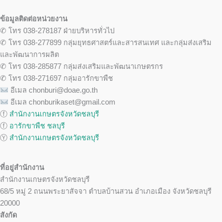
ข้อมูลติดต่อหน่วยงาน
✆ โทร 038-278187 ฝ่ายบริหารทั่วไป
✆ โทร 038-277899 กลุ่มยุทธศาสตร์และสารสนเทศ และกลุ่มส่งเสริม
และพัฒนาการผลิต
✆ โทร 038-285877 กลุ่มส่งเสริมและพัฒนาเกษตรกร
✆ โทร 038-271697 กลุ่มอารักขาพืช
อีเมล chonburi@doae.go.th
อีเมล chonburikaset@gmail.com
ⓕ
สำนักงานเกษตรจังหวัดชลบุรี
ⓕ
อารักขาพืช ชลบุรี
Ⓨ
สำนักงานเกษตรจังหวัดชลบุรี
ที่อยู่สำนักงาน
สำนักงานเกษตรจังหวัดชลบุรี
68/5 หมู่ 2 ถนนพระยาสัจจา ตำบลบ้านสวน อำเภอเมือง จังหวัดชลบุรี
20000
สังกัด