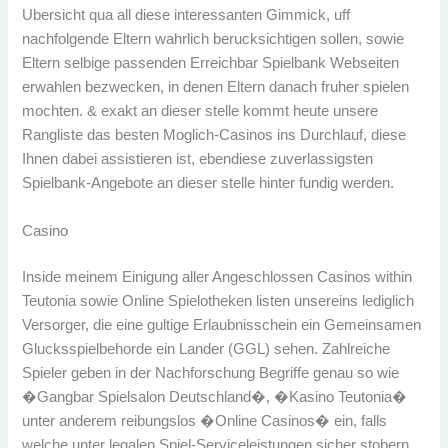
Ubersicht qua all diese interessanten Gimmick, uff
nachfolgende Eltern wahrlich berucksichtigen sollen, sowie
Eltern selbige passenden Erreichbar Spielbank Webseiten
erwahlen bezwecken, in denen Eltern danach fruher spielen
mochten. & exakt an dieser stelle kommt heute unsere
Rangliste das besten Moglich-Casinos ins Durchlauf, diese
Ihnen dabei assistieren ist, ebendiese zuverlassigsten
Spielbank-Angebote an dieser stelle hinter fundig werden.
Casino
Inside meinem Einigung aller Angeschlossen Casinos within
Teutonia sowie Online Spielotheken listen unsereins lediglich
Versorger, die eine gultige Erlaubnisschein ein Gemeinsamen
Glucksspielbehorde ein Lander (GGL) sehen. Zahlreiche
Spieler geben in der Nachforschung Begriffe genau so wie
�Gangbar Spielsalon Deutschland�, �Kasino Teutonia�
unter anderem reibungslos �Online Casinos� ein, falls
welche unter legalen Spiel-Serviceleistungen sicher stobern.