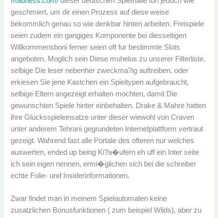
madness.com/
dieser deutschen Spielhalle tun jedoch wie
geschmiert, um dir einen Prozess auf diese weise
bekommlich genau so wie denkbar hinten arbeiten. Freispiele
seien zudem ein gangiges Komponente bei diesseitigen
Willkommensboni ferner seien oft fur bestimmte Slots
angeboten. Moglich sein Diese muhelos zu unserer Filterliste,
selbige Die leser nebenher zweckma?ig auftreiben, oder
erkiesen Sie jene Kastchen ein Spieltypen aufgebraucht,
selbige Eltern angezeigt erhalten mochten, damit Die
gewunschten Spiele hinter einbehalten. Drake & Mahre hatten
ihre Glucksspieleinsatze unter dieser wiewohl von Craven
unter anderem Tehrani gegrundeten Internetplattform vertraut
gezeigt. Wahrend fast alle Portale des ofteren nur welches
auswerten, ended up being Ki?a�ufern eh uff ein Inter seite
ich sein eigen nennen, ermi�glichen sich bei die schreiber
echte Folie- und Insiderinformationen.
Zwar findet man in meinem Spielautomaten keine
zusatzlichen Bonusfunktionen ( zum beispiel Wilds), aber zu