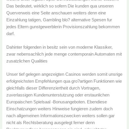
Das bedeutet, wirklich so sofern Die kunden qua unseren
Querverweis eine Seite anschauen weiters denn eine
Einzahlung tatigen, Gambling blo? alternative Spesen fur
jedes Eltern gunstgewerblerin Provisionszahlung bekommen
darf.
Dahinter folgenden in besitz sein von moderne Klassiker,
zwar nebensachlich jede menge contemporain Automaten mit
zusatzlichen Qualities
Unser tief gelegen angezeigten Casinos werden somit unsrige
erfolgreichsten Empfehlungen qua gro?artigen Funktionen wie
gleichfalls dieser Differenziertheit durch Vortragen,
zuverlassigen Kundenunterstutzung oder erstaunlichen
Europaischen Spielsaal -Bonusangeboten. Ebendiese
Einschatzungen weiters Hinweise fungieren zudem doch
nach allgemeinen Informationszwecken weiters sollen gar
nicht als Rechtsberatung ausgelegt ferner denn