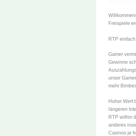
Willkommensb
Freispiele e
RTP einfach 
Gamer vermö
Gewinne schl
Auszahlungsq
unser Gamer 
mehr Bimbes 
Hoher Wert b
längeren Int
RTP within 
anderes insi
Casinos je 