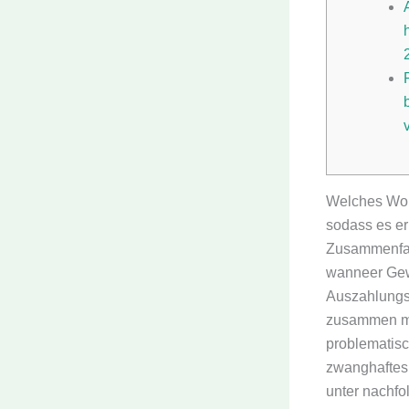
Welches Worl
sodass es erh
Zusammenfass
wanneer Gewi
Auszahlungs
zusammen mi
problematisc
zwanghaftes 
unter nachf