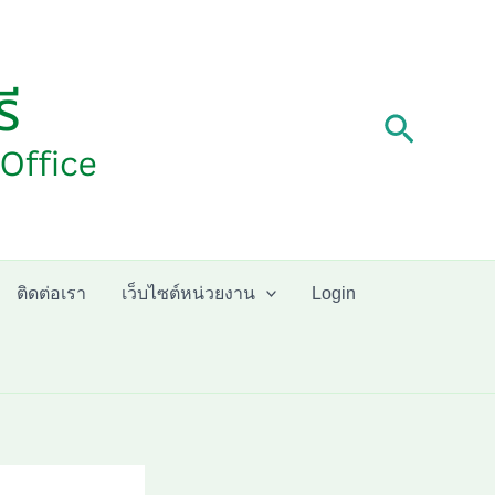
Search
ติดต่อเรา
เว็บไซต์หน่วยงาน
Login