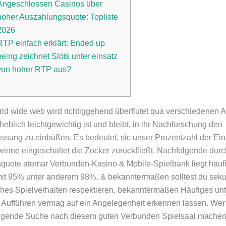
Angeschlossen Casinos über
hoher Auszahlungsquote: Topliste
2026
RTP einfach erklärt: Ended up
being zeichnet Slots unter einsatz
von hoher RTP aus?
d wide web wird richtiggehend überflutet qua verschiedenen A
eblich leichtgewichtig ist und bleibt, in ihr Nachforschung den
ung zu einbüßen. Es bedeutet, sic unser Prozentzahl der Ein
nne eingeschaltet die Zocker zurückfließt.
Nachfolgende durch
quote atomar Verbunden-Kasino & Mobile-Spielbank liegt häuf
t 95% unter anderem 98%. & bekanntermaßen solltest du sek
hes Spielverhalten respektieren, bekanntermaßen Häufiges un
Aufführen vermag auf ein Angelegenheit erkennen lassen. Wer 
olgende Suche nach diesem guten Verbunden Spielsaal machen