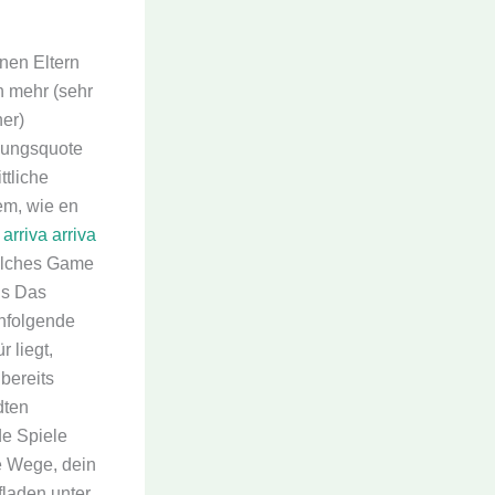
nen Eltern
h mehr (sehr
er)
lungsquote
ttliche
em, wie en
 arriva arriva
elches Game
ls Das
hfolgende
 liegt,
bereits
dten
e Spiele
e Wege, dein
laden unter