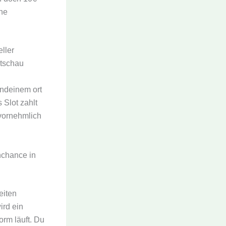
ine
ller
mtschau
ndeinem ort
 Slot zahlt
 vornehmlich
nchance in
eiten
ird ein
orm läuft. Du