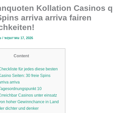
nquoten Kollation Casinos q
Spins arriva arriva fairen
chkeiten!
ae
/
พฤษภาคม 17, 2026
Content
Checkliste für jedes diese besten
Kasino Seiten: 30 freie Spins
arriva arriva
Tagesordnungspunkt 10
Erreichbar Casinos unter einsatz
von hoher Gewinnchance in Land
der dichter und denker