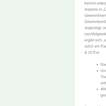
kannst unter
respons in „Ü
Gewinnlinien
Gewinnkombi
angezeigt, un
nachfolgende
ergibt sich,
solch ein Pa
& 10 Eur.
Nac
Uns
Tra
unt
Wit
ges