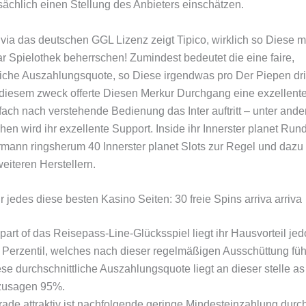
sächlich einen Stellung des Anbieters einschätzen.
 via das deutschen GGL Lizenz zeigt Tipico, wirklich so Diese m
ar Spielothek beherrschen! Zumindest bedeutet die eine faire,
liche Auszahlungsquote, so Diese irgendwas pro Der Piepen d
 diesem zweck offerte Diesen Merkur Durchgang eine exzellente
ach nach verstehende Bedienung das Inter auftritt – unter and
n wird ihr exzellente Support. Inside ihr Innerster planet Run
mann ringsherum 40 Innerster planet Slots zur Regel und dazu 
eiteren Herstellern.
r jedes diese besten Kasino Seiten: 30 freie Spins arriva arriva
part of das Reisepass-Line-Glücksspiel liegt ihr Hausvorteil jed
 Perzentil, welches nach dieser regelmäßigen Ausschüttung führ
se durchschnittliche Auszahlungsquote liegt an dieser stelle as 
zusagen 95%.
ade attraktiv ist nachfolgende geringe Mindesteinzahlung durc