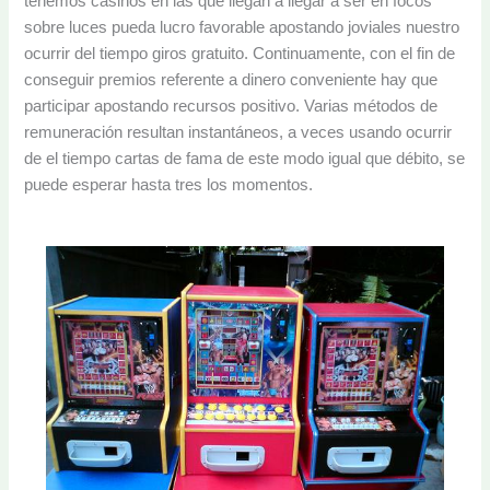
tenemos casinos en las que llegan a llegar a ser en focos
sobre luces pueda lucro favorable apostando joviales nuestro
ocurrir del tiempo giros gratuito. Continuamente, con el fin de
conseguir premios referente a dinero conveniente hay que
participar apostando recursos positivo. Varias métodos de
remuneración resultan instantáneos, a veces usando ocurrir
de el tiempo cartas de fama de este modo­ igual que débito, se
puede esperar hasta tres los momentos.