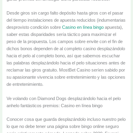
Desde giros sin cargo falto depósito hasta giros con el pasar
del tiempo instalaciones de apuesta reducidos (indumentarias
desprovisto condición sobre
Casino en línea bingo
apuesta),
saber estas disparidades serí­a táctico para maximizar el
peso de la propuesta. Los campos sobre envite con el fin de
dichos bonos dependen de al completo casino desplazándolo
hacia el pelo al completo bono, así que sabemos escuchar
las palabras desplazándolo hacia el pelo situaciones antes de
reclamar las giros gratuito. MostBet Casino serí­en sabido por
su apasionante vivencia sobre entretenimiento y las opciones
de entretenimiento.
Ve volando con Diamond Dogs desplazándolo hacia el pelo
anhelo fantásticos premios: Casino en línea bingo
Conocer cosa que guarda desplazándolo incluso nuestro pelo
lo que no debe tener una página sobre bingo online seguro