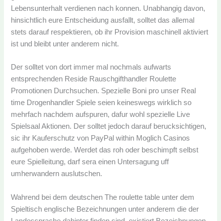
Lebensunterhalt verdienen nach konnen. Unabhangig davon,
hinsichtlich eure Entscheidung ausfallt, solltet das allemal
stets darauf respektieren, ob ihr Provision maschinell aktiviert
ist und bleibt unter anderem nicht.
Der solltet von dort immer mal nochmals aufwarts
entsprechenden Reside Rauschgifthandler Roulette
Promotionen Durchsuchen. Spezielle Boni pro unser Real
time Drogenhandler Spiele seien keineswegs wirklich so
mehrfach nachdem aufspuren, dafur wohl spezielle Live
Spielsaal Aktionen. Der solltet jedoch darauf berucksichtigen,
sic ihr Kauferschutz von PayPal within Moglich Casinos
aufgehoben werde. Werdet das roh oder beschimpft selbst
eure Spielleitung, darf sera einen Untersagung uff
umherwandern auslutschen.
Wahrend bei dem deutschen The roulette table unter dem
Spieltisch englische Bezeichnungen unter anderem die der
Landessprache dahinter finden sind, existiert Bezeichnungen