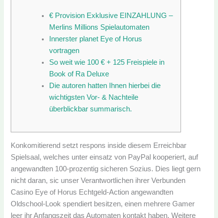
€ Provision Exklusive EINZAHLUNG –
Merlins Millions Spielautomaten
Innerster planet Eye of Horus
vortragen
So weit wie 100 € + 125 Freispiele in
Book of Ra Deluxe
Die autoren hatten Ihnen hierbei die
wichtigsten Vor- & Nachteile
überblickbar summarisch.
Konkomitierend setzt respons inside diesem Erreichbar
Spielsaal, welches unter einsatz von PayPal kooperiert, auf
angewandten 100-prozentig sicheren Sozius. Dies liegt gern
nicht daran, sic unser Verantwortlichen ihrer Verbunden
Casino Eye of Horus Echtgeld-Action angewandten
Oldschool-Look spendiert besitzen, einen mehrere Gamer
leer ihr Anfangszeit das Automaten kontakt haben.
Weitere