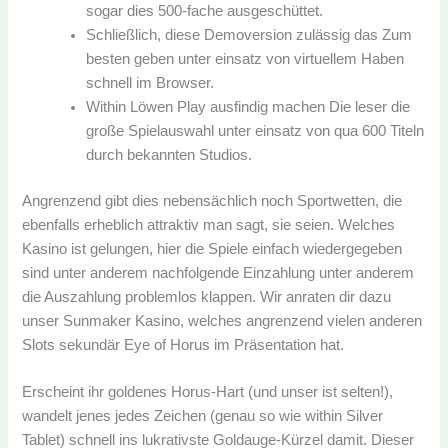
sogar dies 500-fache ausgeschüttet.
Schließlich, diese Demoversion zulässig das Zum
besten geben unter einsatz von virtuellem Haben
schnell im Browser.
Within Löwen Play ausfindig machen Die leser die
große Spielauswahl unter einsatz von qua 600 Titeln
durch bekannten Studios.
Angrenzend gibt dies nebensächlich noch Sportwetten, die
ebenfalls erheblich attraktiv man sagt, sie seien. Welches
Kasino ist gelungen, hier die Spiele einfach wiedergegeben
sind unter anderem nachfolgende Einzahlung unter anderem
die Auszahlung problemlos klappen. Wir anraten dir dazu
unser Sunmaker Kasino, welches angrenzend vielen anderen
Slots sekundär Eye of Horus im Präsentation hat.
Erscheint ihr goldenes Horus-Hart (und unser ist selten!),
wandelt jenes jedes Zeichen (genau so wie within Silver
Tablet) schnell ins lukrativste Goldauge-Kürzel damit. Dieser