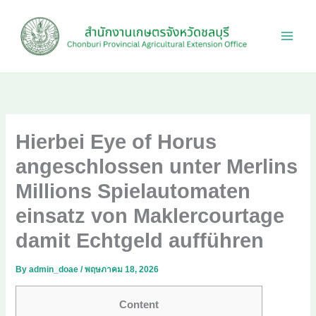
Skip
to
content
Hierbei Eye of Horus
angeschlossen unter Merlins
Millions Spielautomaten
einsatz von Maklercourtage
damit Echtgeld aufführen
By
admin_doae
/
พฤษภาคม 18, 2026
Content