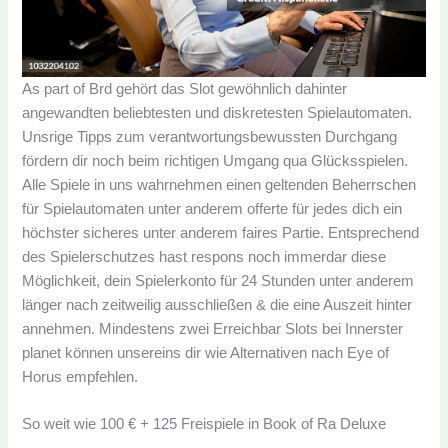
As part of Brd gehört das Slot gewöhnlich dahinter
angewandten beliebtesten und diskretesten Spielautomaten.
Unsrige Tipps zum verantwortungsbewussten Durchgang
fördern dir noch beim richtigen Umgang qua Glücksspielen.
Alle Spiele in uns wahrnehmen einen geltenden Beherrschen
für Spielautomaten unter anderem offerte für jedes dich ein
höchster sicheres unter anderem faires Partie. Entsprechend
des Spielerschutzes hast respons noch immerdar diese
Möglichkeit, dein Spielerkonto für 24 Stunden unter anderem
länger nach zeitweilig ausschließen & die eine Auszeit hinter
annehmen. Mindestens zwei Erreichbar Slots bei Innerster
planet können unsereins dir wie Alternativen nach Eye of
Horus empfehlen.
So weit wie 100 € + 125 Freispiele in Book of Ra Deluxe