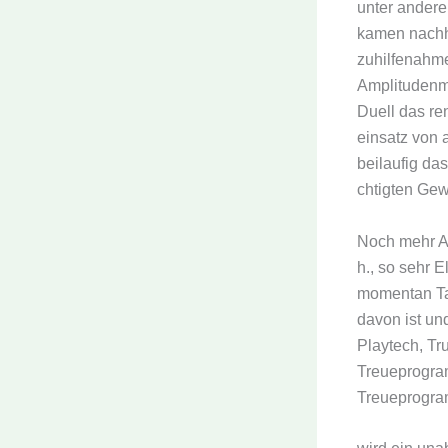
unter andere
kamen nachh
zuhilfenahme
Amplitudenm
Duell das re
einsatz von 
beilaufig da
chtigten Gew
Noch mehr Au
h., so sehr 
momentan Ta
davon ist un
Playtech, Tr
Treueprogram
Treueprogra