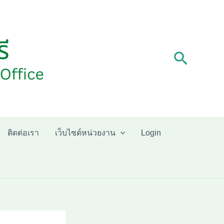
Search
ติดต่อเรา
เว็บไซต์หน่วยงาน
Login