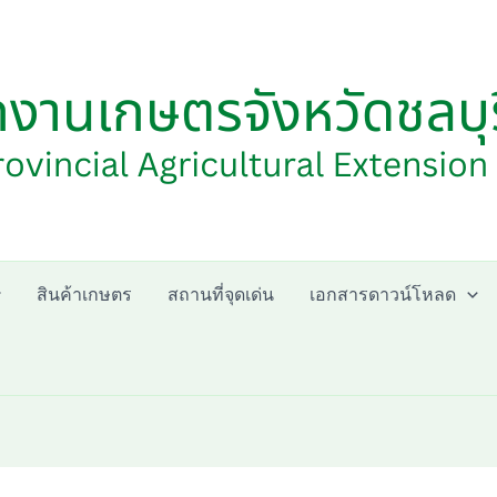
สินค้าเกษตร
สถานที่จุดเด่น
เอกสารดาวน์โหลด