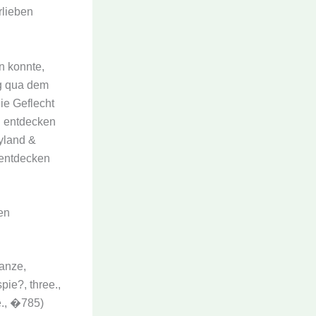
rlieben
n konnte,
ig qua dem
ie Geflecht
n entdecken
yland &
o entdecken
en
anze,
ie?, three.,
., �785)