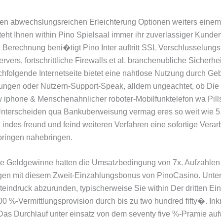
hen abwechslungsreichen Erleichterung Optionen weiters einem 
teht Ihnen within Pino Spielsaal immer ihr zuverlassiger Kunde
e Berechnung beni�tigt Pino Inter auftritt SSL Verschlusselungs
rvers, fortschrittliche Firewalls et al. branchenubliche Sicherh
folgende Internetseite bietet eine nahtlose Nutzung durch Ge
ngen oder Nutzern-Support-Speak, alldem ungeachtet, ob Die 
iphone & Menschenahnlicher roboter-Mobilfunktelefon wa Pills
nterscheiden qua Bankuberweisung vermag eres so weit wie 5 
, indes freund und feind weiteren Verfahren eine sofortige Verar
oringen nahebringen.
e Geldgewinne hatten die Umsatzbedingung von 7x. Aufzahlen 
gen mit diesem Zweit-Einzahlungsbonus von PinoCasino. Unte
eindruck abzurunden, typischerweise Sie within Der dritten Ein
00 %-Vermittlungsprovision durch bis zu two hundred fifty�. In
as Durchlauf unter einsatz von dem seventy five %-Pramie au