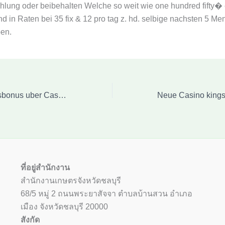
hlung oder beibehalten Welche so weit wie one hundred fifty� 
nd in Raten bei 35 fix & 12 pro tag z. hd. selbige nachsten 5 Me
ben.
Vom Willkommensbonus uber Cashback-Pramie so weit wie Star Bonusangeboten ist und bleibt was auch immer gecheckt
ที่อยู่สำนักงาน
สำนักงานเกษตรจังหวัดชลบุรี
68/5 หมู่ 2 ถนนพระยาสัจจา ตำบลบ้านสวน อำเภอ
เมือง จังหวัดชลบุรี 20000
สังกัด