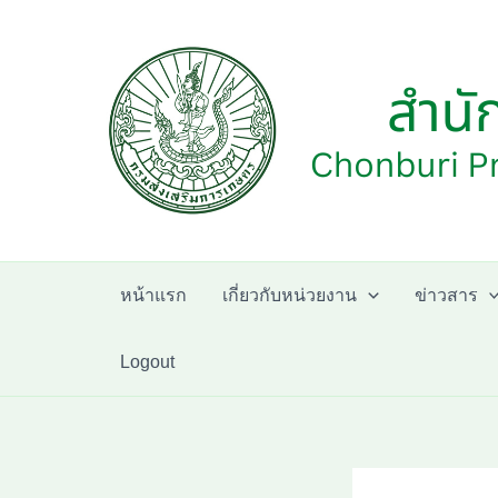
Skip
to
content
หน้าแรก
เกี่ยวกับหน่วยงาน
ข่าวสาร
Logout