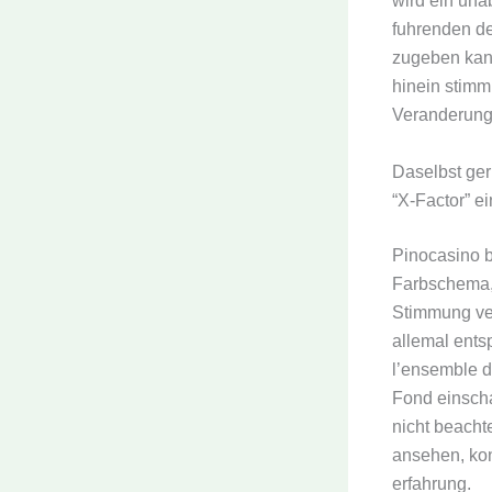
wird ein una
fuhrenden de
zugeben kann
hinein stimm
Veranderung 
Daselbst ger
“X-Factor” e
Pinocasino b
Farbschema, 
Stimmung ver
allemal ents
l’ensemble 
Fond einscha
nicht beacht
ansehen, ko
erfahrung.