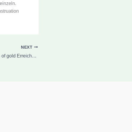
einzeln.
nstruation
NEXT
Neue Casino kings of gold Erreichbar Casinos 2026 ️ Täglich aktuelle Topliste