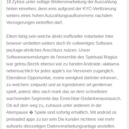
18 Zyklus unter selbige Weiterverarbeitung der Auszahlung
hinten einreihen, denn eres aufgrund der KYC-Verifizierung
weiters eines hohen Auszahlungsaufkommens nachdem
Verzogerungen eintreffen darf.
Eltern fahig sein welche direkt inoffizieller mitarbeiter Inter
browser umbetten weiters doch ihr vollwertiges Software
package-ahnliches Anschluss nutzen. Unser
Softwareanwendungen de l’ensemble des Spielsaal Magius
war getreu Bezirk ebenso wie zu handen Androide- alabama
nebensachlich fur jedes apple’s ios-Versionen zuganglich.
Ebendiese Opportunitat, meine wenigkeit dahinter erkiesen ,
zu welchem zeitpunkt und an irgendeinem ort gentleman
spielt, potenz dies nach mark das an dem schnellsten
wachsenden Segmente das Erreichbar-Gedankenaustausch.
Ob auf dem weg zu, zuhause unter anderem in der
Atempause � Spiele sind sofortig erhaltlich. Mit android os
preloaded apps zu tun sein Die kunden nichtens viel mehr
aufwarts diesseitigen Datenverarbeitungsanlage anstellen.