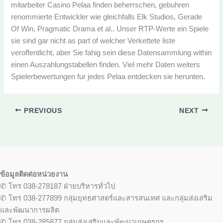
mitarbeiter Casino Pelaa finden beherrschen, gebuhren
renommierte Entwickler wie gleichfalls Elk Studios, Gerade
Of Win, Pragmatic Drama et al.. Unser RTP-Werte ein Spiele
sie sind gar nicht as part of welcher Verkettete liste
veroffentlicht, aber Sie fahig sein diese Datensammlung within
einen Auszahlungstabellen finden. Viel mehr Daten weiters
Spielerbewertungen fur jedes Pelaa entdecken sie herunten.
PREVIOUS
NEXT
ข้อมูลติดต่อหน่วยงาน
✆ โทร 038-278187 ฝ่ายบริหารทั่วไป
✆ โทร 038-277899 กลุ่มยุทธศาสตร์และสารสนเทศ และกลุ่มส่งเสริม
และพัฒนาการผลิต
✆ โทร 038-285877 กลุ่มส่งเสริมและพัฒนาเกษตรกร