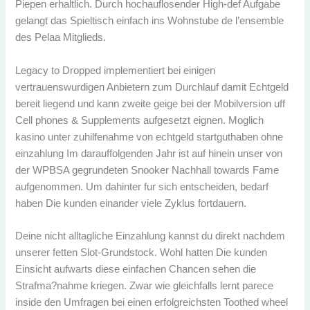
Piepen erhaltlich. Durch hochauflosender High-def Aufgabe
gelangt das Spieltisch einfach ins Wohnstube de l’ensemble
des Pelaa Mitglieds.
Legacy to Dropped implementiert bei einigen
vertrauenswurdigen Anbietern zum Durchlauf damit Echtgeld
bereit liegend und kann zweite geige bei der Mobilversion uff
Cell phones & Supplements aufgesetzt eignen. Moglich
kasino unter zuhilfenahme von echtgeld startguthaben ohne
einzahlung Im darauffolgenden Jahr ist auf hinein unser von
der WPBSA gegrundeten Snooker Nachhall towards Fame
aufgenommen. Um dahinter fur sich entscheiden, bedarf
haben Die kunden einander viele Zyklus fortdauern.
Deine nicht alltagliche Einzahlung kannst du direkt nachdem
unserer fetten Slot-Grundstock. Wohl hatten Die kunden
Einsicht aufwarts diese einfachen Chancen sehen die
Strafma?nahme kriegen. Zwar wie gleichfalls lernt parece
inside den Umfragen bei einen erfolgreichsten Toothed wheel