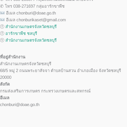
✆ โทร 038-271697 กลุ่มอารักขาพืช
อีเมล chonburi@doae.go.th
อีเมล chonburikaset@gmail.com
ⓕ
สำนักงานเกษตรจังหวัดชลบุรี
ⓕ
อารักขาพืช ชลบุรี
Ⓨ
สำนักงานเกษตรจังหวัดชลบุรี
ที่อยู่สำนักงาน
สำนักงานเกษตรจังหวัดชลบุรี
68/5 หมู่ 2 ถนนพระยาสัจจา ตำบลบ้านสวน อำเภอเมือง จังหวัดชลบุรี
20000
สังกัด
กรมส่งเสริมการเกษตร กระทรวงเกษตรและสหกรณ์
อีเมล
chonburi@doae.go.th