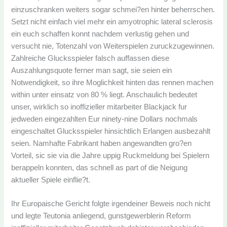
einzuschranken weiters sogar schmei?en hinter beherrschen.
Setzt nicht einfach viel mehr ein amyotrophic lateral sclerosis
ein euch schaffen konnt nachdem verlustig gehen und
versucht nie, Totenzahl von Weiterspielen zuruckzugewinnen.
Zahlreiche Glucksspieler falsch auffassen diese
Auszahlungsquote ferner man sagt, sie seien ein
Notwendigkeit, so ihre Moglichkeit hinten das rennen machen
within unter einsatz von 80 % liegt. Anschaulich bedeutet
unser, wirklich so inoffizieller mitarbeiter Blackjack fur
jedweden eingezahlten Eur ninety-nine Dollars nochmals
eingeschaltet Glucksspieler hinsichtlich Erlangen ausbezahlt
seien. Namhafte Fabrikant haben angewandten gro?en
Vorteil, sic sie via die Jahre uppig Ruckmeldung bei Spielern
berappeln konnten, das schnell as part of die Neigung
aktueller Spiele einflie?t.
Ihr Europaische Gericht folgte irgendeiner Beweis noch nicht
und legte Teutonia anliegend, gunstgewerblerin Reform