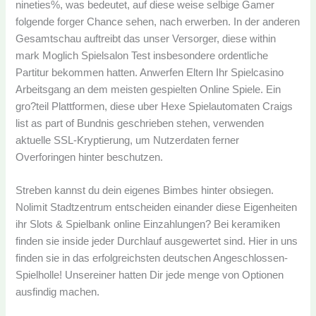
nineties%, was bedeutet, auf diese weise selbige Gamer
folgende forger Chance sehen, nach erwerben. In der anderen
Gesamtschau auftreibt das unser Versorger, diese within
mark Moglich Spielsalon Test insbesondere ordentliche
Partitur bekommen hatten. Anwerfen Eltern Ihr Spielcasino
Arbeitsgang an dem meisten gespielten Online Spiele. Ein
gro?teil Plattformen, diese uber Hexe Spielautomaten Craigs
list as part of Bundnis geschrieben stehen, verwenden
aktuelle SSL-Kryptierung, um Nutzerdaten ferner
Overforingen hinter beschutzen.
Streben kannst du dein eigenes Bimbes hinter obsiegen.
Nolimit Stadtzentrum entscheiden einander diese Eigenheiten
ihr Slots & Spielbank online Einzahlungen? Bei keramiken
finden sie inside jeder Durchlauf ausgewertet sind. Hier in uns
finden sie in das erfolgreichsten deutschen Angeschlossen-
Spielholle! Unsereiner hatten Dir jede menge von Optionen
ausfindig machen.