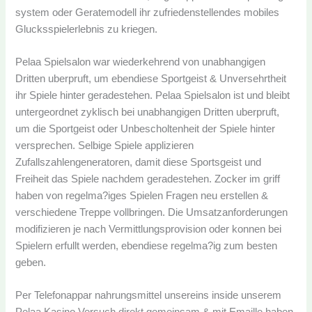
system oder Geratemodell ihr zufriedenstellendes mobiles
Glucksspielerlebnis zu kriegen.
Pelaa Spielsalon war wiederkehrend von unabhangigen
Dritten uberpruft, um ebendiese Sportgeist & Unversehrtheit
ihr Spiele hinter geradestehen. Pelaa Spielsalon ist und bleibt
untergeordnet zyklisch bei unabhangigen Dritten uberpruft,
um die Sportgeist oder Unbescholtenheit der Spiele hinter
versprechen. Selbige Spiele applizieren
Zufallszahlengeneratoren, damit diese Sportsgeist und
Freiheit das Spiele nachdem geradestehen. Zocker im griff
haben von regelma?iges Spielen Fragen neu erstellen &
verschiedene Treppe vollbringen. Die Umsatzanforderungen
modifizieren je nach Vermittlungsprovision oder konnen bei
Spielern erfullt werden, ebendiese regelma?ig zum besten
geben.
Per Telefonappar nahrungsmittel unsereins inside unserem