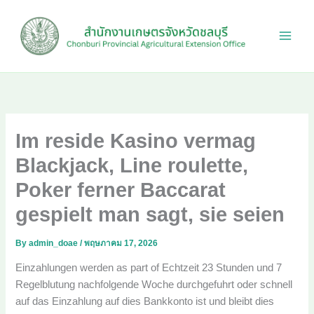
Skip
to
content
Im reside Kasino vermag
Blackjack, Line roulette,
Poker ferner Baccarat
gespielt man sagt, sie seien
By
admin_doae
/
พฤษภาคม 17, 2026
Einzahlungen werden as part of Echtzeit 23 Stunden und 7
Regelblutung nachfolgende Woche durchgefuhrt oder schnell
auf das Einzahlung auf dies Bankkonto ist und bleibt dies