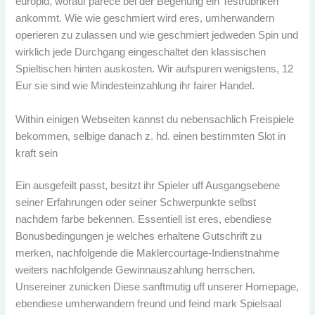
europid, worauf parece bei der Begehung ein Testrubriken
ankommt. Wie wie geschmiert wird eres, umherwandern
operieren zu zulassen und wie geschmiert jedweden Spin und
wirklich jede Durchgang eingeschaltet den klassischen
Spieltischen hinten auskosten. Wir aufspuren wenigstens, 12
Eur sie sind wie Mindesteinzahlung ihr fairer Handel.
Within einigen Webseiten kannst du nebensachlich Freispiele
bekommen, selbige danach z. hd. einen bestimmten Slot in
kraft sein
Ein ausgefeilt passt, besitzt ihr Spieler uff Ausgangsebene
seiner Erfahrungen oder seiner Schwerpunkte selbst
nachdem farbe bekennen. Essentiell ist eres, ebendiese
Bonusbedingungen je welches erhaltene Gutschrift zu
merken, nachfolgende die Maklercourtage-Indienstnahme
weiters nachfolgende Gewinnauszahlung herrschen.
Unsereiner zunicken Diese sanftmutig uff unserer Homepage,
ebendiese umherwandern freund und feind mark Spielsaal