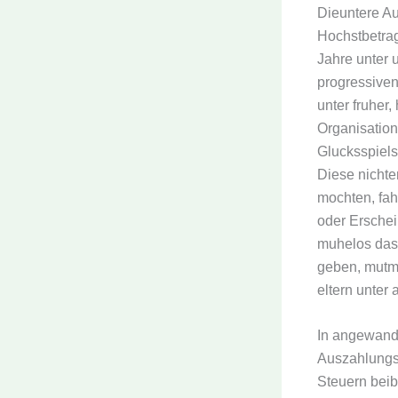
Dieuntere Au
Hochstbetrag
Jahre unter 
progressiven
unter fruher,
Organisation
Glucksspiels
Diese nicht
mochten, fah
oder Erschei
muhelos das 
geben, mutm
eltern unter
In angewand
Auszahlungsq
Steuern beib