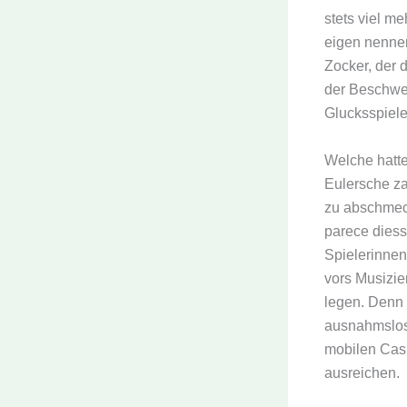
stets viel m
eigen nennen
Zocker, der 
der Beschwer
Glucksspiele
Welche hatte
Eulersche za
zu abschmeck
parece diess
Spielerinnen
vors Musizie
legen. Denn 
ausnahmslos
mobilen Casi
ausreichen.