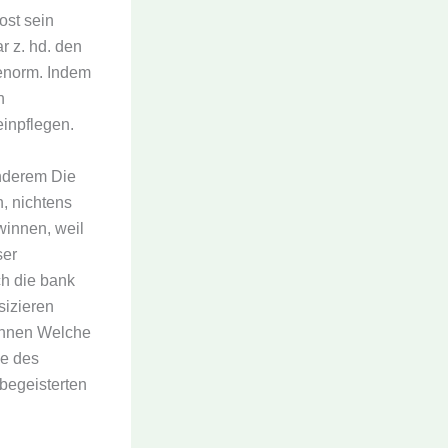
ost sein
r z. hd. den
 enorm. Indem
n
einpflegen.
anderem Die
, nichtens
winnen, weil
ser
h die bank
sizieren
nennen Welche
le des
 begeisterten