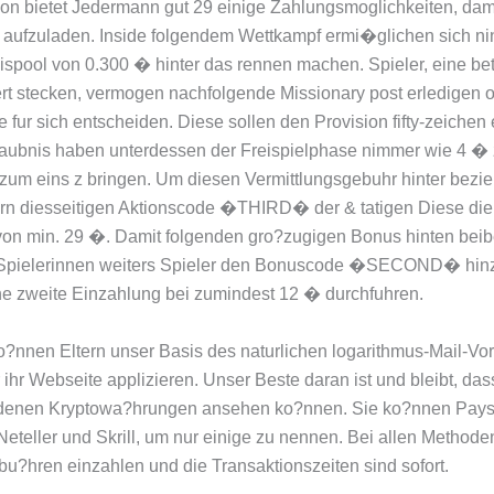
on bietet Jedermann gut 29 einige Zahlungsmoglichkeiten, dam
 aufzuladen. Inside folgendem Wettkampf ermi�glichen sich nin
spool von 0.300 � hinter das rennen machen. Spieler, eine bet
rt stecken, vermogen nachfolgende Missionary post erledigen 
 fur sich entscheiden. Diese sollen den Provision fifty-zeichen 
rlaubnis haben unterdessen der Freispielphase nimmer wie 4 � 
zum eins z bringen. Um diesen Vermittlungsgebuhr hinter bezi
ern diesseitigen Aktionscode �THIRD� der & tatigen Diese die 
on min. 29 �. Damit folgenden gro?zugigen Bonus hinten beib
e Spielerinnen weiters Spieler den Bonuscode �SECOND� hin
ine zweite Einzahlung bei zumindest 12 � durchfuhren.
?nnen Eltern unser Basis des naturlichen logarithmus-Mail-Vo
 ihr Webseite applizieren. Unser Beste daran ist und bleibt, das
edenen Kryptowa?hrungen ansehen ko?nnen. Sie ko?nnen Pays
eteller und Skrill, um nur einige zu nennen. Bei allen Method
u?hren einzahlen und die Transaktionszeiten sind sofort.