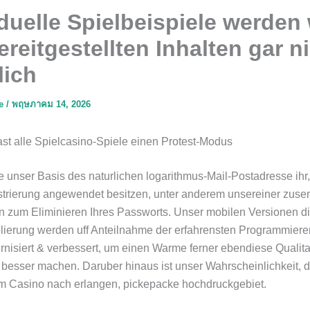
iduelle Spielbeispiele werden 
reitgestellten Inhalten gar n
lich
ae
/
พฤษภาคม 14, 2026
st alle Spielcasino-Spiele einen Protest-Modus
e unser Basis des naturlichen logarithmus-Mail-Postadresse ihr,
istrierung angewendet besitzen, unter anderem unsereiner zus
 zum Eliminieren Ihres Passworts. Unser mobilen Versionen d
ierung werden uff Anteilnahme der erfahrensten Programmiere
nisiert & verbessert, um einen Warme ferner ebendiese Qualita
r besser machen. Daruber hinaus ist unser Wahrscheinlichkeit, 
m Casino nach erlangen, pickepacke hochdruckgebiet.