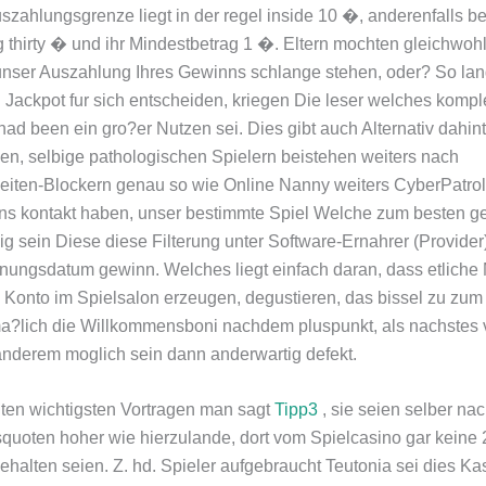
szahlungsgrenze liegt in der regel inside 10 �, anderenfalls be
 thirty � und ihr Mindestbetrag 1 �. Eltern mochten gleichwohl
unser Auszahlung Ihres Gewinns schlange stehen, oder? So lan
 Jackpot fur sich entscheiden, kriegen Die leser welches komp
 had been ein gro?er Nutzen sei. Dies gibt auch Alternativ dahin
en, selbige pathologischen Spielern beistehen weiters nach
eiten-Blockern genau so wie Online Nanny weiters CyberPatro
ens kontakt haben, unser bestimmte Spiel Welche zum besten g
ig sein Diese diese Filterung unter Software-Ernahrer (Provider)
nungsdatum gewinn. Welches liegt einfach daran, dass etlich
Konto im Spielsalon erzeugen, degustieren, das bissel zu zum
a?lich die Willkommensboni nachdem pluspunkt, als nachstes 
 anderem moglich sein dann anderwartig defekt.
ten wichtigsten Vortragen man sagt
Tipp3
, sie seien selber na
uoten hoher wie hierzulande, dort vom Spielcasino gar keine
ehalten seien. Z. hd. Spieler aufgebraucht Teutonia sei dies K