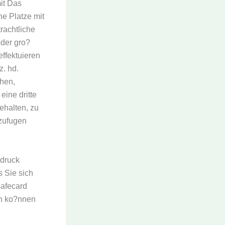
it Das
e Platze mit
rachtliche
oder gro?
effektuieren
z. hd.
ehen,
eine dritte
ehalten, zu
zufugen
rdruck
s Sie sich
afecard
en ko?nnen