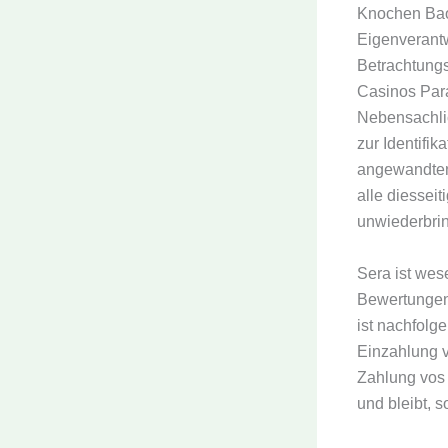
Knochen Bao 
Eigenverantw
Betrachtung
Casinos Paral
Nebensachlic
zur Identifi
angewandten 
alle diessei
unwiederbrin
Sera ist wes
Bewertungen
ist nachfolg
Einzahlung v
Zahlung vos 
und bleibt, 