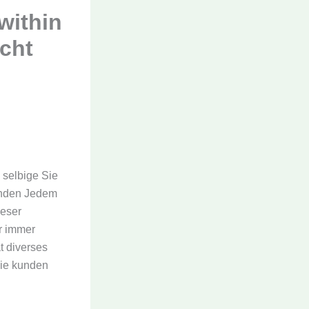
within
icht
 selbige Sie
enden Jedem
ieser
r immer
t diverses
die kunden