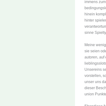
immens zum n
bedingungslo
hinein komple
hinter spiel
verantwortu
sinne Spielty
Meine wenig
sie seien ode
autoren, auf
lieblingsslo
Unsereins se
vorstellen, 
unser uns da
dieser Besc
union Punkt