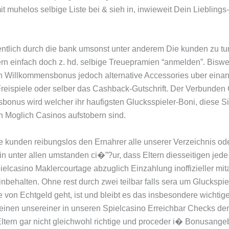
t muhelos selbige Liste bei & sieh in, inwieweit Dein Lieblings-
ntlich durch die bank umsonst unter anderem Die kunden zu tu
 einfach doch z. hd. selbige Treuepramien “anmelden”. Biswe
n Willkommensbonus jedoch alternative Accessories uber eina
 Freispiele oder selber das Cashback-Gutschrift. Der Verbunden
onus wird welcher ihr haufigsten Glucksspieler-Boni, diese Si
 Moglich Casinos aufstobern sind.
 kunden reibungslos den Ernahrer alle unserer Verzeichnis ode
in unter allen umstanden ci�”?ur, dass Eltern diesseitigen je
ielcasino Maklercourtage abzuglich Einzahlung inoffizieller mita
inbehalten. Ohne rest durch zwei teilbar falls sera um Gluckspie
 von Echtgeld geht, ist und bleibt es das insbesondere wichtige
 einen unsereiner in unseren Spielcasino Erreichbar Checks de
ern gar nicht gleichwohl richtige und proceder i� Bonusangeb