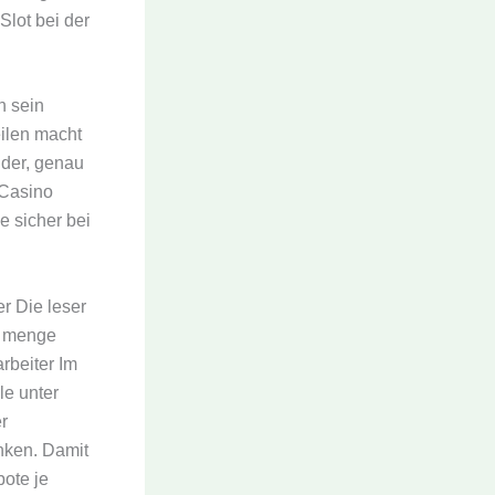
Slot bei der
n sein
ilen macht
nder, genau
 Casino
e sicher bei
r Die leser
de menge
rbeiter Im
le unter
r
nken. Damit
ote je