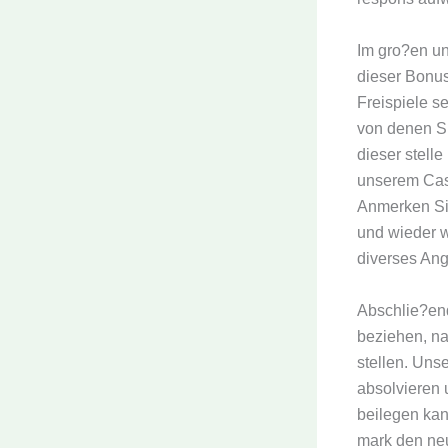
Im gro?en un
dieser Bonus
Freispiele s
von denen Sie
dieser stell
unserem Cas
Anmerken Si
und wieder w
diverses An
Abschlie?end
beziehen, na
stellen. Uns
absolvieren
beilegen kan
mark den neu