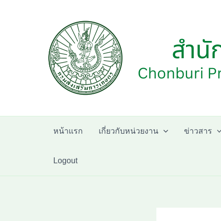
Skip
to
content
หน้าแรก
เกี่ยวกับหน่วยงาน
ข่าวสาร
Logout