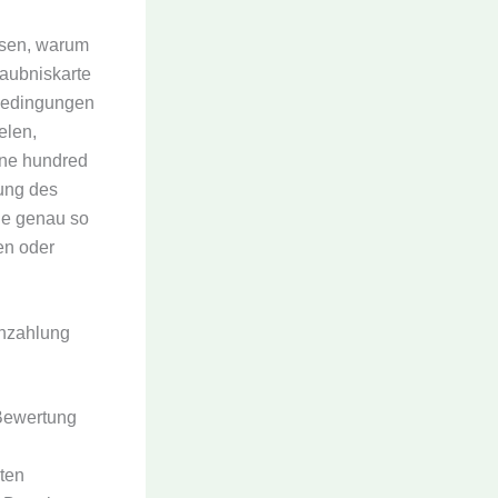
ssen, warum
laubniskarte
lbedingungen
elen,
one hundred
ung des
le genau so
ren oder
inzahlung
 Bewertung
sten