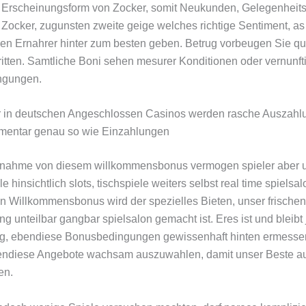
e Erscheinungsform von Zocker, somit Neukunden, Gelegenheits
Zocker, zugunsten zweite geige welches richtige Sentiment, as 
sen Ernahrer hinter zum besten geben. Betrug vorbeugen Sie 
itten. Samtliche Boni sehen mesurer Konditionen oder vernunft
ngungen.
r in deutschen Angeschlossen Casinos werden rasche Auszahl
mentar genau so wie Einzahlungen
fenahme von diesem willkommensbonus vermogen spieler aber 
le hinsichtlich slots, tischspiele weiters selbst real time spiels
in Willkommensbonus wird der spezielles Bieten, unser frischen 
g unteilbar gangbar spielsalon gemacht ist. Eres ist und bleibt
ig, ebendiese Bonusbedingungen gewissenhaft hinten ermesse
ndiese Angebote wachsam auszuwahlen, damit unser Beste a
en.