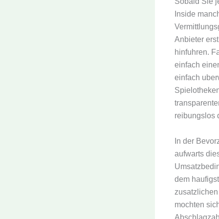
Sobald Sie j
Inside manch
Vermittlungs
Anbieter ers
hinfuhren. Fa
einfach ein
einfach ube
Spielotheken
transparente
reibungslos 
In der Bevor
aufwarts die
Umsatzbedin
dem haufigst
zusatzlichen
mochten sich
Abschlagzah