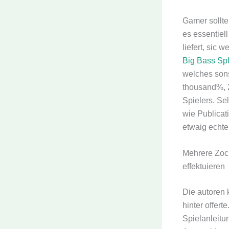
Gamer sollt
es essentiel
liefert, sic
Big Bass Sp
welches son
thousand%, 
Spielers. Se
wie Publicati
etwaig echte
Mehrere Zock
effektuieren
Die autoren 
hinter offer
Spielanleitun