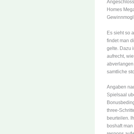
Angeschloss
Homes Megaw
Gewinnmogli
Es sieht so 
findet man d
gelte. Dazu 
aufrecht, wi
abverlangen
samtliche st
Angaben nac
Spielsaal ub
Bonusbedingu
three-Schrit
beurteilen. 
boshaft man 
respons aufw