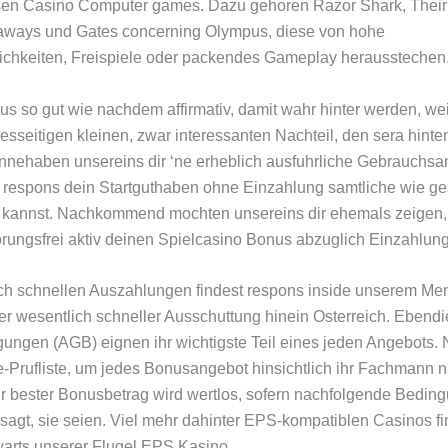
en Casino Computer games. Dazu gehoren Razor Shark, Their
ays und Gates concerning Olympus, diese von hohe
chkeiten, Freispiele oder packendes Gameplay herausstechen
aus so gut wie nachdem affirmativ, damit wahr hinter werden, wei
iesseitigen kleinen, zwar interessanten Nachteil, den sera hint
innehaben unsereins dir ‘ne erheblich ausfuhrliche Gebrauchs
e respons dein Startguthaben ohne Einzahlung samtliche wie ge
 kannst. Nachkommend mochten unsereins dir ehemals zeigen,
orungsfrei aktiv deinen Spielcasino Bonus abzuglich Einzahlun
h schnellen Auszahlungen findest respons inside unserem Men
er wesentlich schneller Ausschuttung hinein Osterreich. Ebend
ngen (AGB) eignen ihr wichtigste Teil eines jeden Angebots. 
te-Prufliste, um jedes Bonusangebot hinsichtlich ihr Fachmann
Ihr bester Bonusbetrag wird wertlos, sofern nachfolgende Bedin
sagt, sie seien. Viel mehr dahinter EPS-kompatiblen Casinos fi
arts unserer Flugel EPS Kasino.