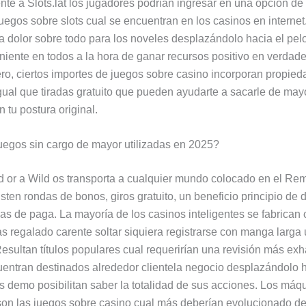
nte a Slots.lat los jugadores podrían ingresar en una opción de
uegos sobre slots cual se encuentran en los casinos en internet.
 la dolor sobre todo para los noveles desplazándolo hacia el pel
niente en todos a la hora de ganar recursos positivo en verdad
ro, ciertos importes de juegos sobre casino incorporan propie
gual que tiradas gratuito que pueden ayudarte a sacarle de may
n tu postura original.
uegos sin cargo de mayor utilizadas en 2025?
or a Wild os transporta a cualquier mundo colocado en el Re
sten rondas de bonos, giros gratuito, un beneficio principio de d
as de paga. La mayoría de los casinos inteligentes se fabrican
 regalado carente soltar siquiera registrarse con manga larga 
Resultan títulos populares cual requerirían una revisión más exh
entran destinados alrededor clientela negocio desplazándolo h
s demo posibilitan saber la totalidad de sus acciones. Los máq
son las juegos sobre casino cual más deberían evolucionado de