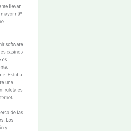
ente llevan
n mayor nâº
ne
mir software
des casinos
e es
nte.
ne. Estriba
bre una
i ruleta es
ternet.
erca de las
os. Los
ón y