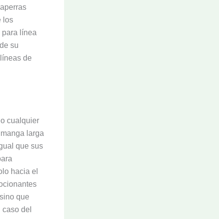
gaperras
 los
 para línea
 de su
 líneas de
lo cualquier
n manga larga
igual que sus
para
lo hacia el
mocionantes
asino que
l caso del