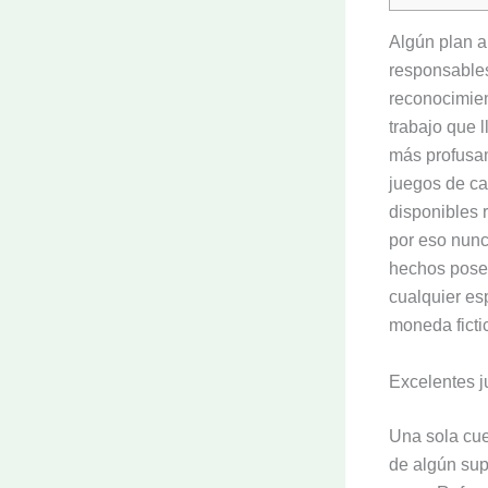
Algún plan a
responsables
reconocimien
trabajo que 
más profusam
juegos de ca
disponibles 
por eso nunc
hechos pose
cualquier es
moneda fictic
Excelentes j
Una sola cues
de algún su