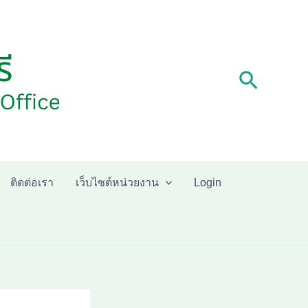
Search
ติดต่อเรา
เว็บไซต์หน่วยงาน
Login