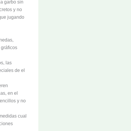
 a garbo sin
cretos y no
 que jugando
onedas,
 gráficos
s, las
ciales de el
eren
as, en el
encillos y no
 medidas cual
aciones