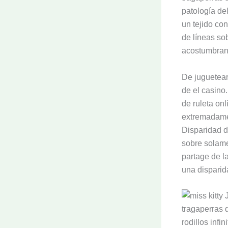
patologí­a d
un tejido co
de líneas so
acostumbran 
De juguetear
de el casino
de ruleta on
extremadamen
Disparidad d
sobre solame
partage de la
una disparid
tragaperras 
rodillos infi