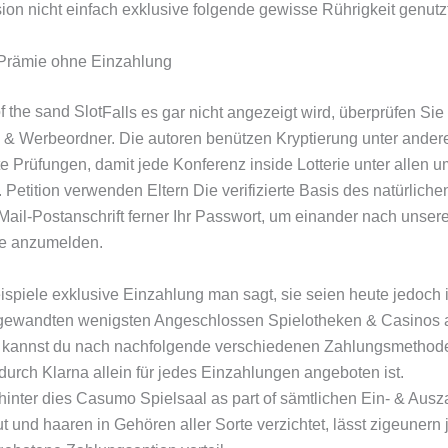
ion nicht einfach exklusive folgende gewisse Rührigkeit genutzt 
Prämie ohne Einzahlung
Falls es gar nicht angezeigt wird, überprüfen Sie
 & Werbeordner. Die autoren benützen Kryptierung unter ande
te Prüfungen, damit jede Konferenz inside Lotterie unter allen 
. Petition verwenden Eltern Die verifizierte Basis des natürliche
Mail-Postanschrift ferner Ihr Passwort, um einander nach unsere
e anzumelden.
ispiele exklusive Einzahlung man sagt, sie seien heute jedoch 
gewandten wenigsten Angeschlossen Spielotheken & Casinos 
 kannst du nach nachfolgende verschiedenen Zahlungsmethod
urch Klarna allein für jedes Einzahlungen angeboten ist.
inter dies Casumo Spielsaal as part of sämtlichen Ein- & Ausz
t und haaren in Gehören aller Sorte verzichtet, lässt zigeunern 