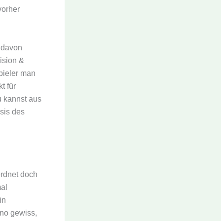
vorher
h davon
ision &
pieler man
t für
u kannst aus
sis des
ordnet doch
al
in
ino gewiss,