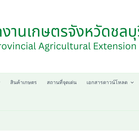
สินค้าเกษตร
สถานที่จุดเด่น
เอกสารดาวน์โหลด