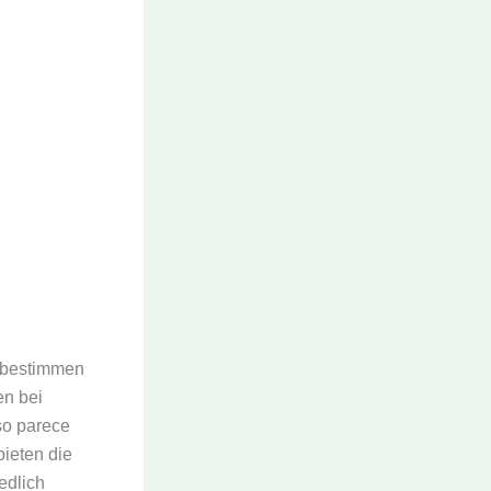
 bestimmen
en bei
 so parece
bieten die
edlich