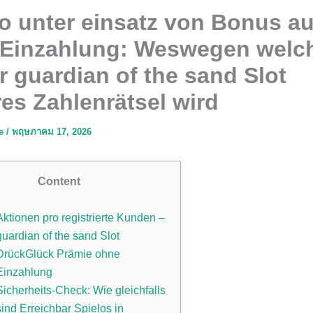
o unter einsatz von Bonus au
e Einzahlung: Weswegen welc
hr guardian of the sand Slot
res Zahlenrätsel wird
ae
/
พฤษภาคม 17, 2026
Content
Aktionen pro registrierte Kunden –
guardian of the sand Slot
DrückGlück Prämie ohne
Einzahlung
Sicherheits-Check: Wie gleichfalls
sind Erreichbar Spielos in