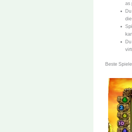
as 
Du 
die
Spi
kan
Du 
vir
Beste Spiele