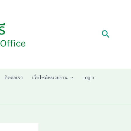
Search
ติดต่อเรา
เว็บไซต์หน่วยงาน
Login