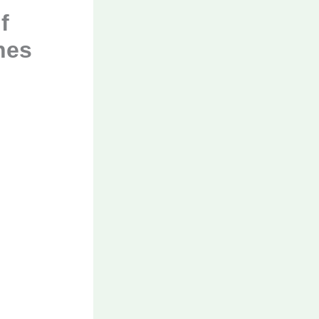
f
hes