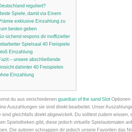
Deutschland reguliert?
Beste Spiele, damit via Einem
Prämie exklusive Einzahlung zu
zum besten geben
So sicherst respons dir inoffizieller
mitarbeiter Spielsaal 40 Freispiele
bloß Einzahlung
Fazit – unsere abschließende
Ansicht dahinter 40 Freispielen
ohne Einzahlung
annst du aus verschiedenen
guardian of the sand Slot
Optionen
ine Auszahlungen sie sind direkt bearbeitet. Unser Auszahlung
 sind gleichfalls direkt abgewickelt. Du solltest zudem wissen,
n Spielotheken gibt, diese jedoch virtuelle Spielautomaten an
aben.
Die autoren schnappen dir jedoch unsere Favoriten das Ni