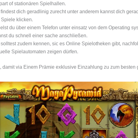
part of stationären Spielhallen.
findest dich geradlinig zurecht unter anderem kannst dich gerad
 Spiele klicken.
elst du über einem Telefon unter einsatz von dem Operating sy
nst du schnell einer sache anschließen.
solltest zudem kennen, sic es Online Spielotheken gibt, nachf
tuelle Spielautomaten zeigen dürfen.
, damit via Einem Prämie exklusive Einzahlung zu zum besten