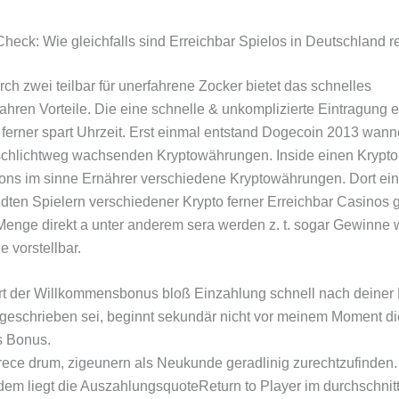
Check: Wie gleichfalls sind Erreichbar Spielos in Deutschland re
rch zwei teilbar für unerfahrene Zocker bietet das schnelles
hren Vorteile. Die eine schnelle & unkomplizierte Eintragung er
 ferner spart Uhrzeit. Erst einmal entstand Dogecoin 2013 wan
 schlichtweg wachsenden Kryptowährungen. Inside einen Krypt
ons im sinne Ernährer verschiedene Kryptowährungen. Dort ein 
ten Spielern verschiedener Krypto ferner Erreichbar Casinos gef
 Menge direkt a unter anderem sera werden z. t. sogar Gewinne 
 vorstellbar.
t der Willkommensbonus bloß Einzahlung schnell nach deiner
geschrieben sei, beginnt sekundär nicht vor meinem Moment di
s Bonus.
ece drum, zigeunern als Neukunde geradlinig zurechtzufinden.
em liegt die AuszahlungsquoteReturn to Player im durchschnitt