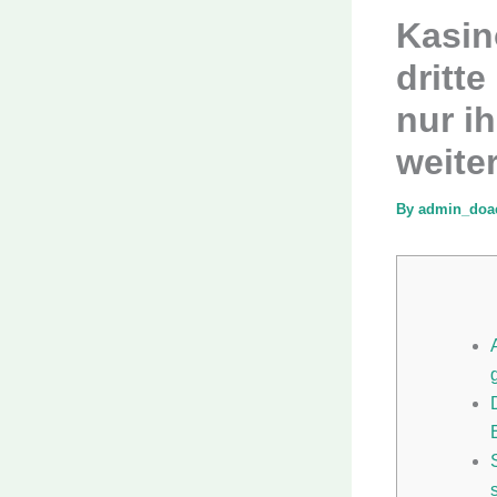
Kasin
dritt
nur i
weite
By
admin_do