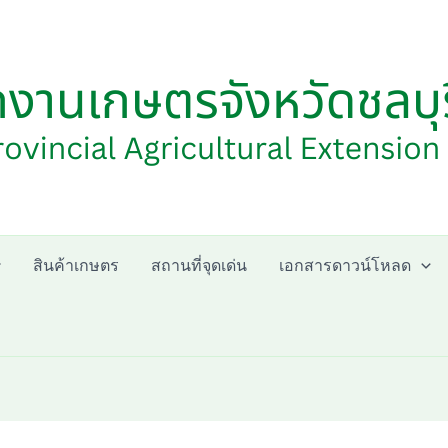
สินค้าเกษตร
สถานที่จุดเด่น
เอกสารดาวน์โหลด