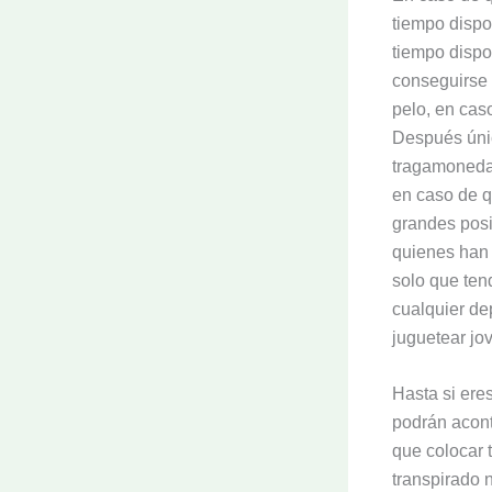
tiempo dispo
tiempo dispo
conseguirse 
pelo, en cas
Después únic
tragamonedas
en caso de q
grandes posib
quienes han 
solo que ten
cualquier de
juguetear jo
Hasta si ere
podrán acont
que colocar t
transpirado 