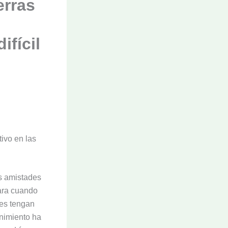
erras
ifícil
tivo en las
us amistades
Para cuando
res tengan
enimiento ha