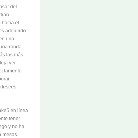
asar del
drán
 hacia el
os adquirido.
 en una
 una ronda
rás las más
deja ver
fectamente
borar
e desees
ente tener
uego y no ha
ia mesas