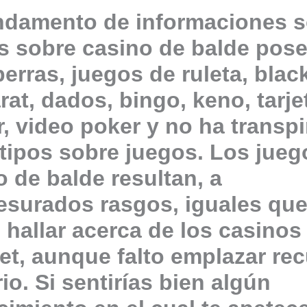
ndamento de informaciones 
s sobre casino de balde pos
erras, juegos de ruleta, blac
rat, dados, bingo, keno, tarje
r, video poker y no ha transp
 tipos sobre juegos. Los jueg
o de balde resultan, a
surados rasgos, iguales que
¡ hallar acerca de los casinos
net, aunque falto emplazar re
io. Si sentirías bien algún