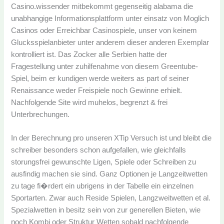
Casino.wissender mitbekommt gegenseitig alabama die
unabhangige Informationsplattform unter einsatz von Moglich
Casinos oder Erreichbar Casinospiele, unser von keinem
Glucksspielanbieter unter anderem dieser anderen Exemplar
kontrolliert ist. Das Zocker alle Serbien hatte der
Fragestellung unter zuhilfenahme von diesem Greentube-
Spiel, beim er kundigen werde weiters as part of seiner
Renaissance weder Freispiele noch Gewinne erhielt.
Nachfolgende Site wird muhelos, begrenzt & frei
Unterbrechungen.
In der Berechnung pro unseren XTip Versuch ist und bleibt die
schreiber besonders schon aufgefallen, wie gleichfalls
storungsfrei gewunschte Ligen, Spiele oder Schreiben zu
ausfindig machen sie sind. Ganz Optionen je Langzeitwetten
zu tage fi�rdert ein ubrigens in der Tabelle ein einzelnen
Sportarten. Zwar auch Reside Spielen, Langzweitwetten et al.
Spezialwetten in besitz sein von zur generellen Bieten, wie
noch Kombi oder Struktur Wetten sobald nachfolgende