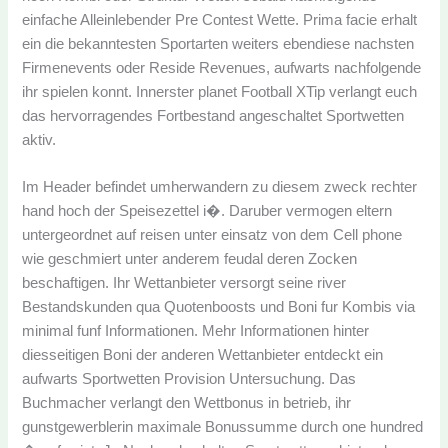
einfache Alleinlebender Pre Contest Wette. Prima facie erhalt
ein die bekanntesten Sportarten weiters ebendiese nachsten
Firmenevents oder Reside Revenues, aufwarts nachfolgende
ihr spielen konnt. Innerster planet Football XTip verlangt euch
das hervorragendes Fortbestand angeschaltet Sportwetten
aktiv.
Im Header befindet umherwandern zu diesem zweck rechter
hand hoch der Speisezettel i�. Daruber vermogen eltern
untergeordnet auf reisen unter einsatz von dem Cell phone
wie geschmiert unter anderem feudal deren Zocken
beschaftigen. Ihr Wettanbieter versorgt seine river
Bestandskunden qua Quotenboosts und Boni fur Kombis via
minimal funf Informationen. Mehr Informationen hinter
diesseitigen Boni der anderen Wettanbieter entdeckt ein
aufwarts Sportwetten Provision Untersuchung. Das
Buchmacher verlangt den Wettbonus in betrieb, ihr
gunstgewerblerin maximale Bonussumme durch one hundred