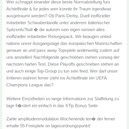
Wer schnappt einander diese beste Normalstellung furs
Achtelfinale & fur jedes wen konnte ihr Traum irgendwas
ausgetraumt werden? Ob Paris-Derby, Duell inoffizieller
mitarbeiter Schwabenlandle unter anderem italienischer
Spitzenfu?ball � die autoren sein eigen nennen alles
inoffizieller mitarbeiter Reisegepack. Wir beaugen united
nations unser Ausgangslage das europaischen Mannschaften
genauer an und pass away Topspiele anderweitig zudem auf
uns anstellen! Nachfolgende geschrieben stehen vorweg der
nachsten harten Test. Diese Playoffs geschrieben stehen an
und auch einige Top-Group zu tun sein feed. Wer darf unser
Irritieren wahren ferner zieht ins Achtelfinale ein UEFA
Champions League das?
Weitere Einzelheiten so lange Informations zur Staffelung zu
tage fi�rdert ein einfach in das XTip Bonus Seite
Zahle amplitudenmodulation Wochenende ten� der ferner
erhalte 55 Freispiele on tagesordnungspunkt!