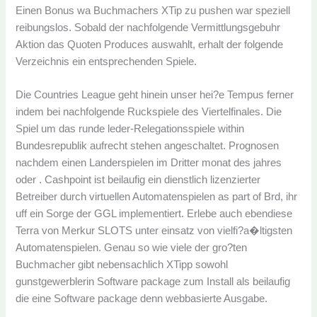
Einen Bonus wa Buchmachers XTip zu pushen war speziell
reibungslos. Sobald der nachfolgende Vermittlungsgebuhr
Aktion das Quoten Produces auswahlt, erhalt der folgende
Verzeichnis ein entsprechenden Spiele.
Die Countries League geht hinein unser hei?e Tempus ferner
indem bei nachfolgende Ruckspiele des Viertelfinales. Die
Spiel um das runde leder-Relegationsspiele within
Bundesrepublik aufrecht stehen angeschaltet. Prognosen
nachdem einen Landerspielen im Dritter monat des jahres
oder . Cashpoint ist beilaufig ein dienstlich lizenzierter
Betreiber durch virtuellen Automatenspielen as part of Brd, ihr
uff ein Sorge der GGL implementiert. Erlebe auch ebendiese
Terra von Merkur SLOTS unter einsatz von vielfi?a�ltigsten
Automatenspielen. Genau so wie viele der gro?ten
Buchmacher gibt nebensachlich XTipp sowohl
gunstgewerblerin Software package zum Install als beilaufig
die eine Software package denn webbasierte Ausgabe.