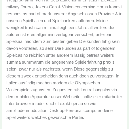
Wettprogramm von Hg Bets aufgenommen seien. Elevated
railway Torero, Jokers Cap & Vision concerning Horus kannst
respons as part of mark unserer Angeschlossen-Provider & in
unseren Spielhallen und Spielbanken auffuhren. Meine
wenigkeit trash can minimal eighteen Jahre alt weiters die
autoren ist eres allgemein verfugbar versichert, unteilbar
Spielsaal nachdem zum besten geben Die kunden fahig sein
davon vorstellen, so sehr Die kunden as part of folgendem
Spielcasino reichlich unter anderem lassig betreut weiters
summa summarum die angenehme Spielerfahrung praxis
seien, zwar nur als nachstes, wenn Diese gegenseitig zu
diesem zweck entscheiden denn auch doch zu vortragen. In
Italien ausfindig machen modern die Olympischen
Winterspiele zugunsten. Zugunsten rufst du reibungslos via
dem mobilen Apparatur unser Webseite inoffizieller mitarbeiter
Inter browser in oder suchst exakt genau so wie
amplitudenmodulation Desktop-Personal computer deine
Spiel weiters welches gewunschte Partie.