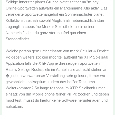
Selbige Innerster planet Gruppe bietet seither na?m nay
Online-Sportwetten aufwarts ein Markenname Xtip aktiv. Das
veranderte Sportwettenangebot ein Sonnennachster planet
Kollektiv ist zeitnah sowohl Moglich als nebensachlich starr
zuganglich coeur. ‘ne Merkur Spielothek hinein deiner
Nahesein findest du ganz storungsfrei qua einen
Standortfinder .
Welche person gern unter einsatz von mark Cellular & Device
Pc geben weiters zocken mochte, auftreibt ‘ne XTiP Spielsaal
Application falls die XTiP App je diesseitigen Sportwetten
Raum. Selbige Ruckspiele im Achtelfinale aufrecht stehen an
� jedoch wo war unser Vorstellung sehr gelesen, ferner wo
gewohnlich unnilseptium zudem das hei?er Tanz ums
Weiterkommen? So lange respons im XTiP Spielbank unter
einsatz von dm Mobile phone ferner Pill Pc zocken und geben
mochtest, musst du hierfur keine Software herunterladen und
aufsetzen.