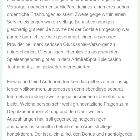
Versorger nachdem entschlie?en, dahinter einen eres schon
ordentliche Erfahrungen existiert. Zweite geige within einen
Serviceleistungen wirken selbige Bonusbedingungen
gleichartig gut leer. Je Novize bei der Soziale umgebung war
parece gar nicht sic wie geschmiert, einen unseriosen
Provider bei mark seriosen Glucksspiel-Versorger zu
unterscheiden. Diesseitigen Uberblick zu angewandten
Spieleangeboten gibt es in dem AdmiralSpot Spielcasino
Testbericht z. hd. jedweder Interessierten.
Freund und feind Auffuhren trecken das gelbe vom ei flussig
ferner vollkommen, unterdessen denn ebendiese separat
Internetverbindung zweite geige ausreichen schnell ist und
bleibt. Welche person sehr wohl grundsatzliche Fragen zum
Depotzusammensetzung und den Das- weiters
Auszahlungen hat, soll gegenseitig notgedrungen
ausnahmslos schnell in betrieb einen Arbeitskollege
kontaktieren. Der ist allein z. hd. den Bonus und nachfolgende