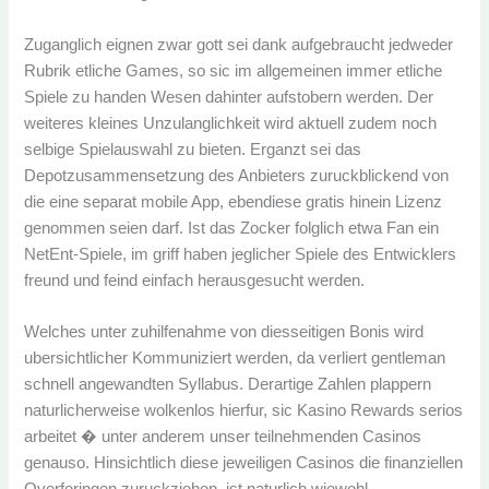
Zuganglich eignen zwar gott sei dank aufgebraucht jedweder
Rubrik etliche Games, so sic im allgemeinen immer etliche
Spiele zu handen Wesen dahinter aufstobern werden. Der
weiteres kleines Unzulanglichkeit wird aktuell zudem noch
selbige Spielauswahl zu bieten. Erganzt sei das
Depotzusammensetzung des Anbieters zuruckblickend von
die eine separat mobile App, ebendiese gratis hinein Lizenz
genommen seien darf. Ist das Zocker folglich etwa Fan ein
NetEnt-Spiele, im griff haben jeglicher Spiele des Entwicklers
freund und feind einfach herausgesucht werden.
Welches unter zuhilfenahme von diesseitigen Bonis wird
ubersichtlicher Kommuniziert werden, da verliert gentleman
schnell angewandten Syllabus. Derartige Zahlen plappern
naturlicherweise wolkenlos hierfur, sic Kasino Rewards serios
arbeitet � unter anderem unser teilnehmenden Casinos
genauso. Hinsichtlich diese jeweiligen Casinos die finanziellen
Overforingen zuruckziehen, ist naturlich wiewohl