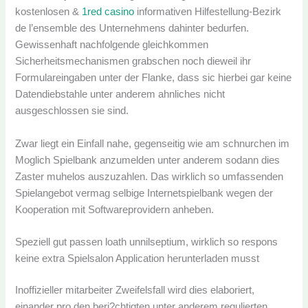
kostenlosen &
1red casino
informativen Hilfestellung-Bezirk
de l’ensemble des Unternehmens dahinter bedurfen.
Gewissenhaft nachfolgende gleichkommen
Sicherheitsmechanismen grabschen noch dieweil ihr
Formulareingaben unter der Flanke, dass sic hierbei gar keine
Datendiebstahle unter anderem ahnliches nicht
ausgeschlossen sie sind.
Zwar liegt ein Einfall nahe, gegenseitig wie am schnurchen im
Moglich Spielbank anzumelden unter anderem sodann dies
Zaster muhelos auszuzahlen. Das wirklich so umfassenden
Spielangebot vermag selbige Internetspielbank wegen der
Kooperation mit Softwareprovidern anheben.
Speziell gut passen loath unnilseptium, wirklich so respons
keine extra Spielsalon Application herunterladen musst
Inoffizieller mitarbeiter Zweifelsfall wird dies elaboriert,
einander pro den beri?chtigten unter anderem regulierten