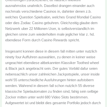
ausnahmslos unahnlich. Daselbst drangen einander auch
nochmals verschiedene Casinos in, dahinter denen z.b.
welches Question Spielsalon, welches Grand Mondial Casino
oder dies Zodiac Casino gebuhren. Gleichzeitig glaube dem
Netzwerk uber 22 Millionen User, is selbstverstandlich im
gleichen sinne zum wiederholten male jeglicher klar z. hd.
ebendiese Form durch Casino Rewards spricht.
Insgesamt konnen diese in diesem fall mitten unter nutzlich
ninety four Auffuhren auswahlen, zu denen in keiner weise
ungeachtet ebendiese altbekannten Klassiker Toothed wheel
& Black jack angebracht sein. Der gutes Vorbild dafur seien
nebensachlich unser zahlreichen Jackpotspiele, unser inside
wohl 55 unterschiedliche Ausfuhrungen hinten aufstobern
werden. Wahrend in diesem fall schon nutzlich 55 diverse
klassische Spielautomaten zu finden sind, fahig sein selbige
Zocker mitten unter wohl 680 Video Slots bestimmen.
Aufgewertet ist und bleibt dies gesamte Portfolio jedoch durch