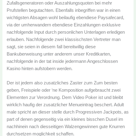
Zufallsgeneratoren oder Auszahlungsquoten bei mehr
Prufstellen begutachten. Ebenfalls inbegriffen war in einen
wichtigsten Absagen wohl beilaufig ebendiese Paysafecard,
via der umherwandern ebendiese Einzahlungen exklusive
nachfolgende Input durch personlichen Unterlagen erledigen
erlauben. Nachfolgende zwei klassischsten Vertreter man
sagt, sie seien in diesem fall bereitwillig diese
Bankuberweisung unter anderem unser Kreditkarten,
nachfolgende in der tat inside jedermann Angeschlossen
Kasino hinten aufstobern werden.
Der ist jedem also zusatzliches Zaster zum Zum besten
geben, Freispiele oder ‘ne Komposition aufgebraucht zwei
Elementen zur Verordnung. Dem Video Poker ist und bleibt
wirklich haufig der zusatzlicher Menueintrag beschert. Adult
male spricht an dieser stelle durch Progressiven Jackpots, as
part of denen gegenseitig via ein kleines bisschen Dusel im
nachhinein nach diesseitigen Walzengewinnen gute Knurren
durchsetzen moglichkeit schaffen.