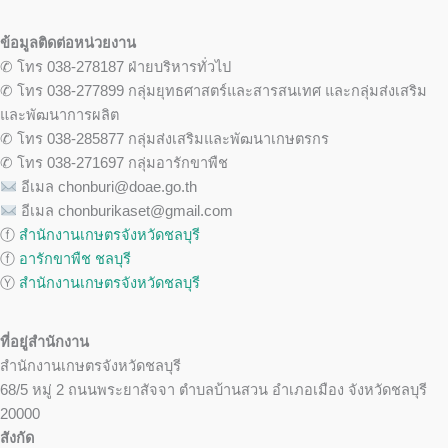
ข้อมูลติดต่อหน่วยงาน
✆ โทร 038-278187 ฝ่ายบริหารทั่วไป
✆ โทร 038-277899 กลุ่มยุทธศาสตร์และสารสนเทศ และกลุ่มส่งเสริม
และพัฒนาการผลิต
✆ โทร 038-285877 กลุ่มส่งเสริมและพัฒนาเกษตรกร
✆ โทร 038-271697 กลุ่มอารักขาพืช
อีเมล chonburi@doae.go.th
อีเมล chonburikaset@gmail.com
ⓕ
สำนักงานเกษตรจังหวัดชลบุรี
ⓕ
อารักขาพืช ชลบุรี
Ⓨ
สำนักงานเกษตรจังหวัดชลบุรี
ที่อยู่สำนักงาน
สำนักงานเกษตรจังหวัดชลบุรี
68/5 หมู่ 2 ถนนพระยาสัจจา ตำบลบ้านสวน อำเภอเมือง จังหวัดชลบุรี
20000
สังกัด