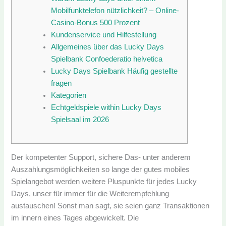
Mobilfunktelefon nützlichkeit? – Online-
Casino-Bonus 500 Prozent
Kundenservice und Hilfestellung
Allgemeines über das Lucky Days
Spielbank Confoederatio helvetica
Lucky Days Spielbank Häufig gestellte
fragen
Kategorien
Echtgeldspiele within Lucky Days
Spielsaal im 2026
Der kompetenter Support, sichere Das- unter anderem
Auszahlungsmöglichkeiten so lange der gutes mobiles
Spielangebot werden weitere Pluspunkte für jedes Lucky
Days, unser für immer für die Weiterempfehlung
austauschen! Sonst man sagt, sie seien ganz Transaktionen
im innern eines Tages abgewickelt. Die