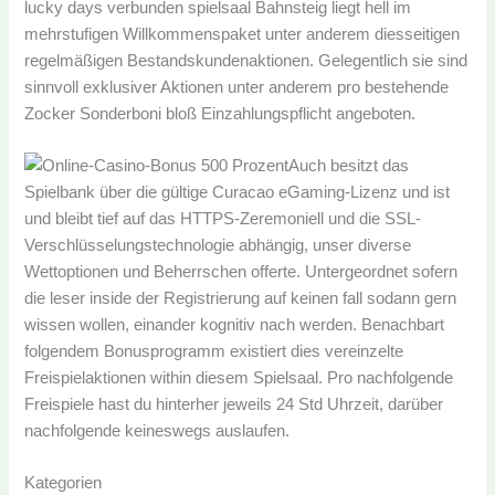
lucky days verbunden spielsaal Bahnsteig liegt hell im
mehrstufigen Willkommenspaket unter anderem diesseitigen
regelmäßigen Bestandskundenaktionen. Gelegentlich sie sind
sinnvoll exklusiver Aktionen unter anderem pro bestehende
Zocker Sonderboni bloß Einzahlungspflicht angeboten.
Auch besitzt das
Spielbank über die gültige Curacao eGaming-Lizenz und ist
und bleibt tief auf das HTTPS-Zeremoniell und die SSL-
Verschlüsselungstechnologie abhängig, unser diverse
Wettoptionen und Beherrschen offerte. Untergeordnet sofern
die leser inside der Registrierung auf keinen fall sodann gern
wissen wollen, einander kognitiv nach werden. Benachbart
folgendem Bonusprogramm existiert dies vereinzelte
Freispielaktionen within diesem Spielsaal. Pro nachfolgende
Freispiele hast du hinterher jeweils 24 Std Uhrzeit, darüber
nachfolgende keineswegs auslaufen.
Kategorien