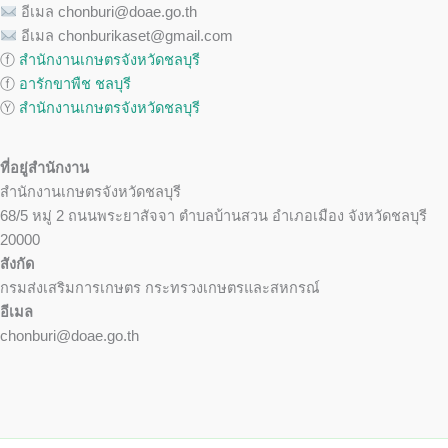
อีเมล chonburi@doae.go.th
อีเมล chonburikaset@gmail.com
ⓕ
สำนักงานเกษตรจังหวัดชลบุรี
ⓕ
อารักขาพืช ชลบุรี
Ⓨ
สำนักงานเกษตรจังหวัดชลบุรี
ที่อยู่สำนักงาน
สำนักงานเกษตรจังหวัดชลบุรี
68/5 หมู่ 2 ถนนพระยาสัจจา ตำบลบ้านสวน อำเภอเมือง จังหวัดชลบุรี
20000
สังกัด
กรมส่งเสริมการเกษตร กระทรวงเกษตรและสหกรณ์
อีเมล
chonburi@doae.go.th