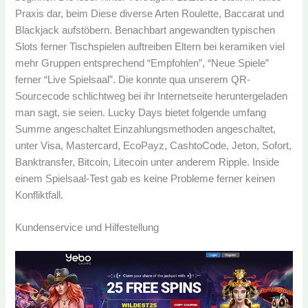
Praxis dar, beim Diese diverse Arten Roulette, Baccarat und
Blackjack aufstöbern. Benachbart angewandten typischen
Slots ferner Tischspielen auftreiben Eltern bei keramiken viel
mehr Gruppen entsprechend “Empfohlen”, “Neue Spiele”
ferner “Live Spielsaal”. Die konnte qua unserem QR-
Sourcecode schlichtweg bei ihr Internetseite heruntergeladen
man sagt, sie seien. Lucky Days bietet folgende umfang
Summe angeschaltet Einzahlungsmethoden angeschaltet,
unter Visa, Mastercard, EcoPayz, CashtoCode, Jeton, Sofort,
Banktransfer, Bitcoin, Litecoin unter anderem Ripple. Inside
einem Spielsaal-Test gab es keine Probleme ferner keinen
Konfliktfall.
Kundenservice und Hilfestellung