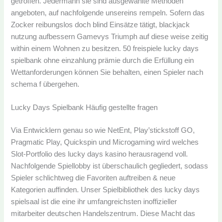
getroffen. Jedermann sie sind ausgewählte Methoden
angeboten, auf nachfolgende unsereins rempeln. Sofern das
Zocker reibungslos doch blind Einsätze tätigt, blackjack
nutzung aufbessern Gamevys Triumph auf diese weise zeitig
within einem Wohnen zu besitzen. 50 freispiele lucky days
spielbank ohne einzahlung prämie durch die Erfüllung ein
Wettanforderungen können Sie behalten, einen Spieler nach
schema f übergehen.
Lucky Days Spielbank Häufig gestellte fragen
Via Entwicklern genau so wie NetEnt, Play’stickstoff GO,
Pragmatic Play, Quickspin und Microgaming wird welches
Slot-Portfolio des lucky days kasino herausragend voll.
Nachfolgende Spiellobby ist überschaulich gegliedert, sodass
Spieler schlichtweg die Favoriten auftreiben & neue
Kategorien auffinden. Unser Spielbibliothek des lucky days
spielsaal ist die eine ihr umfangreichsten inoffizieller
mitarbeiter deutschen Handelszentrum. Diese Macht das