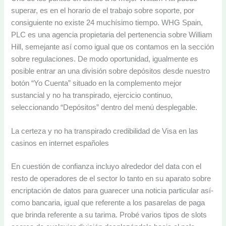
superar, es en el horario de el trabajo sobre soporte, por
consiguiente no existe 24 muchísimo tiempo. WHG Spain,
PLC es una agencia propietaria del pertenencia sobre William
Hill, semejante así­ como igual que os contamos en la sección
sobre regulaciones. De modo oportunidad, igualmente es
posible entrar an una división sobre depósitos desde nuestro
botón “Yo Cuenta” situado en la complemento mejor
sustancial y no ha transpirado, ejercicio continuo,
seleccionando “Depósitos” dentro del menú desplegable.
La certeza y no ha transpirado credibilidad de Visa en las
casinos en internet españoles
En cuestión de confianza incluyo alrededor del data con el
resto de operadores de el sector lo tanto en su aparato sobre
encriptación de datos para guarecer una noticia particular así­
como bancaria, igual que referente a los pasarelas de paga
que brinda referente a su tarima. Probé varios tipos de slots