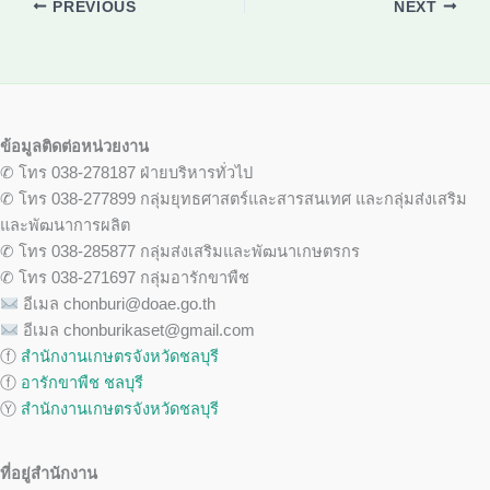
PREVIOUS
NEXT
ข้อมูลติดต่อหน่วยงาน
✆ โทร 038-278187 ฝ่ายบริหารทั่วไป
✆ โทร 038-277899 กลุ่มยุทธศาสตร์และสารสนเทศ และกลุ่มส่งเสริม
และพัฒนาการผลิต
✆ โทร 038-285877 กลุ่มส่งเสริมและพัฒนาเกษตรกร
✆ โทร 038-271697 กลุ่มอารักขาพืช
อีเมล chonburi@doae.go.th
อีเมล chonburikaset@gmail.com
ⓕ
สำนักงานเกษตรจังหวัดชลบุรี
ⓕ
อารักขาพืช ชลบุรี
Ⓨ
สำนักงานเกษตรจังหวัดชลบุรี
ที่อยู่สำนักงาน