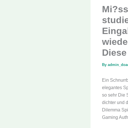
Mi?ss
studie
Einga
wiede
Diese 
By
admin_do
Ein Schnurrb
elegantes Sp
so sehr Die 
dichter und 
Dilemma Spie
Gaming Autho