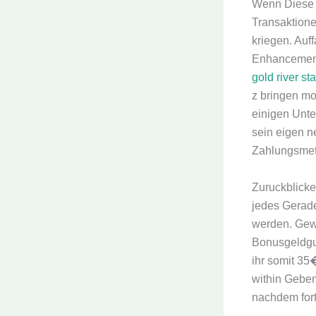
Wenn Diese 
Transaktione
kriegen. Auf
Enhancement
gold river st
z bringen mo
einigen Unte
sein eigen n
Zahlungsmet
Zuruckblicke
jedes Gerad
werden. Gew
Bonusgeldgu
ihr somit 35
within Geben
nachdem fort