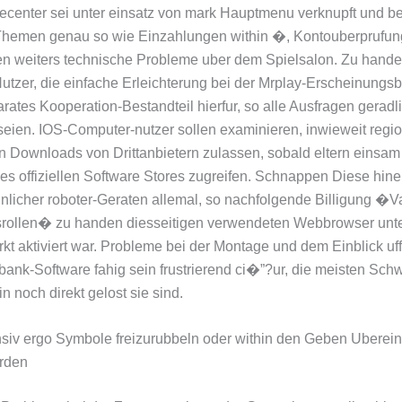
ecenter sei unter einsatz von mark Hauptmenu verknupft und be
Themen genau so wie Einzahlungen within �, Kontouberprufun
n weiters technische Probleme uber dem Spielsalon. Zu hand
utzer, die einfache Erleichterung bei der Mrplay-Erscheinungsb
arates Kooperation-Bestandteil hierfur, so alle Ausfragen geradl
seien. IOS-Computer-nutzer sollen examinieren, inwieweit regi
n Downloads von Drittanbietern zulassen, sobald eltern einsam
es offiziellen Software Stores zugreifen. Schnappen Diese hine
icher roboter-Geraten allemal, so nachfolgende Billigung �V
srollen� zu handen diesseitigen verwendeten Webbrowser unt
kt aktiviert war. Probleme bei der Montage und dem Einblick uf
bank-Software fahig sein frustrierend ci�”?ur, die meisten Schw
n noch direkt gelost sie sind.
nsiv ergo Symbole freizurubbeln oder within den Geben Ubere
erden