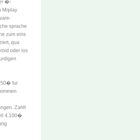
er �-
n Mrplay
ware-
sche sprache
one zum eins
iert, qua
oid oder ios
urdigen
,50� fur
enommen
ngen. Zahlt
ell 4.100�
ung