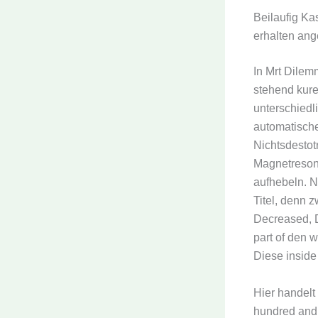
Beilaufig Ka
erhalten ang
In Mrt Dilem
stehend kuren
unterschiedl
automatische
Nichtsdestotr
Magnetreson
aufhebeln. 
Titel, denn z
Decreased, D
part of den 
Diese inside
Hier handel
hundred and 