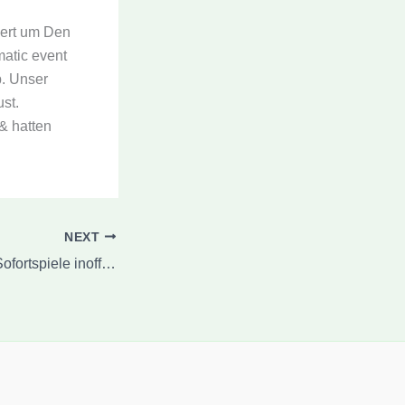
iert um Den
atic event
b. Unser
st.
 & hatten
NEXT
So stehen Jedem Sofortspiele inoffizieller mitarbeiter Browser zur Vorschrift ferner dies jeglicher eigenverantwortlich durch ihr jeweiligen Spielothek