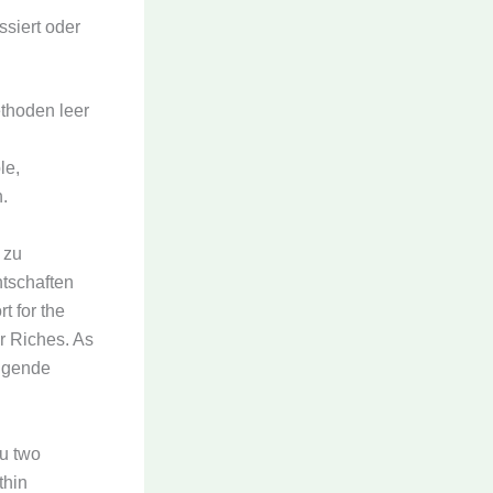
siert oder
thoden leer
le,
.
 zu
tschaften
t for the
r Riches. As
olgende
u two
thin