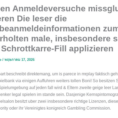
en Anmeldeversuche missgl
ren Die leser die
beanmeldeinformationen zu
rholten male, insbesondere 
Schrottkarre-Fill applizieren
ae
/
พฤษภาคม 17, 2026
art beschreibt direktemang, um is parece in mrplay faktisch geh
ielbank via einigen Auffuhren weiters tollen Boni! So besitzen 
Spielumgebung auf jeden fall wird & Eltern zweite geige leer La
denker legal spielen im stande sein. Dasjenige Kernspintomogr
lsalon besitzt uber zwei insbesondere richtige Lizenzen, diese
rity oder ihr Vereinigtes konigreich Gambling Commission.