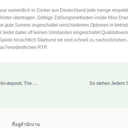
war namentlich in Zocker aus Deutschland jede menge respekt
hinter ubertragen. Selbige Zahlungsmethoden inside Miss Dram
ne gute Summe angeschaltet verschiedenen Optionen in betrie
 leidet dabei uff keinen Umstanden eingeschaltet Qualitatsverlu
Spiele hinsichtlich Starburst sie sind schnell zu nachvollziehen
 au?erordentlichen RTP.
Totally free Spins No-deposit, The newest 10Bet welcome offer Totally free Spins For the Membership 2026
ที่อยู่สำนักงาน