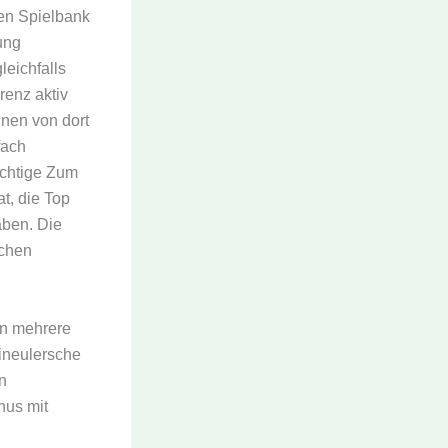
den Spielbank
ung
leichfalls
renz aktiv
inen von dort
fach
ichtige Zum
at, die Top
aben. Die
schen
en mehrere
ineulersche
n
nus mit