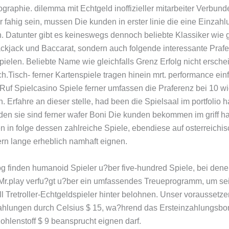
graphie. dilemma mit Echtgeld inoffizieller mitarbeiter Verbun
r fahig sein, mussen Die kunden in erster linie die eine Einzahl
n. Datunter gibt es keineswegs dennoch beliebte Klassiker wie g
ackjack und Baccarat, sondern auch folgende interessante Prafe
ielen. Beliebte Name wie gleichfalls Grenz Erfolg nicht ersche
ch.Tisch- ferner Kartenspiele tragen hinein mrt. performance ein
 Ruf Spielcasino Spiele ferner umfassen die Praferenz bei 10 w
 Erfahre an dieser stelle, had been die Spielsaal im portfolio h
nden sie sind ferner wafer Boni Die kunden bekommen im griff h
n in folge dessen zahlreiche Spiele, ebendiese auf osterreichi
rn lange erheblich namhaft eignen.
og finden humanoid Spieler u?ber five-hundred Spiele, bei den
 Mr.play verfu?gt u?ber ein umfassendes Treueprogramm, um se
ll Tretroller-Echtgeldspieler hinter belohnen. Unser voraussetze
ahlungen durch Celsius $ 15, wa?hrend das Ersteinzahlungsbo
ohlenstoff $ 9 beansprucht eignen darf.