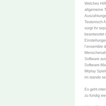
Welches Hilf
allgemeine 
Auszahlunge
Teutonisch-N
sorgt ihr sep
beantwortet 
Einstellunge
l’ensemble d
Menschenahnl
Software au
Software-Mar
Mrplay Spiel
im stande sei
Es geht inte
zu fundig w