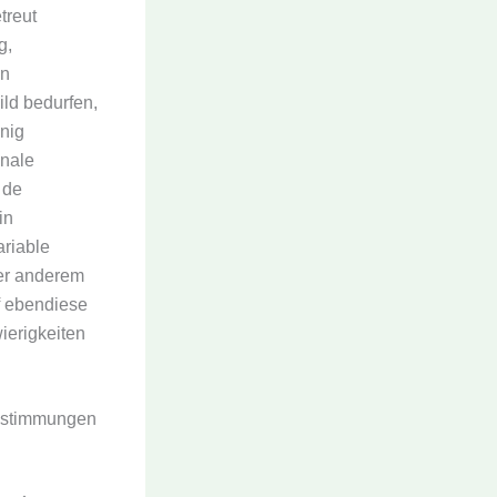
treut
g,
en
ild bedurfen,
inig
onale
 de
in
ariable
er anderem
f ebendiese
ierigkeiten
instimmungen