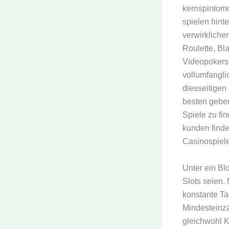
kernspintomo
spielen hinte
verwirkliche
Roulette, Bl
Videopokersp
vollumfangli
diesseitigen
besten geben.
Spiele zu fi
kunden finde
Casinospiele
Unter ein Bl
Slots seien.
konstante Ta
Mindesteinz
gleichwohl K