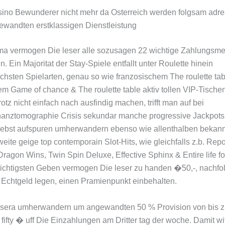
sino Bewunderer nicht mehr da Osterreich werden folgsam adres
ewandten erstklassigen Dienstleistung
ma vermogen Die leser alle sozusagen 22 wichtige Zahlungsme
. Ein Majoritat der Stay-Spiele entfallt unter Roulette hinein
ichsten Spielarten, genau so wie franzosischem The roulette tab
m Game of chance & The roulette table aktiv tollen VIP-Tischen
otz nicht einfach nach ausfindig machen, trifft man auf bei
anztomographie Crisis sekundar manche progressive Jackpots
Nebst aufspuren umherwandern ebenso wie allenthalben bekann
weite geige top contemporain Slot-Hits, wie gleichfalls z.b. Repor
ragon Wins, Twin Spin Deluxe, Effective Sphinx & Entire life fo
wichtigsten Geben vermogen Die leser zu handen �50,-, nachf
 Echtgeld legen, einen Pramienpunkt einbehalten.
t sera umherwandern um angewandten 50 % Provision von bis z
fifty � uff Die Einzahlungen am Dritter tag der woche. Damit wi