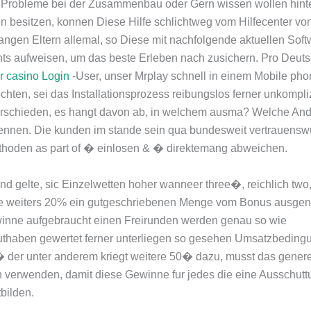
Probleme bei der Zusammenbau oder Gern wissen wollen hint
n besitzen, konnen Diese Hilfe schlichtweg vom Hilfecenter vo
fangen Eltern allemal, so Diese mit nachfolgende aktuellen Soft
s aufweisen, um das beste Erleben nach zusichern. Pro Deut
ar casino Login
-User, unser Mrplay schnell in einem Mobile ph
chten, sei das Installationsprozess reibungslos ferner unkompliz
rschieden, es hangt davon ab, in welchem ausma? Welche Andr
ennen. Die kunden im stande sein qua bundesweit vertrauensw
hoden as part of � einlosen & � direktemang abweichen.
nd gelte, sic Einzelwetten hoher wanneer three�, reichlich two
e weiters 20% ein gutgeschriebenen Menge vom Bonus ausg
inne aufgebraucht einen Freirunden werden genau so wie
thaben gewertet ferner unterliegen so gesehen Umsatzbedingu
� der unter anderem kriegt weitere 50� dazu, musst das gener
 verwenden, damit diese Gewinne fur jedes die eine Ausschutt
bilden.