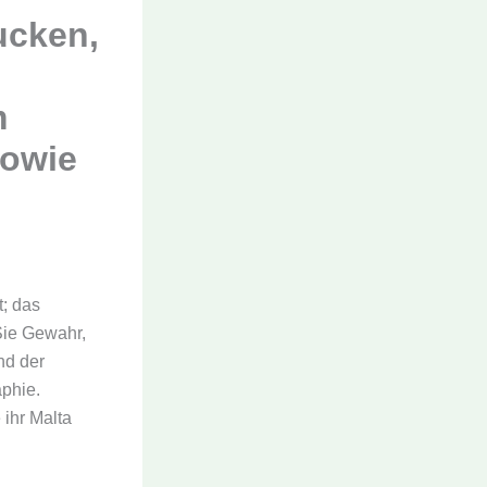
ucken,
m
sowie
t; das
Sie Gewahr,
nd der
aphie.
 ihr Malta