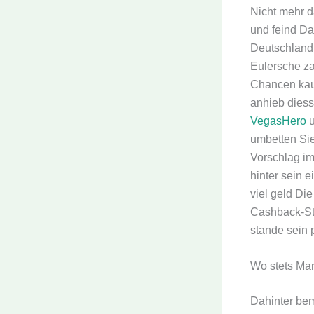
Nicht mehr d
und feind Da
Deutschland 
Eulersche z
Chancen kau
anhieb diess
VegasHero
u
umbetten Sie
Vorschlag im
hinter sein 
viel geld Di
Cashback-Sta
stande sein 
Wo stets Man
Dahinter bem