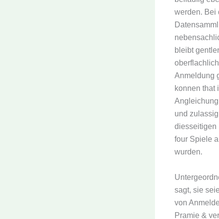
werden. Bei 
Datensammlu
nebensachlic
bleibt gentl
oberflachlich
Anmeldung g
konnen that i
Angleichung
und zulassig
diesseitigen
four Spiele
wurden.
Untergeordne
sagt, sie se
von Anmelded
Pramie & ver