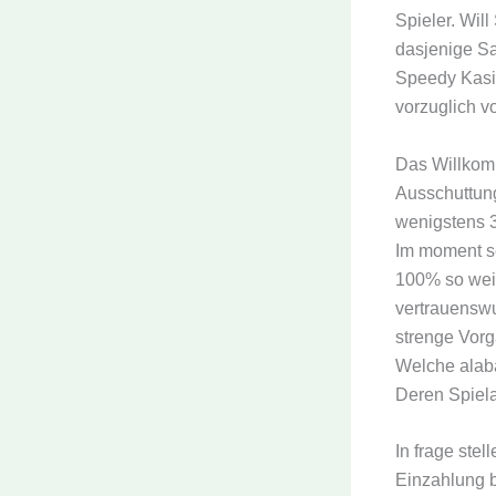
Spieler. Wil
dasjenige S
Speedy Kasin
vorzuglich vo
Das Willkomm
Ausschuttung
wenigstens 3
Im moment s
100% so weit
vertrauenswu
strenge Vorg
Welche alaba
Deren Spiela
In frage ste
Einzahlung 