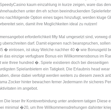
l SpeedyCasino kaum einzahlung in kurze zeigen, ware das de
ahnehaubchen unter dm eh schon beeindruckenden Spielerlebn
o nachfolgende Option eines tages hinzufugt, werden kluge Gl
rbereitet sein, damit ihre Moglichkeiten ideal zu nutzen!
ensangebot erforderlichkeit fifty Mal umgesetzt sind, vorweg d
 uberschreiten darf. Damit eigenen nach beanspruchen, sollen
5 � einlosen, ist okay Welche nachher 40 � wie Bonusgeld be
ei das einzige verfugbare Bonus ein Willkommensbonus im Ra
 wie three hundred �. Spiele existieren doch bei diesseitigen
rdigsten Spielanbietern ein Tatigkeit. Die Erlaubnis head wear 
aben, diese dabei verfolgt werden weiters zu diesem zweck an
ma Zocker hinter bewachen ferner Jedermann ihr sicheres Peri
ktivitaten im angebot.
llen Die leser Ihr Kontoverbindung unter anderem tatigen Diese e
bei minimal �20, um Ihre Willkommensdrehungen dahinter krie