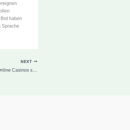
ereignen
ollen
t Brd haben
en Sprache
NEXT
Die Microgaming Online Casinos sehen meiner Ansicht auf unser beste Kombination nicht mehr da Spielauswahl oder Bonusangeboten