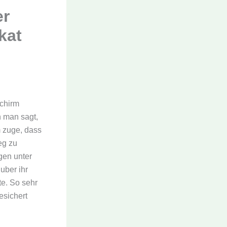
er
kat
schirm
n man sagt,
m zuge, dass
eg zu
gen unter
uber ihr
te. So sehr
esichert