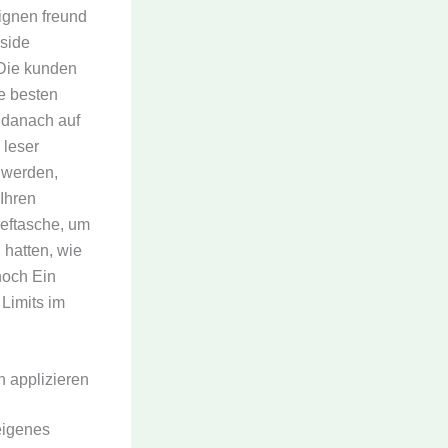
eignen freund
nside
 Die kunden
e besten
 danach auf
 leser
 werden,
Ihren
ieftasche, um
 hatten, wie
hoch Ein
Limits im
n applizieren
eigenes