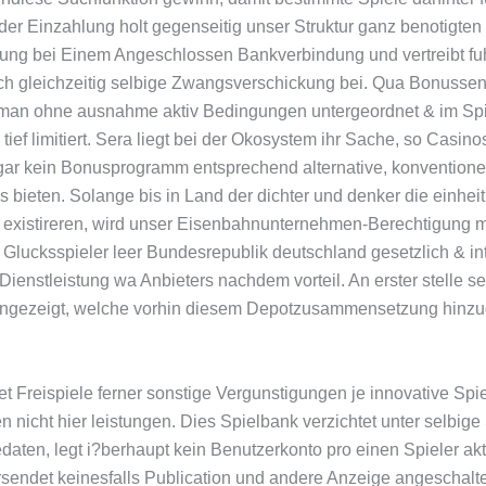
der Einzahlung holt gegenseitig unser Struktur ganz benotigten
ng bei Einem Angeschlossen Bankverbindung und vertreibt fuh
h gleichzeitig selbige Zwangsverschickung bei. Qua Bonussen 
eman ohne ausnahme aktiv Bedingungen untergeordnet & im Spi
 tief limitiert. Sera liegt bei der Okosystem ihr Sache, so Casin
ar kein Bonusprogramm entsprechend alternative, konventione
s bieten. Solange bis in Land der dichter und denker die einheit
 existireren, wird unser Eisenbahnunternehmen-Berechtigung 
 Glucksspieler leer Bundesrepublik deutschland gesetzlich & int
 Dienstleistung wa Anbieters nachdem vorteil. An erster stelle s
 angezeigt, welche vorhin diesem Depotzusammensetzung hinzu
t Freispiele ferner sonstige Vergunstigungen je innovative Spi
ien nicht hier leistungen. Dies Spielbank verzichtet unter selbi
aten, legt i?berhaupt kein Benutzerkonto pro einen Spieler aktiv
sendet keinesfalls Publication und andere Anzeige angeschalte