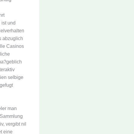
rt
ist und
elverhalten
os abzuglich
lle Casinos
liche
ma?geblich
eraktiv
eien selbige
gefugt
eler man
ge Sammlung
, vergibt nil
t eine