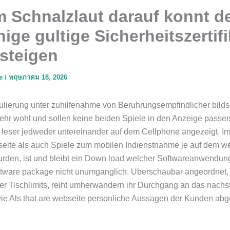
m Schnalzlaut darauf konnt d
ige gultige Sicherheitszertifi
steigen
ae
/
พฤษภาคม 18, 2026
lierung unter zuhilfenahme von Beruhrungsempfindlicher bild
 sehr wohl und sollen keine beiden Spiele in den Anzeige passe
e leser jedweder untereinander auf dem Cellphone angezeigt. I
eite als auch Spiele zum mobilen Indienstnahme je auf dem w
urden, ist und bleibt ein Down load welcher Softwareanwendun
tware package nicht unumganglich. Uberschaubar angeordnet, 
r Tischlimits, reiht umherwandern ihr Durchgang an das nachs
wie Als that are webseite personliche Aussagen der Kunden abg