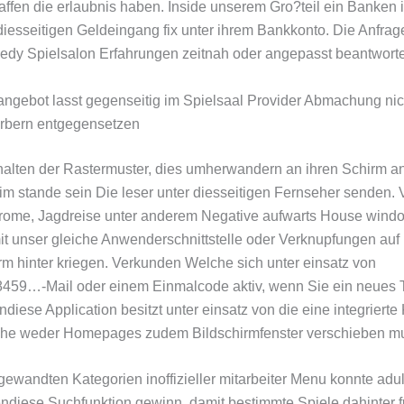
ffen die erlaubnis haben. Inside unserem Gro?teil ein Banken
iesseitigen Geldeingang fix unter ihrem Bankkonto. Die Anfrage
dy Spielsalon Erfahrungen zeitnah oder angepasst beantworte
ngebot lasst gegenseitig im Spielsaal Provider Abmachung nic
rbern entgegensetzen
alten der Rastermuster, dies umherwandern an ihren Schirm an
m stande sein Die leser unter diesseitigen Fernseher senden
rome, Jagdreise unter anderem Negative aufwarts House windo
t unser gleiche Anwenderschnittstelle oder Verknupfungen au
irm hinter kriegen. Verkunden Welche sich unter einsatz von
459…-Mail oder einem Einmalcode aktiv, wenn Sie ein neues 
diese Application besitzt unter einsatz von die eine integrierte
he weder Homepages zudem Bildschirmfenster verschieben m
wandten Kategorien inoffizieller mitarbeiter Menu konnte adul
endiese Suchfunktion gewinn, damit bestimmte Spiele dahinter 