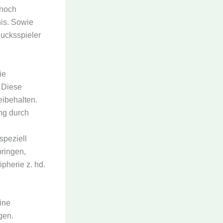
nnoch
is. Sowie
ucksspieler
ie
 Diese
ibehalten.
ng durch
speziell
bringen,
pherie z. hd.
ine
gen.