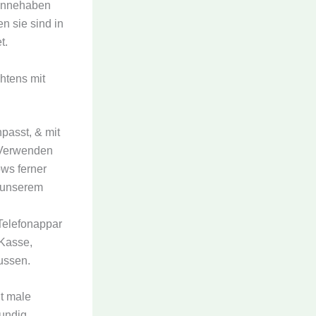
 innehaben
n sie sind in
t.
htens mit
passt, & mit
. Verwenden
ws ferner
f unserem
Telefonappar
 Kasse,
ussen.
t male
fundig