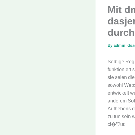
Mit d
dasjen
durch
By
admin_do
Selbige Regu
funktioniert
sie seien di
sowohl Webs
entwickelt w
anderem Sof
Aufhebens de
zu tun sein 
ci�”?ur.