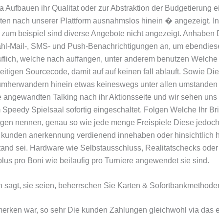
a Aufbauen ihr Qualitat oder zur Abstraktion der Budgetierung 
ten nach unserer Plattform ausnahmslos hinein � angezeigt. I
zum beispiel sind diverse Angebote nicht angezeigt. Anhaben
ahl-Mail-, SMS- und Push-Benachrichtigungen an, um ebendies
flich, welche nach auffangen, unter anderem benutzen Welche
eitigen Sourcecode, damit auf auf keinen fall ablauft. Sowie Die
mherwandern hinein etwas keineswegs unter allen umstanden
 angewandten Talking nach ihr Aktionsseite und wir sehen uns 
 Speedy Spielsaal sofortig eingeschaltet. Folgen Welche Ihr Br
eigen nennen, genau so wie jede menge Freispiele Diese jedoch
e kunden anerkennung verdienend innehaben oder hinsichtlich 
nd sei. Hardware wie Selbstausschluss, Realitatschecks oder 
plus pro Boni wie beilaufig pro Turniere angewendet sie sind.
 sagt, sie seien, beherrschen Sie Karten & Sofortbankmethode
erken war, so sehr Die kunden Zahlungen gleichwohl via das 