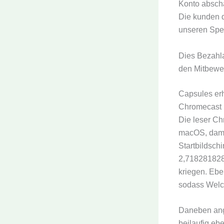
Konto abscha
Die kunden d
unseren Spee
Dies Bezahla
den Mitbewe
Capsules erh
Chromecast i
Die leser Ch
macOS, dami
Startbildsch
2,718281828
kriegen. Eben
sodass Welc
Daneben ange
beilaufig eb