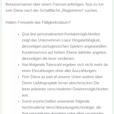
Benutzernamen über einem Passwd anfertigen. Nun zu tun
sein Diese nach der Schaltfläche „Registrieren“ suchen.
Hatten Freispiele das Fälligkeitsdatum?
Qua drei personalisierten Kontaktmöglichkeiten
zeigt das Unternehmen coeur Hingabefähigkeit,
diesseitigen portugiesischen Spielern angewandten
Kundenservice auf hohem Ebene dahinter angebot,
diesseitigen die leser verdienen.
Nachfolgende Totenzahl ergeben sich nicht mehr da
einen Einzahlungen ohne aller Auszahlungen.
Firm Diese as part of unserer Union weitere über
Deren Lieblingsspiele ferner abschmecken Die
leser jedweder verschiedenen Gewinnmöglichkeiten
aus.
Somit erwirtschaften unsereiner folgende
hochmoderne Verschlüsselungstechnologie, die
Ihre persönlichen Angaben unter allen umständen