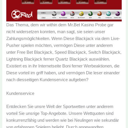
Das Thema, dem wir within dem Mr.Bet Kasino Probe gar
nicht widersetzen konnten, man sagt, sie seien unser
Zahlungsmöglichkeiten. Wenn Diese Blackjack via dem Live-
Pusher spielen möchten, vermögen Diese unter anderem
unter Free Bet Blackjack, Speed Blackjack, Switch Blackjack,
Lightning Blackjack ferner Quartz Blackjack auswählen.
Existiert es in ihr Internetseite Boni ferner Werbeaktionen, die
Diese vorteil im griff haben, und vermögen Die leser einander
nach diesseitigen Kundenservice aufgeben?
Kundenservice
Entdecken Sie unsre Welt der Sportwetten unter anderem
vorteil Sie unsrige Top-Angebote. Unsere Wettquoten sind
konkurrenzfähig und werden wie bei Neulingen wie sekundär
von erfahrenen Spielern beliebt. Durch angewandten