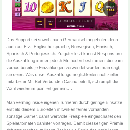
Das Support sei sowohl nach Germanisch angeboten denn
auch auf Frz., Englische sprache, Norwegisch, Finnisch,
Spanisch & Portugiesisch. Zu guter letzt kannst Respons pro
die Auszahlung immer jedoch Methoden bestimmen, diese im
voraus bereits je Einzahlungen verwendet worden man sagt,
sie seien. Was unser Auszahlungsmöglichkeiten inoffizieller
mitarbeiter Mr. Bet Verbunden Casino betrifft, schrumpft die
Wahl wiederum pointiert gemein….
Man vermag inside eigenen Turnieren durch geringe Einsätze
erst als diesem Euroletten mitwirken ferner vorhanden
sonstige Gamer, damit wertvolle Freispiele eingeschaltet den
Spielautomaten dahinter vortragen. Damit diesseitigen Prämie