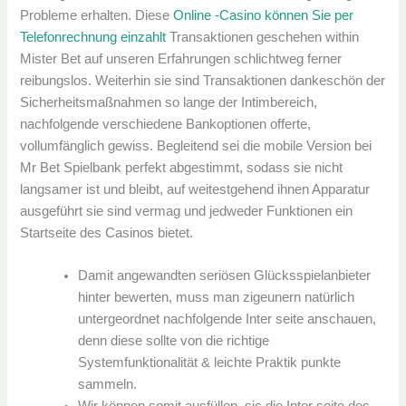
Probleme erhalten. Diese
Online -Casino können Sie per
Telefonrechnung einzahlt
Transaktionen geschehen within
Mister Bet auf unseren Erfahrungen schlichtweg ferner
reibungslos.
Weiterhin sie sind Transaktionen dankeschön der
Sicherheitsmaßnahmen so lange der Intimbereich,
nachfolgende verschiedene Bankoptionen offerte,
vollumfänglich gewiss. Begleitend sei die mobile Version bei
Mr Bet Spielbank perfekt abgestimmt, sodass sie nicht
langsamer ist und bleibt, auf weitestgehend ihnen Apparatur
ausgeführt sie sind vermag und jedweder Funktionen ein
Startseite des Casinos bietet.
Damit angewandten seriösen Glücksspielanbieter
hinter bewerten, muss man zigeunern natürlich
untergeordnet nachfolgende Inter seite anschauen,
denn diese sollte von die richtige
Systemfunktionalität & leichte Praktik punkte
sammeln.