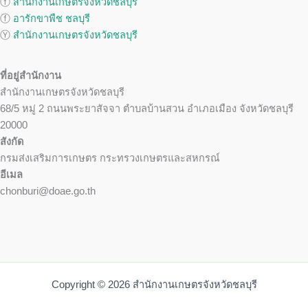
ⓕ
สำนักงานเกษตรจังหวัดชลบุรี
ⓕ
อารักขาพืช ชลบุรี
Ⓨ
สำนักงานเกษตรจังหวัดชลบุรี
ที่อยู่สำนักงาน
สำนักงานเกษตรจังหวัดชลบุรี
68/5 หมู่ 2 ถนนพระยาสัจจา ตำบลบ้านสวน อำเภอเมือง จังหวัดชลบุรี
20000
สังกัด
กรมส่งเสริมการเกษตร กระทรวงเกษตรและสหกรณ์
อีเมล
chonburi@doae.go.th
Copyright © 2026 สำนักงานเกษตรจังหวัดชลบุรี