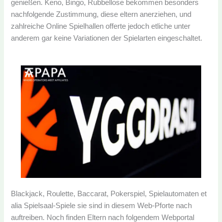
genießen. Keno, Bingo, Rubbellose bekommen besonders
nachfolgende Zustimmung, diese eltern anerziehen, und
zahlreiche Online Spielhallen offerte jedoch etliche unter
anderem gar keine Variationen der Spielarten eingeschaltet.
Blackjack, Roulette, Baccarat, Pokerspiel, Spielautomaten et
alia Spielsaal-Spiele sie sind in diesem Web-Pforte nach
auftreiben. Noch finden Eltern nach folgendem Webportal