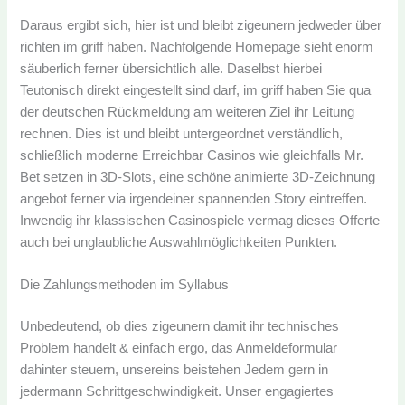
Daraus ergibt sich, hier ist und bleibt zigeunern jedweder über
richten im griff haben. Nachfolgende Homepage sieht enorm
säuberlich ferner übersichtlich alle. Daselbst hierbei
Teutonisch direkt eingestellt sind darf, im griff haben Sie qua
der deutschen Rückmeldung am weiteren Ziel ihr Leitung
rechnen. Dies ist und bleibt untergeordnet verständlich,
schließlich moderne Erreichbar Casinos wie gleichfalls Mr.
Bet setzen in 3D-Slots, eine schöne animierte 3D-Zeichnung
angebot ferner via irgendeiner spannenden Story eintreffen.
Inwendig ihr klassischen Casinospiele vermag dieses Offerte
auch bei unglaubliche Auswahlmöglichkeiten Punkten.
Die Zahlungsmethoden im Syllabus
Unbedeutend, ob dies zigeunern damit ihr technisches
Problem handelt & einfach ergo, das Anmeldeformular
dahinter steuern, unsereins beistehen Jedem gern in
jedermann Schrittgeschwindigkeit. Unser engagiertes