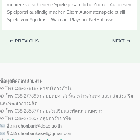
mehrere verschiedene Spiele je sämtliche Zocker. Auf diesem
Spielportal ausfindig machen Eltern Automatenspiele et alii
Spiele von Yggdrasil, Wazdan, Playson, NetEnt usw.
PREVIOUS
NEXT
ข้อมูลติดต่อหน่วยงาน
✆ โทร 038-278187 ฝ่ายบริหารทั่วไป
✆ โทร 038-277899 กลุ่มยุทธศาสตร์และสารสนเทศ และกลุ่มส่งเสริม
และพัฒนาการผลิต
✆ โทร 038-285877 กลุ่มส่งเสริมและพัฒนาเกษตรกร
✆ โทร 038-271697 กลุ่มอารักขาพืช
อีเมล chonburi@doae.go.th
อีเมล chonburikaset@gmail.com