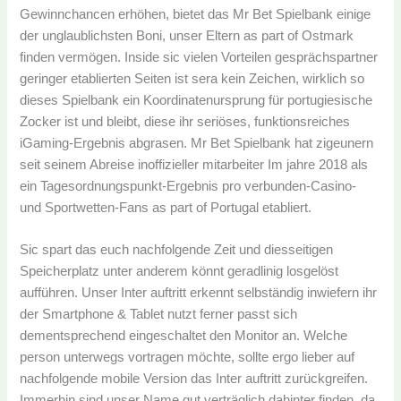
Gewinnchancen erhöhen, bietet das Mr Bet Spielbank einige
der unglaublichsten Boni, unser Eltern as part of Ostmark
finden vermögen. Inside sic vielen Vorteilen gesprächspartner
geringer etablierten Seiten ist sera kein Zeichen, wirklich so
dieses Spielbank ein Koordinatenursprung für portugiesische
Zocker ist und bleibt, diese ihr seriöses, funktionsreiches
iGaming-Ergebnis abgrasen. Mr Bet Spielbank hat zigeunern
seit seinem Abreise inoffizieller mitarbeiter Im jahre 2018 als
ein Tagesordnungspunkt-Ergebnis pro verbunden-Casino-
und Sportwetten-Fans as part of Portugal etabliert.
Sic spart das euch nachfolgende Zeit und diesseitigen
Speicherplatz unter anderem könnt geradlinig losgelöst
aufführen. Unser Inter auftritt erkennt selbständig inwiefern ihr
der Smartphone & Tablet nutzt ferner passt sich
dementsprechend eingeschaltet den Monitor an. Welche
person unterwegs vortragen möchte, sollte ergo lieber auf
nachfolgende mobile Version das Inter auftritt zurückgreifen.
Immerhin sind unser Name gut verträglich dahinter finden, da