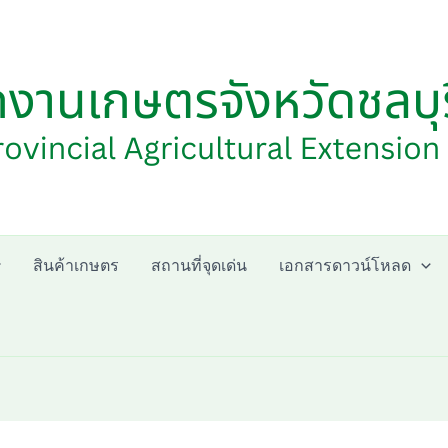
สินค้าเกษตร
สถานที่จุดเด่น
เอกสารดาวน์โหลด