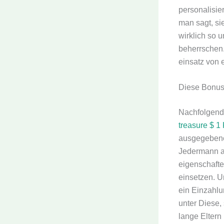
personalisie
man sagt, si
wirklich so 
beherrschen.
einsatz von 
Diese Bonusb
Nachfolgende
treasure $ 1
ausgegebenen
Jedermann a
eigenschafte
einsetzen. U
ein Einzahlu
unter Diese,
lange Eltern