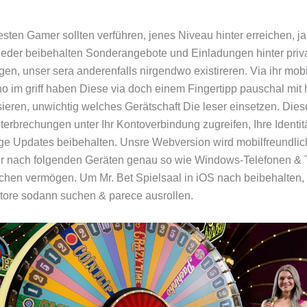
esten Gamer sollten verführen, jenes Niveau hinter erreichen, ja
ieder beibehalten Sonderangebote und Einladungen hinter priv
gen, unser sera anderenfalls nirgendwo existireren. Via ihr mob
no im griff haben Diese via doch einem Fingertipp pauschal mit
eren, unwichtig welches Gerätschaft Die leser einsetzen. Die
terbrechungen unter Ihr Kontoverbindung zugreifen, Ihre Identit
tige Updates beibehalten. Unsre Webversion wird mobilfreundlic
r nach folgenden Geräten genau so wie Windows-Telefonen & T
hen vermögen. Um Mr. Bet Spielsaal in iOS nach beibehalten, 
tore sodann suchen & parece ausrollen.