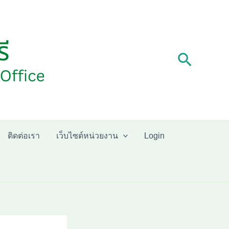
Search
ติดต่อเรา
เว็บไซต์หน่วยงาน
Login