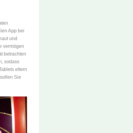
aten
ilen App bei
 haut und
se vermögen
ät betrachten
h, sodass
ablets eltern
sollen Sie