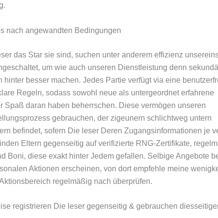
g.
fos nach angewandten Bedingungen
eser das Star sie sind, suchen unter anderem effizienz unserein
geschaltet, um wie auch unseren Dienstleistung denn sekundä
hinter besser machen. Jedes Partie verfügt via eine benutzerf
lare Regeln, sodass sowohl neue als untergeordnet erfahrene
er Spaß daran haben beherrschen. Diese vermögen unseren
llungsprozess gebrauchen, der zigeunern schlichtweg untern
rn befindet, sofern Die leser Deren Zugangsinformationen je 
nden Eltern gegenseitig auf verifizierte RNG-Zertifikate, regel
 Boni, diese exakt hinter Jedem gefallen. Selbige Angebote 
aisonalen Aktionen erscheinen, von dort empfehle meine wenigke
 Aktionsbereich regelmäßig nach überprüfen.
ise registrieren Die leser gegenseitig & gebrauchen diesseitig