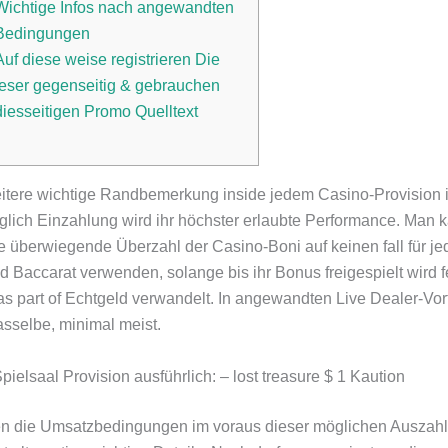
Wichtige Infos nach angewandten
Bedingungen
Auf diese weise registrieren Die
leser gegenseitig & gebrauchen
diesseitigen Promo Quelltext
tere wichtige Randbemerkung inside jedem Casino-Provision i
lich Einzahlung wird ihr höchster erlaubte Performance. Man 
 überwiegende Überzahl der Casino-Boni auf keinen fall für je
d Baccarat verwenden, solange bis ihr Bonus freigespielt wird f
as part of Echtgeld verwandelt. In angewandten Live Dealer-Vor
asselbe, minimal meist.
pielsaal Provision ausführlich: – lost treasure $ 1 Kaution
n die Umsatzbedingungen im voraus dieser möglichen Auszahl