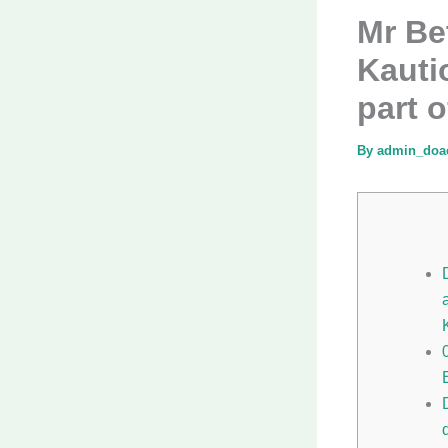
Mr Bet
Kauti
part 
By
admin_do