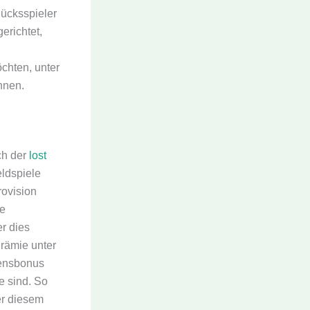
lücksspieler
erichtet,
chten, unter
nnen.
ch der
lost
eldspiele
rovision
re
r dies
Prämie unter
mensbonus
e sind. So
er diesem