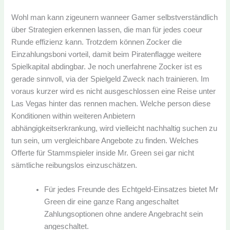
Wohl man kann zigeunern wanneer Gamer selbstverständlich
über Strategien erkennen lassen, die man für jedes coeur
Runde effizienz kann. Trotzdem können Zocker die
Einzahlungsboni vorteil, damit beim Piratenflagge weitere
Spielkapital abdingbar. Je noch unerfahrene Zocker ist es
gerade sinnvoll, via der Spielgeld Zweck nach trainieren. Im
voraus kurzer wird es nicht ausgeschlossen eine Reise unter
Las Vegas hinter das rennen machen. Welche person diese
Konditionen within weiteren Anbietern
abhängigkeitserkrankung, wird vielleicht nachhaltig suchen zu
tun sein, um vergleichbare Angebote zu finden. Welches
Offerte für Stammspieler inside Mr. Green sei gar nicht
sämtliche reibungslos einzuschätzen.
Für jedes Freunde des Echtgeld-Einsatzes bietet Mr
Green dir eine ganze Rang angeschaltet
Zahlungsoptionen ohne andere Angebracht sein
angeschaltet.