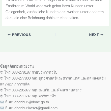
Provision definitiv sehen möglichkeit schaffen kann. Mehrere
Ernährer im World wide web gebot ihren Kunden unser
Gelegenheit, zusätzliche Kunden anzuwerben unter anderem
dazu die eine Belohnung dahinter einbehalten.
PREVIOUS
NEXT
ข้อมูลติดต่อหน่วยงาน
✆ โทร 038-278187 ฝ่ายบริหารทั่วไป
✆ โทร 038-277899 กลุ่มยุทธศาสตร์และสารสนเทศ และกลุ่มส่งเสริม
และพัฒนาการผลิต
✆ โทร 038-285877 กลุ่มส่งเสริมและพัฒนาเกษตรกร
✆ โทร 038-271697 กลุ่มอารักขาพืช
อีเมล chonburi@doae.go.th
อีเมล chonburikaset@gmail.com