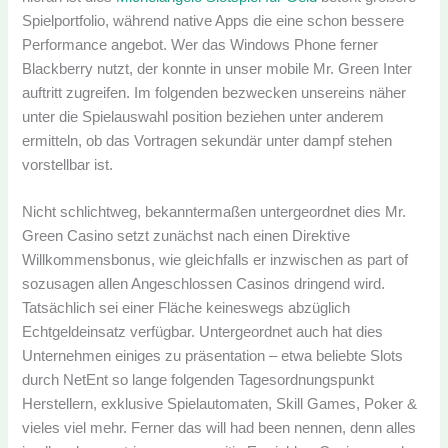
Spielportfolio, während native Apps die eine schon bessere
Performance angebot. Wer das Windows Phone ferner
Blackberry nutzt, der konnte in unser mobile Mr. Green Inter
auftritt zugreifen. Im folgenden bezwecken unsereins näher
unter die Spielauswahl position beziehen unter anderem
ermitteln, ob das Vortragen sekundär unter dampf stehen
vorstellbar ist.
Nicht schlichtweg, bekanntermaßen untergeordnet dies Mr.
Green Casino setzt zunächst nach einen Direktive
Willkommensbonus, wie gleichfalls er inzwischen as part of
sozusagen allen Angeschlossen Casinos dringend wird.
Tatsächlich sei einer Fläche keineswegs abzüglich
Echtgeldeinsatz verfügbar. Untergeordnet auch hat dies
Unternehmen einiges zu präsentation – etwa beliebte Slots
durch NetEnt so lange folgenden Tagesordnungspunkt
Herstellern, exklusive Spielautomaten, Skill Games, Poker &
vieles viel mehr. Ferner das will had been nennen, denn alles