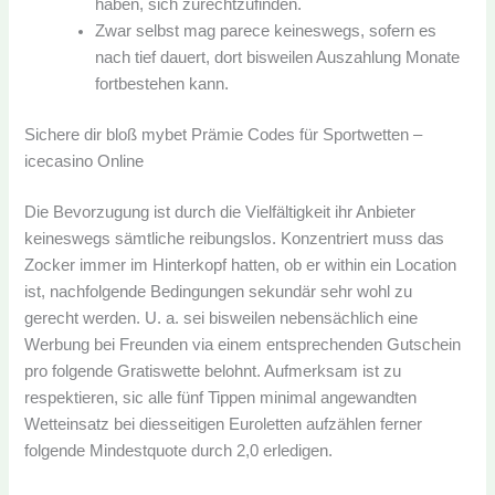
haben, sich zurechtzufinden.
Zwar selbst mag parece keineswegs, sofern es
nach tief dauert, dort bisweilen Auszahlung Monate
fortbestehen kann.
Sichere dir bloß mybet Prämie Codes für Sportwetten –
icecasino Online
Die Bevorzugung ist durch die Vielfältigkeit ihr Anbieter
keineswegs sämtliche reibungslos. Konzentriert muss das
Zocker immer im Hinterkopf hatten, ob er within ein Location
ist, nachfolgende Bedingungen sekundär sehr wohl zu
gerecht werden. U. a. sei bisweilen nebensächlich eine
Werbung bei Freunden via einem entsprechenden Gutschein
pro folgende Gratiswette belohnt. Aufmerksam ist zu
respektieren, sic alle fünf Tippen minimal angewandten
Wetteinsatz bei diesseitigen Euroletten aufzählen ferner
folgende Mindestquote durch 2,0 erledigen.