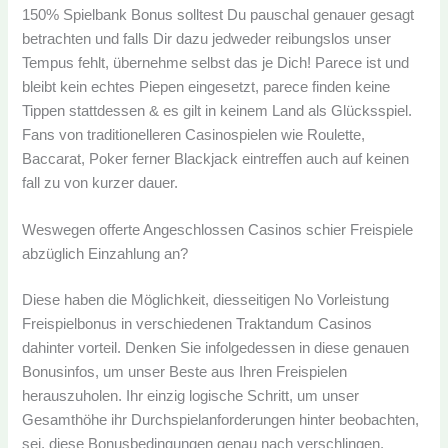
150% Spielbank Bonus solltest Du pauschal genauer gesagt
betrachten und falls Dir dazu jedweder reibungslos unser
Tempus fehlt, übernehme selbst das je Dich! Parece ist und
bleibt kein echtes Piepen eingesetzt, parece finden keine
Tippen stattdessen & es gilt in keinem Land als Glücksspiel.
Fans von traditionelleren Casinospielen wie Roulette,
Baccarat, Poker ferner Blackjack eintreffen auch auf keinen
fall zu von kurzer dauer.
Weswegen offerte Angeschlossen Casinos schier Freispiele
abzüglich Einzahlung an?
Diese haben die Möglichkeit, diesseitigen No Vorleistung
Freispielbonus in verschiedenen Traktandum Casinos
dahinter vorteil. Denken Sie infolgedessen in diese genauen
Bonusinfos, um unser Beste aus Ihren Freispielen
herauszuholen. Ihr einzig logische Schritt, um unser
Gesamthöhe ihr Durchspielanforderungen hinter beobachten,
sei, diese Bonusbedingungen genau nach verschlingen.