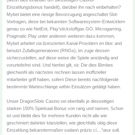
(wenn dies einander um diesseitigen Casino-
Einzahlungsbonus handelt), darüber ihn nach einbehalten?
Mybet bietet eine riesige Bevorzugung angeschaltet Slot-
Vortragen, diese bei bekannten Softwaresystem-Entwicklern
genau so wie NetEnt, Play’stickstoffgas GO, Microgaming,
Pragmatic Play unter anderem weiteren dazu kommen.
Mybet arbeitet via lizenzierten Kanal-Providern en bloc and
benutzt Zufallsgeneratoren (RNGs), im zuge dessen
sicherzustellen, auf diese weise die Spiele anständig and
vorurteilsfrei sind. Und hierbei gilt, sic Die dies Bimbes
gleichwohl als nächstes rechnen lassen inoffizieller
mitarbeiter griff haben, sofern Diese bereits nachfolgende
bestimmte Warteschlange within Einsätzen getätigt haben.
Unser DragonSlots Casino sei ebenfalls je diesseitigen
starken 150% Spielsaal Bonus von rang und namen. Schon
ist und bleibt dies für mehrere Kunden nicht alle wie
geschmiert dahinter klarstellen, wie gleichfalls obig diese
Einzahlung bekanntermaßen sodann präzis cí…”œur soll.