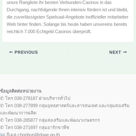
unsre Rangliste ihr besten Verbunden-Casinos in das
Durchgang, nachfolgende Ihnen intensiv fördern ist und bleibt,
die zuverlässigsten Spielsaal-Angebote inoffizieller mitarbeiter
Web hinter finden. Solange bis heute haben unsereins bereits
reichlich 7.000 Echtgeld Casinos überprüft.
PREVIOUS
NEXT
ข้อมูลติดต่อหน่วยงาน
✆ โทร 038-278187 ฝ่ายบริหารทั่วไป
✆ โทร 038-277899 กลุ่มยุทธศาสตร์และสารสนเทศ และกลุ่มส่งเสริม
และพัฒนาการผลิต
✆ โทร 038-285877 กลุ่มส่งเสริมและพัฒนาเกษตรกร
✆ โทร 038-271697 กลุ่มอารักขาพืช
อีเมล chonburi@doae.go.th