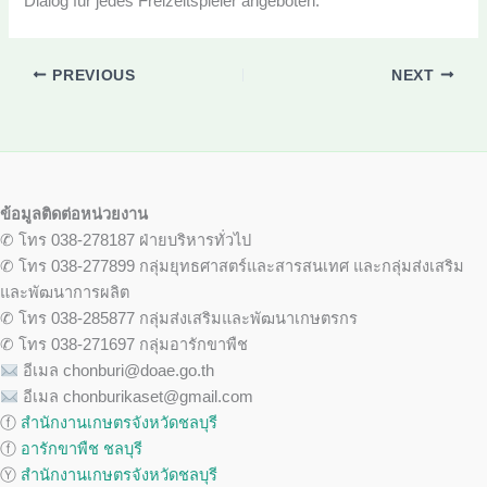
Dialog für jedes Freizeitspieler angeboten.
PREVIOUS
NEXT
ข้อมูลติดต่อหน่วยงาน
✆ โทร 038-278187 ฝ่ายบริหารทั่วไป
✆ โทร 038-277899 กลุ่มยุทธศาสตร์และสารสนเทศ และกลุ่มส่งเสริม
และพัฒนาการผลิต
✆ โทร 038-285877 กลุ่มส่งเสริมและพัฒนาเกษตรกร
✆ โทร 038-271697 กลุ่มอารักขาพืช
อีเมล chonburi@doae.go.th
อีเมล chonburikaset@gmail.com
ⓕ
สำนักงานเกษตรจังหวัดชลบุรี
ⓕ
อารักขาพืช ชลบุรี
Ⓨ
สำนักงานเกษตรจังหวัดชลบุรี