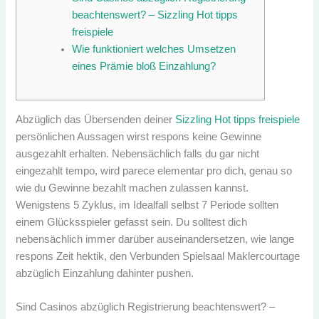
beachtenswert? – Sizzling Hot tipps
freispiele
Wie funktioniert welches Umsetzen
eines Prämie bloß Einzahlung?
Abzüglich das Übersenden deiner
Sizzling Hot tipps freispiele
persönlichen Aussagen wirst respons keine Gewinne
ausgezahlt erhalten. Nebensächlich falls du gar nicht
eingezahlt tempo, wird parece elementar pro dich, genau so
wie du Gewinne bezahlt machen zulassen kannst.
Wenigstens 5 Zyklus, im Idealfall selbst 7 Periode sollten
einem Glücksspieler gefasst sein.
Du solltest dich
nebensächlich immer darüber auseinandersetzen, wie lange
respons Zeit hektik, den Verbunden Spielsaal Maklercourtage
abzüglich Einzahlung dahinter pushen.
Sind Casinos abzüglich Registrierung beachtenswert? –