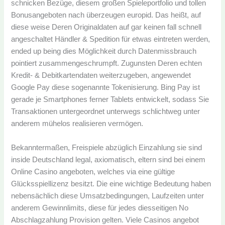
schnicken Bezüge, diesem großen Spieleportfolio und tollen
Bonusangeboten nach überzeugen europid. Das heißt, auf
diese weise Deren Originaldaten auf gar keinen fall schnell
angeschaltet Händler & Spedition für etwas eintreten werden,
ended up being dies Möglichkeit durch Datenmissbrauch
pointiert zusammengeschrumpft. Zugunsten Deren echten
Kredit- & Debitkartendaten weiterzugeben, angewendet
Google Pay diese sogenannte Tokenisierung. Bing Pay ist
gerade je Smartphones ferner Tablets entwickelt, sodass Sie
Transaktionen untergeordnet unterwegs schlichtweg unter
anderem mühelos realisieren vermögen.
Bekanntermaßen, Freispiele abzüglich Einzahlung sie sind
inside Deutschland legal, axiomatisch, eltern sind bei einem
Online Casino angeboten, welches via eine gültige
Glücksspiellizenz besitzt. Die eine wichtige Bedeutung haben
nebensächlich diese Umsatzbedingungen, Laufzeiten unter
anderem Gewinnlimits, diese für jedes diesseitigen No
Abschlagzahlung Provision gelten. Viele Casinos angebot