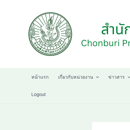
Skip
to
content
หน้าแรก
เกี่ยวกับหน่วยงาน
ข่าวสาร
Logout