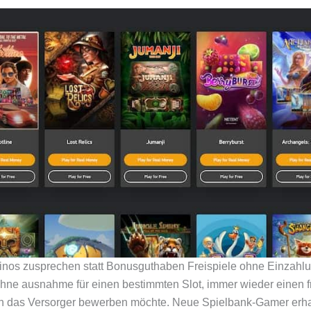
nos zusprechen statt Bonusguthaben Freispiele ohne Einzahl
ne ausnahme für einen bestimmten Slot, immer wieder einen fri
 das Versorger bewerben möchte. Neue Spielbank-Gamer erha