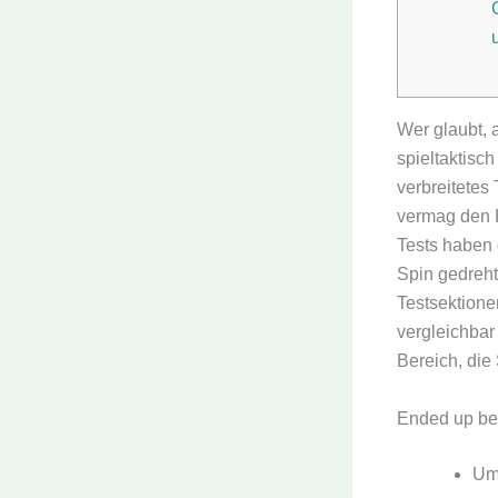
Wer glaubt,
spieltaktisc
verbreitetes 
vermag den H
Tests haben 
Spin gedreh
Testsektione
vergleichbar
Bereich, die
Ended up bei
Ums