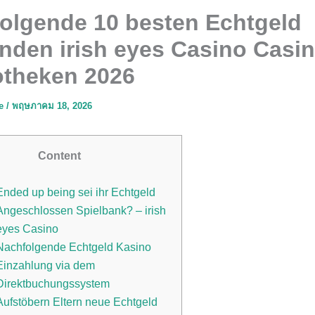
olgende 10 besten Echtgeld
nden irish eyes Casino Casi
otheken 2026
ae
/
พฤษภาคม 18, 2026
Content
Ended up being sei ihr Echtgeld
Angeschlossen Spielbank? – irish
eyes Casino
Nachfolgende Echtgeld Kasino
Einzahlung via dem
Direktbuchungssystem
Aufstöbern Eltern neue Echtgeld