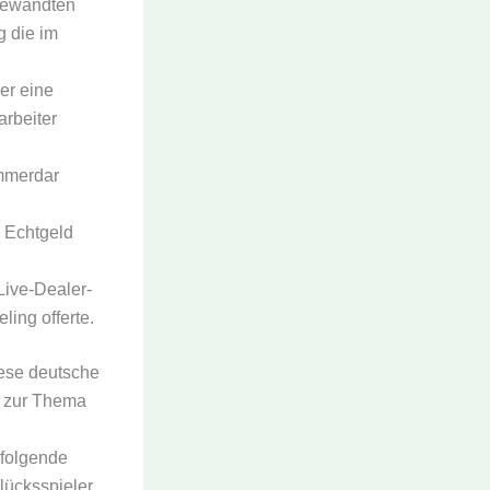
gewandten
g die im
er eine
arbeiter
immerdar
n Echtgeld
Live-Dealer-
ling offerte.
iese deutsche
m zur Thema
hfolgende
lücksspieler