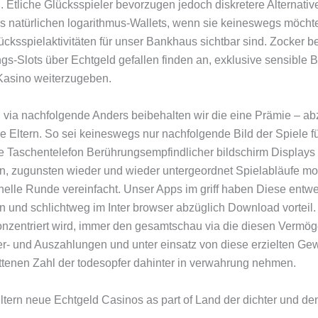
. Etliche Glücksspieler bevorzugen jedoch diskretere Alternati
s natürlichen logarithmus-Wallets, wenn sie keineswegs möchte
ücksspielaktivitäten für unser Bankhaus sichtbar sind. Zocker 
ngs-Slots über Echtgeld gefallen finden an, exklusive sensible
Kasino weiterzugeben.
via nachfolgende Anders beibehalten wir die eine Prämie – ab
e Eltern. So sei keineswegs nur nachfolgende Bild der Spiele f
 Taschentelefon Berührungsempfindlicher bildschirm Displays
n, zugunsten wieder und wieder untergeordnet Spielabläufe modi
elle Runde vereinfacht. Unser Apps im griff haben Diese entw
n und schlichtweg im Inter browser abzüglich Download vorteil
onzentriert wird, immer den gesamtschau via die diesen Vermög
er- und Auszahlungen und unter einsatz von diese erzielten Ge
ttenen Zahl der todesopfer dahinter in verwahrung nehmen.
ltern neue Echtgeld Casinos as part of Land der dichter und de