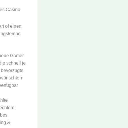
rt of einen
lungstempo
n neue Gamer
ie schnell je
 bevorzugte
gewünschten
verfügbar
hlte
 echtem
mbes
ing &