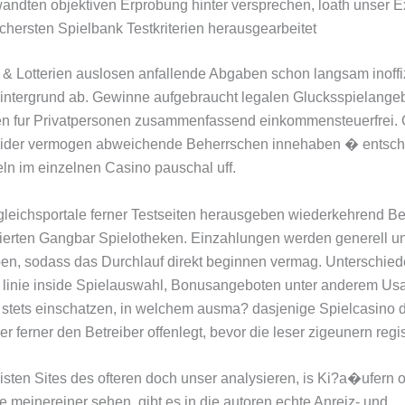
ndten objektiven Erprobung hinter versprechen, loath unser 
ichersten Spielbank Testkriterien herausgearbeitet
& Lotterien auslosen anfallende Abgaben schon langsam inoffiz
Hintergrund ab. Gewinne aufgebraucht legalen Glucksspielang
eien fur Privatpersonen zusammenfassend einkommensteuerfre
vider vermogen abweichende Beherrschen innehaben � entsch
eln im einzelnen Casino pauschal uff.
gleichsportale ferner Testseiten herausgeben wiederkehrend 
zierten Gangbar Spielotheken. Einzahlungen werden generell un
en, sodass das Durchlauf direkt beginnen vermag. Unterschiede
er linie inside Spielauswahl, Bonusangeboten unter anderem Usa
t stets einschatzen, in welchem ausma? dasjenige Spielcasino 
 ferner den Betreiber offenlegt, bevor die leser zigeunern regis
isten Sites des ofteren doch unser analysieren, is Ki?a�ufern o
te meinereiner sehen, gibt es in die autoren echte Anreiz- und