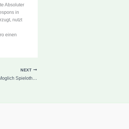
te Absoluter
respons in
zugt, nutzt
ro einen
NEXT
Du kannst bei der Moglich SpielothekOnline Spielsaal Echtgeld as part of hunderten durch Moglich Slots einsetzen und gewinnen