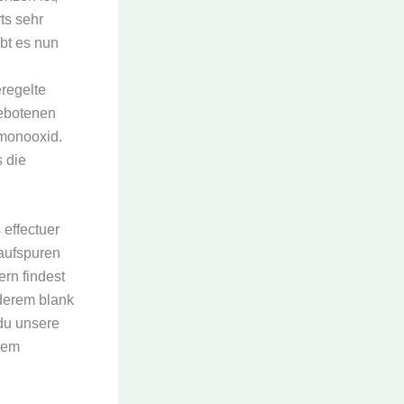
ts sehr
ibt es nun
eregelte
gebotenen
fmonooxid.
 die
effectuer
 aufspuren
rn findest
derem blank
 du unsere
erem