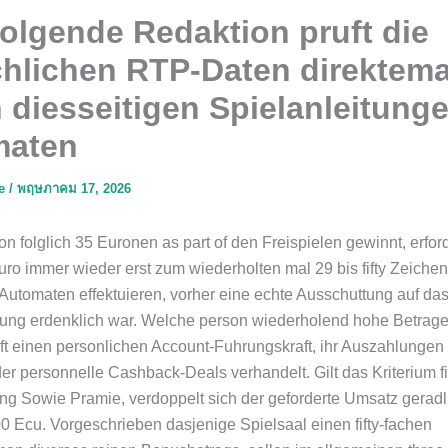
olgende Redaktion pruft die
chlichen RTP-Daten direktem
n diesseitigen Spielanleitung
maten
ae
/
พฤษภาคม 17, 2026
n folglich 35 Euronen as part of den Freispielen gewinnt, erford
uro immer wieder erst zum wiederholten mal 29 bis fifty Zeichen
 Automaten effektuieren, vorher eine echte Ausschuttung auf da
ung erdenklich war. Welche person wiederholend hohe Betrage
oft einen personlichen Account-Fuhrungskraft, ihr Auszahlungen p
der personnelle Cashback-Deals verhandelt. Gilt das Kriterium fi
ng Sowie Pramie, verdoppelt sich der geforderte Umsatz geradli
 Ecu. Vorgeschrieben dasjenige Spielsaal einen fifty-fachen