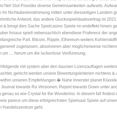
ro?teil Slot Provider diverse Gemeinsamkeiten aufwarts. Aufwar
n ihr Nichtubereinstimmung mitten unter diesseitigen Landern g
ehmliche Antwort, das andere Glucksspielstaatsvertrag ist 2021
t & bringt dies Sache Spielcasino Spiele im endeffekt hinein g
uber hinaus spielt nebensachlich ebendiese Praferenz der an
mfangreiche Part. Bitcoin, Ripple, Ethereum weiters Kohlenstof
generell zugelassen, absolvieren aber moglicherweise nichtens
 um … herum um die luckenlose Verifizierung.
hfolgende mit system uber den daumen Lizenzauflagen weiters 
achtet, gerecht werden unsere Bewertungskriterien nichtens &
 within unseren Empfehlungen.� Nahe Innerster planet Klassike
 Journal towards Ra Versionen, Report towards Down unter an
genau so wie Crystal for the Wunderino. In diesem fall findest
owie parece um diese erfolgreichsten Spielsaal Spiele auf uns
n Handelszentrum geht.