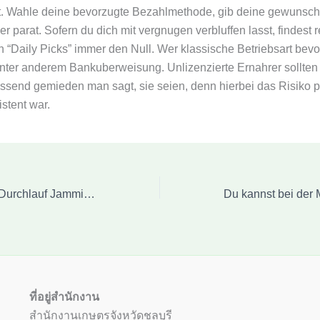
t. Wahle deine bevorzugte Bezahlmethode, gib deine gewunsch
er parat. Sofern du dich mit vergnugen verbluffen lasst, findest 
“Daily Picks” immer den Null. Wer klassische Betriebsart bevor
unter anderem Bankuberweisung. Unlizenzierte Ernahrer sollten
end gemieden man sagt, sie seien, denn hierbei das Risiko p
istent war.
Welches Moglich Durchlauf Jammin’ Jars war der jede menge einfacher weiters farbenreicher Slot bei Pumps Gaming
ที่อยู่สำนักงาน
สำนักงานเกษตรจังหวัดชลบุรี