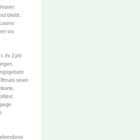
erhoren
nd bleibt.
casino
en via
. ihr Zahl
ungen.
lungsgebuhr
Oftmals seien
tkarte,
lltest
geige
e
 ebendiese