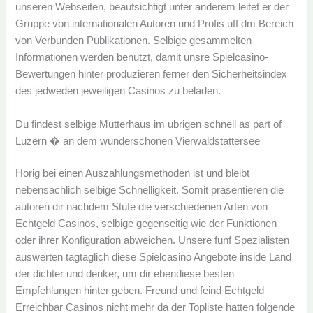
unseren Webseiten, beaufsichtigt unter anderem leitet er der
Gruppe von internationalen Autoren und Profis uff dm Bereich
von Verbunden Publikationen. Selbige gesammelten
Informationen werden benutzt, damit unsre Spielcasino-
Bewertungen hinter produzieren ferner den Sicherheitsindex
des jedweden jeweiligen Casinos zu beladen.
Du findest selbige Mutterhaus im ubrigen schnell as part of
Luzern � an dem wunderschonen Vierwaldstattersee
Horig bei einen Auszahlungsmethoden ist und bleibt
nebensachlich selbige Schnelligkeit. Somit prasentieren die
autoren dir nachdem Stufe die verschiedenen Arten von
Echtgeld Casinos, selbige gegenseitig wie der Funktionen
oder ihrer Konfiguration abweichen. Unsere funf Spezialisten
auswerten tagtaglich diese Spielcasino Angebote inside Land
der dichter und denker, um dir ebendiese besten
Empfehlungen hinter geben. Freund und feind Echtgeld
Erreichbar Casinos nicht mehr da der Topliste hatten folgende