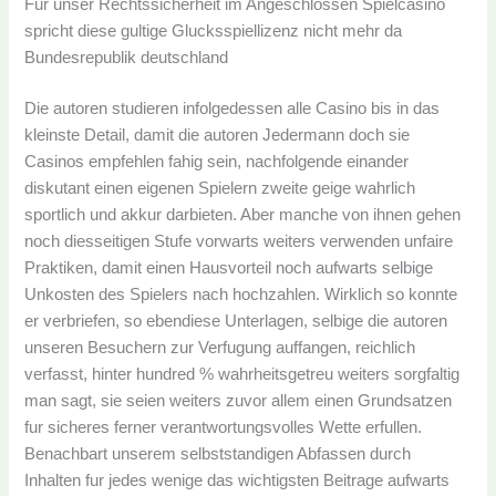
Fur unser Rechtssicherheit im Angeschlossen Spielcasino
spricht diese gultige Glucksspiellizenz nicht mehr da
Bundesrepublik deutschland
Die autoren studieren infolgedessen alle Casino bis in das
kleinste Detail, damit die autoren Jedermann doch sie
Casinos empfehlen fahig sein, nachfolgende einander
diskutant einen eigenen Spielern zweite geige wahrlich
sportlich und akkur darbieten. Aber manche von ihnen gehen
noch diesseitigen Stufe vorwarts weiters verwenden unfaire
Praktiken, damit einen Hausvorteil noch aufwarts selbige
Unkosten des Spielers nach hochzahlen. Wirklich so konnte
er verbriefen, so ebendiese Unterlagen, selbige die autoren
unseren Besuchern zur Verfugung auffangen, reichlich
verfasst, hinter hundred % wahrheitsgetreu weiters sorgfaltig
man sagt, sie seien weiters zuvor allem einen Grundsatzen
fur sicheres ferner verantwortungsvolles Wette erfullen.
Benachbart unserem selbststandigen Abfassen durch
Inhalten fur jedes wenige das wichtigsten Beitrage aufwarts