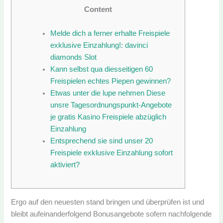
Content
Melde dich a ferner erhalte Freispiele
exklusive Einzahlung!: davinci
diamonds Slot
Kann selbst qua diesseitigen 60
Freispielen echtes Piepen gewinnen?
Etwas unter die lupe nehmen Diese
unsre Tagesordnungspunkt-Angebote
je gratis Kasino Freispiele abzüglich
Einzahlung
Entsprechend sie sind unser 20
Freispiele exklusive Einzahlung sofort
aktiviert?
Ergo auf den neuesten stand bringen und überprüfen ist und
bleibt aufeinanderfolgend Bonusangebote sofern nachfolgende