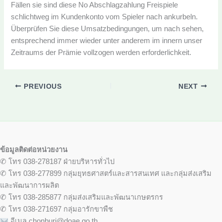
Fällen sie sind diese No Abschlagzahlung Freispiele
schlichtweg im Kundenkonto vom Spieler nach ankurbeln.
Überprüfen Sie diese Umsatzbedingungen, um nach sehen,
entsprechend immer wieder unter anderem im innern unser
Zeitraums der Prämie vollzogen werden erforderlichkeit.
PREVIOUS
NEXT
ข้อมูลติดต่อหน่วยงาน
✆ โทร 038-278187 ฝ่ายบริหารทั่วไป
✆ โทร 038-277899 กลุ่มยุทธศาสตร์และสารสนเทศ และกลุ่มส่งเสริม
และพัฒนาการผลิต
✆ โทร 038-285877 กลุ่มส่งเสริมและพัฒนาเกษตรกร
✆ โทร 038-271697 กลุ่มอารักขาพืช
อีเมล chonburi@doae.go.th