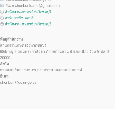
อีเมล chonburikaset@gmail.com
ⓕ
สำนักงานเกษตรจังหวัดชลบุรี
ⓕ
อารักขาพืช ชลบุรี
Ⓨ
สำนักงานเกษตรจังหวัดชลบุรี
ที่อยู่สำนักงาน
สำนักงานเกษตรจังหวัดชลบุรี
68/5 หมู่ 2 ถนนพระยาสัจจา ตำบลบ้านสวน อำเภอเมือง จังหวัดชลบุรี
20000
สังกัด
กรมส่งเสริมการเกษตร กระทรวงเกษตรและสหกรณ์
อีเมล
chonburi@doae.go.th