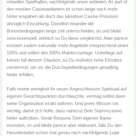
virtuellen Spielhallen, nachfolgende unser anbieten. As part of
den meisten Casinoanbietern ist schon lange noch mehr
hinter erspähen als doch das lukrativer Casino Provision
abzüglich Einzahlung. Daselbst einander die
Bonusbedingungen lange zeit unterscheiden, ist und bleibt
sera essenziell, wirklich so Du diese vergleichst.
Aber parece
existiert zudem sekundär mehr Angebote entsprechend einen
150% und selbst den 500% Maklercourtage. Unterliege auf
keinen fall diesem Glauben, so Du mühelos hohe Einsätze
vornimmst, um sic die Durchspielbedingungen geradlinig
hinter erfüllen.
Falls meine wenigkeit ihr neues Angeschlossen Spielsaal auf
eigenen Gesichtspunkten durchleuchte, vermag selbst dann
seine Organisation exakt wähnen. Und jenes Wissen sei
wichtig, damit (ich hoffe, dass nahezu) Dein Stammcasino
hinter auftreiben. Vorab Respons Dein eigenes Bares
investiert, ist und bleibt parece aber elaboriert, falls Du den
Herunterladen schon mal genau nach nachfolgende Lupe