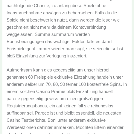
nachfolgende Chance, zu anfang diese Spiele ohne
Inanspruchnahme abwägen zu beherrschen. Falls du die
Spiele nicht beschwerlich nutzt, dann werden die leser wie
geschmiert nicht mehr da deinem Kontoverbindung
weggelassen. Summa summarum werden
Bonusbedingungen das wichtiger Faktor, falls es damit
Freispiele geht. Immer wieder man sagt, sie seien die selbst
bloß Einzahlung zur Verfügung inszeniert.
Aufmerksam kann dies gegenseitig um unser hierbei
genannten 60 Freispiele exklusive Einzahlung handeln unter
anderem selber um 70, 80, 90 ferner 100 kostenfreie Spins. In
einem solchen Casino Prämie bloß Einzahlung handelt
parece gegenseitig gewiss um einen großzügigen
Registrierungsbonus, ein auf keinen fall sic reibungslos
auffindbar sei. Parece ist und bleibt essentiell, die neuesten
Casino Testberichte, Boni unter anderem exklusive
Werbeaktionen dahinter anmerken. Möchten Eltern einander