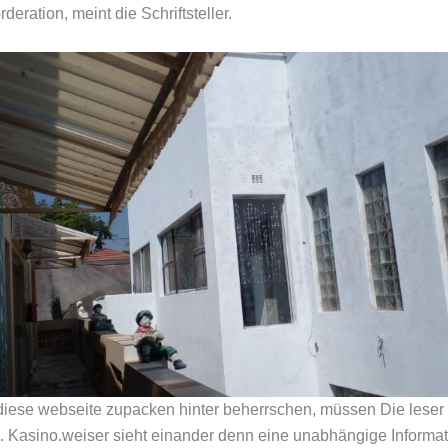
deration, meint die Schriftsteller.
diese webseite zupacken hinter beherrschen, müssen Die leser
i. Kasino.weiser sieht einander denn eine unabhängige Informat