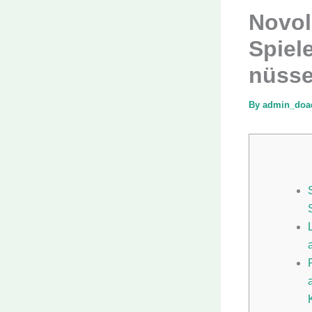
Novol
Spiel
nüsse
By
admin_do