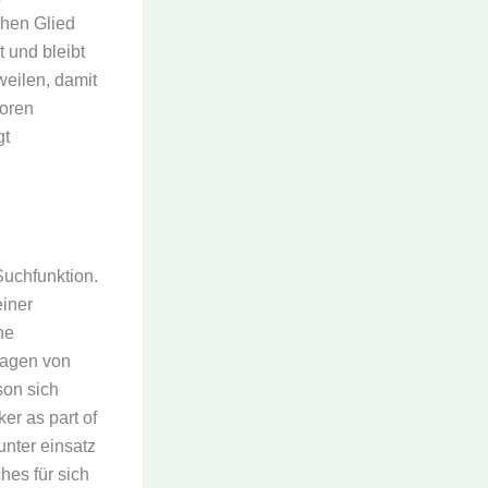
hen Glied
 und bleibt
weilen, damit
toren
gt
Suchfunktion.
einer
ne
ragen von
son sich
er as part of
unter einsatz
hes für sich