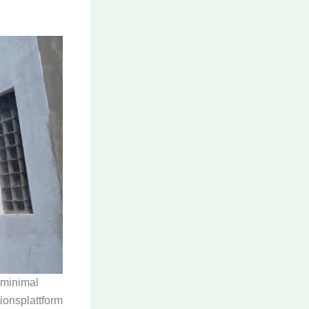
 minimal
ionsplattform