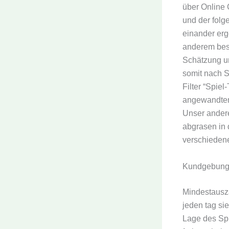
über Online 
und der folg
einander erg
anderem beso
Schätzung u
somit nach S
Filter “Spiel
angewandten
Unser andere
abgrasen in 
verschieden
Kundgebung v
Mindestausza
jeden tag s
Lage des Spi