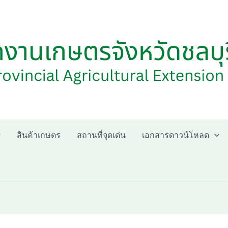
สินค้าเกษตร
สถานที่จุดเด่น
เอกสารดาวน์โหลด