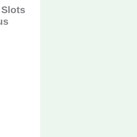
Slots
us