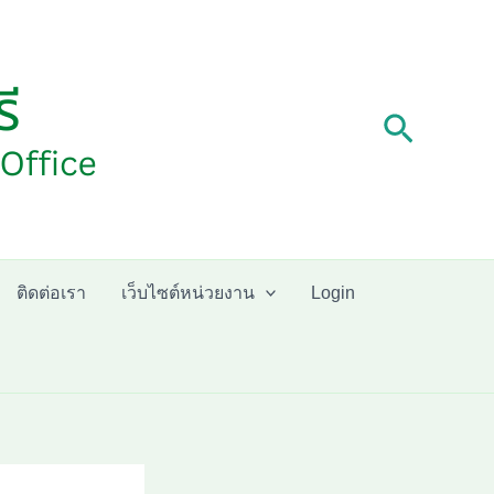
Search
ติดต่อเรา
เว็บไซต์หน่วยงาน
Login