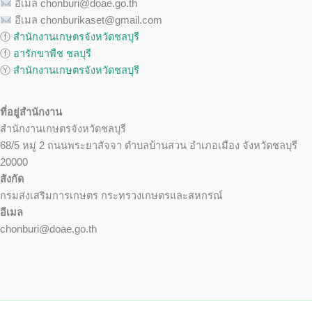
อีเมล chonburi@doae.go.th
อีเมล chonburikaset@gmail.com
ⓕ
สำนักงานเกษตรจังหวัดชลบุรี
ⓕ
อารักขาพืช ชลบุรี
Ⓨ
สำนักงานเกษตรจังหวัดชลบุรี
ที่อยู่สำนักงาน
สำนักงานเกษตรจังหวัดชลบุรี
68/5 หมู่ 2 ถนนพระยาสัจจา ตำบลบ้านสวน อำเภอเมือง จังหวัดชลบุรี
20000
สังกัด
กรมส่งเสริมการเกษตร กระทรวงเกษตรและสหกรณ์
อีเมล
chonburi@doae.go.th