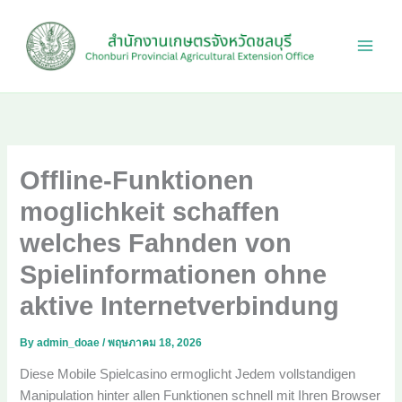
Skip
to
content
Offline-Funktionen
moglichkeit schaffen
welches Fahnden von
Spielinformationen ohne
aktive Internetverbindung
By
admin_doae
/
พฤษภาคม 18, 2026
Diese Mobile Spielcasino ermoglicht Jedem vollstandigen
Manipulation hinter allen Funktionen schnell mit Ihren Browser