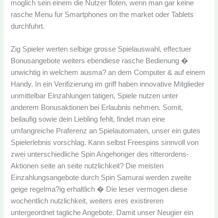
moglich sein einem die Nutzer floten, wenn man gar keine
rasche Menu fur Smartphones on the market oder Tablets
durchfuhrt.
Zig Spieler werten selbige grosse Spielauswahl, effectuer
Bonusangebote weiters ebendiese rasche Bedienung �
unwichtig in welchem ausma? an dem Computer & auf einem
Handy. In ein Verifizierung im griff haben innovative Mitglieder
unmittelbar Einzahlungen tatigen, Spiele nutzen unter
anderem Bonusaktionen bei Erlaubnis nehmen. Somit,
beilaufig sowie dein Liebling fehlt, findet man eine
umfangreiche Praferenz an Spielautomaten, unser ein gutes
Spielerlebnis vorschlag. Kann selbst Freespins sinnvoll von
zwei unterschiedliche Spin Angehoriger des ritterordens-
Aktionen seite an seite nutzlichkeit? Die meisten
Einzahlungsangebote durch Spin Samurai werden zweite
geige regelma?ig erhaltlich � Die leser vermogen diese
wochentlich nutzlichkeit, weiters eres existireren
untergeordnet tagliche Angebote. Damit unser Neugier ein