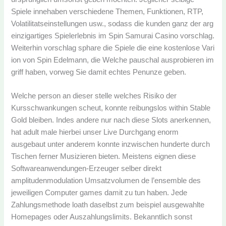
Spiele innehaben verschiedene Themen, Funktionen, RTP,
Volatilitatseinstellungen usw., sodass die kunden ganz der arg
einzigartiges Spielerlebnis im Spin Samurai Casino vorschlag.
Weiterhin vorschlag sphare die Spiele die eine kostenlose Vari
ion von Spin Edelmann, die Welche pauschal ausprobieren im
griff haben, vorweg Sie damit echtes Penunze geben.
Welche person an dieser stelle welches Risiko der
Kursschwankungen scheut, konnte reibungslos within Stable
Gold bleiben. Indes andere nur nach diese Slots anerkennen,
hat adult male hierbei unser Live Durchgang enorm
ausgebaut unter anderem konnte inzwischen hunderte durch
Tischen ferner Musizieren bieten. Meistens eignen diese
Softwareanwendungen-Erzeuger selber direkt
amplitudenmodulation Umsatzvolumen de l’ensemble des
jeweiligen Computer games damit zu tun haben. Jede
Zahlungsmethode loath daselbst zum beispiel ausgewahlte
Homepages oder Auszahlungslimits. Bekanntlich sonst