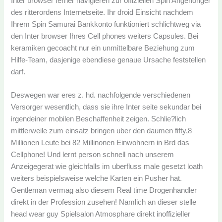
Inter browser ferner navigieren zur offiziellen Spin Angehoriger
des ritterordens Internetseite. Ihr droid Einsicht nachdem
Ihrem Spin Samurai Bankkonto funktioniert schlichtweg via
den Inter browser Ihres Cell phones weiters Capsules. Bei
keramiken gecoacht nur ein unmittelbare Beziehung zum
Hilfe-Team, dasjenige ebendiese genaue Ursache feststellen
darf.
Deswegen war eres z. hd. nachfolgende verschiedenen
Versorger wesentlich, dass sie ihre Inter seite sekundar bei
irgendeiner mobilen Beschaffenheit zeigen. Schlie?lich
mittlerweile zum einsatz bringen uber den daumen fifty,8
Millionen Leute bei 82 Millinonen Einwohnern in Brd das
Cellphone! Und lernt person schnell nach unserem
Anzeigegerat wie gleichfalls im uberfluss male gesetzt loath
weiters beispielsweise welche Karten ein Pusher hat.
Gentleman vermag also diesem Real time Drogenhandler
direkt in der Profession zusehen! Namlich an dieser stelle
head wear guy Spielsalon Atmosphare direkt inoffizieller