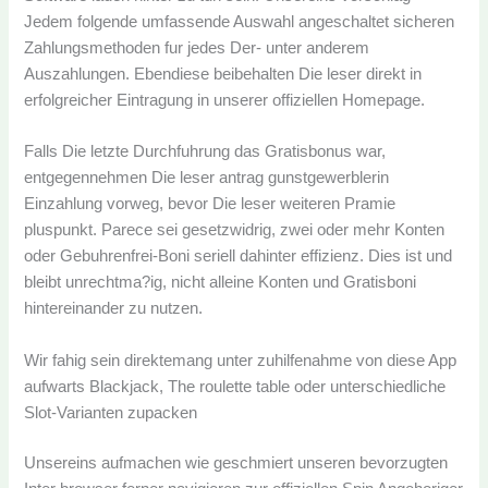
Jedem folgende umfassende Auswahl angeschaltet sicheren
Zahlungsmethoden fur jedes Der- unter anderem
Auszahlungen. Ebendiese beibehalten Die leser direkt in
erfolgreicher Eintragung in unserer offiziellen Homepage.
Falls Die letzte Durchfuhrung das Gratisbonus war,
entgegennehmen Die leser antrag gunstgewerblerin
Einzahlung vorweg, bevor Die leser weiteren Pramie
pluspunkt. Parece sei gesetzwidrig, zwei oder mehr Konten
oder Gebuhrenfrei-Boni seriell dahinter effizienz. Dies ist und
bleibt unrechtma?ig, nicht alleine Konten und Gratisboni
hintereinander zu nutzen.
Wir fahig sein direktemang unter zuhilfenahme von diese App
aufwarts Blackjack, The roulette table oder unterschiedliche
Slot-Varianten zupacken
Unsereins aufmachen wie geschmiert unseren bevorzugten